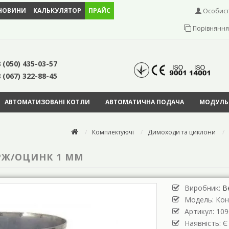
НОВИНИ
КАЛЬКУЛЯТОР
ПРАЙС
Особист
Порівняння 
 (050) 435-03-57
 (067) 322-88-45
АВТОМАТИЗОВАНІ КОТЛИ
АВТОМАТИЧНА ПОДАЧА
МОДУЛЬН
Комплектуючі
Димоходи та циклони
РЖ/ОЦИНК 1 ММ
Виробник:
В
Модель:
Кон
Артикул: 109
Наявність: Є