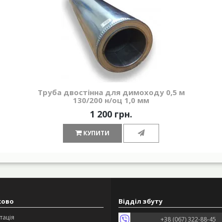
Труба двостінна для димоходу 0,5 м
130/200 н/оц 1,0 мм
1 200 грн.
КУПИТИ
ково
Відділ збуту
тація
+38 (067) 322-88-45