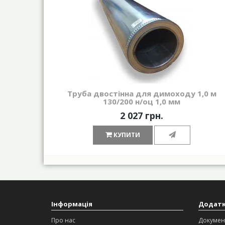
Труба двостінна для димоходу 1,0 м
130/200 н/оц 1,0 мм
2 027 грн.
КУПИТИ
Інформація
Додат
Про нас
Докумен