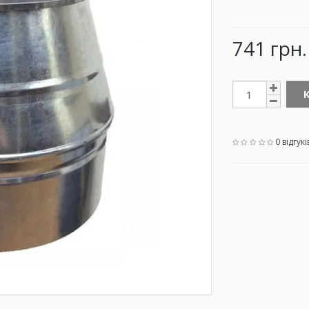
741 грн.
0 відгукі