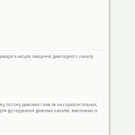
имаря в місцях зміщення димохідного каналу.
ку потоку димових газів як на горизонтальних,
для футерування димових каналів, виконаних із