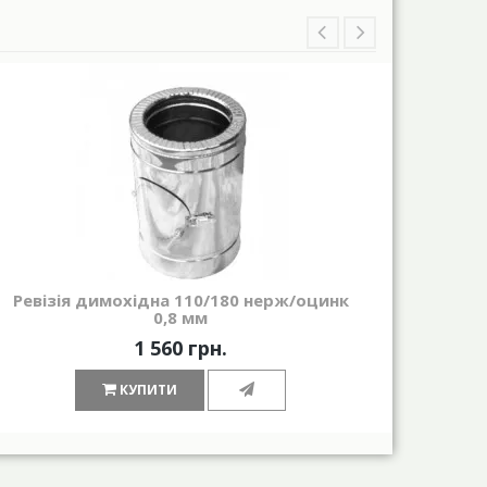
Ревізія димохідна 110/180 нерж/оцинк
Трійн
0,8 мм
1 560 грн.
КУПИТИ