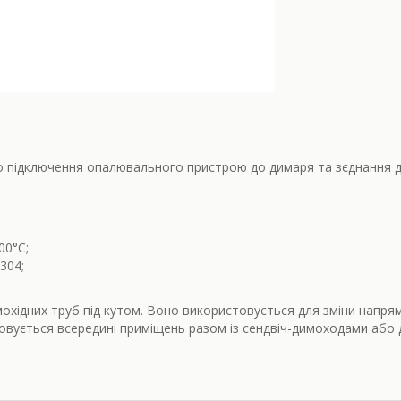
о підключення опалювального пристрою до димаря та зєднання д
00
°С;
304;
охідних труб під кутом. Воно використовується для зміни напрям
совується всередині приміщень разом із сендвіч-димоходами або 