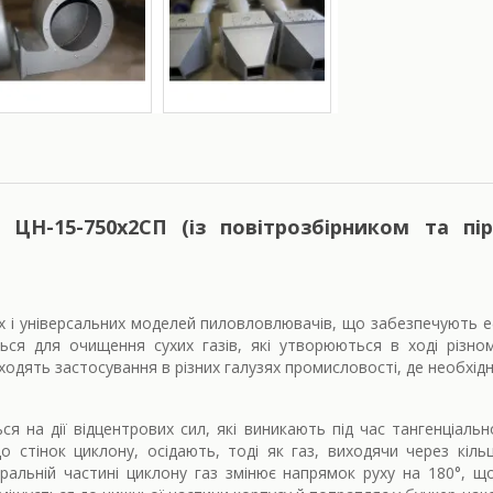
 ЦН-15-750х2СП (із повітрозбірником та пі
х і універсальних моделей пиловловлювачів, що забезпечують е
я для очищення сухих газів, які утворюються в ході різнома
одять застосування в різних галузях промисловості, де необхідн
я на дії відцентрових сил, які виникають під час тангенціальн
до стінок циклону, осідають, тоді як газ, виходячи через кіл
тральній частині циклону газ змінює напрямок руху на 180°, щ