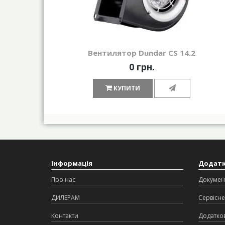
Вентилятор Dundar CS 14.2
0 грн.
КУПИТИ
Інформація
Додат
Про нас
Докумен
ДИЛЕРАМ
Сервісне
Контакти
Додатков