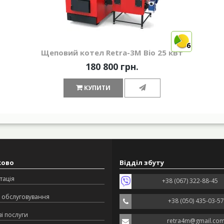
6
Щеповий котел Retra-3М Bio 25 кВт
180 800 грн.
КУПИТИ
ково
Відділ збуту
тація
+38 (067) 322-88-45
 обслуговування
+38 (050) 435-03-57
і послуги
retra4m@gmail.co