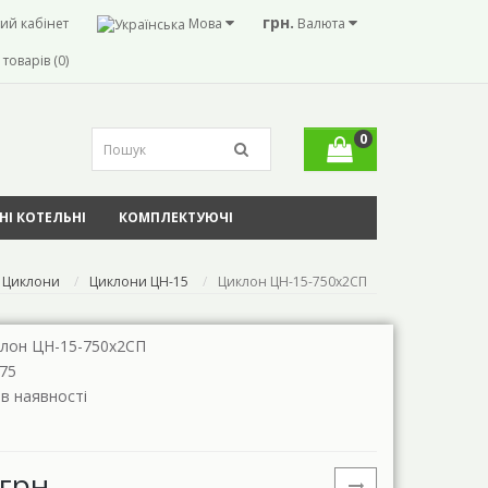
грн.
ий кабінет
Мова
Валюта
товарів (0)
0
І КОТЕЛЬНІ
КОМПЛЕКТУЮЧІ
Циклони
Циклони ЦН-15
Циклон ЦН-15-750х2СП
лон ЦН-15-750х2СП
75
 в наявності
грн.