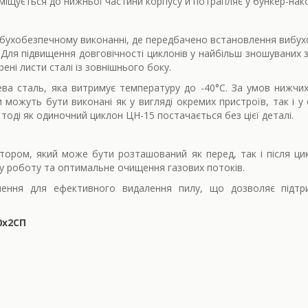
міщується до нижньої частини корпусу й потрапляє у бункер-нако
бухобезпечному виконанні, де передбачено встановлення вибухови
Для підвищення довговічності циклонів у найбільш зношуваних з
ні листи сталі із зовнішнього боку.
ва сталь, яка витримує температуру до -40°C. За умов нижчи
и можуть бути виконані як у вигляді окремих пристроїв, так і у
тоді як одиночний циклон ЦН-15 постачається без цієї деталі.
тором, який може бути розташований як перед, так і після ци
у роботу та оптимальне очищення газових потоків.
шення для ефективного видалення пилу, що дозволяє підтри
0х2СП