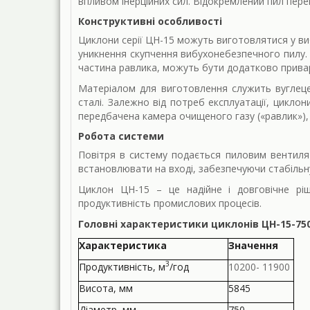
впливом інерційних сил. Відокремлений пил пере
Конструктивні особливості
Циклони серії ЦН-15 можуть виготовлятися у ви
уникнення скупчення вибухонебезпечного пилу. 
частина равлика, можуть бути додатково приваре
Матеріалом для виготовлення служить вуглеце
сталі. Залежно від потреб експлуатації, циклон
передбачена камера очищеного газу («равлик»), 
Робота системи
Повітря в систему подається пиловим вентиля
встановлювати на вході, забезпечуючи стабільн
Циклон ЦН-15 – це надійне і довговічне рі
продуктивність промислових процесів.
Головні характеристики циклонів ЦН-15-75
Характеристика
Значення
3
Продукти­вність, м
/год
10200- 11900
Висота, мм
5845
Діаметр, мм
750