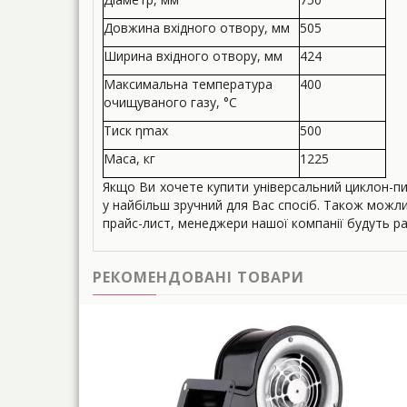
Довжина вхідного отвору, мм
505
Ширина вхідного отвору, мм
424
Максимальна температура
400
очищуваного газу, °С
Тиск ηmax
500
Маса, кг
1225
Якщо Ви хочете купити універсальний циклон-п
у найбільш зручний для Вас спосіб. Також можл
прайс-лист, менеджери нашої компанії будуть р
РЕКОМЕНДОВАНІ ТОВАРИ