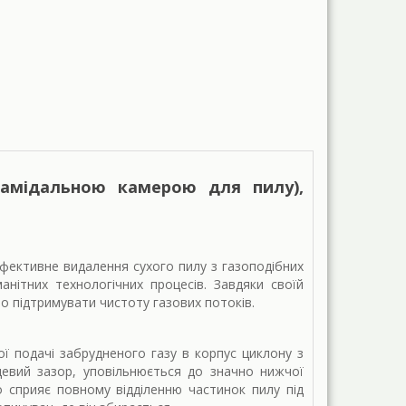
рамідальною камерою для пилу),
фективне видалення сухого пилу з газоподібних
нітних технологічних процесів. Завдяки своїй
о підтримувати чистоту газових потоків.
ої подачі забрудненого газу в корпус циклону з
ьцевий зазор, уповільнюється до значно нижчої
о сприяє повному відділенню частинок пилу під