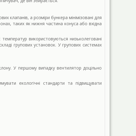
пичувач, де він збирається.
х клапанів, а розміри бункера мінімізовані для
онах, таких як нижня частина конуса або вхідна
х температур використовуються низьколеговані
 складі групових установок. У групових системах
клону. У першому випадку вентилятор доцільно
мувати екологічні стандарти та підвищувати