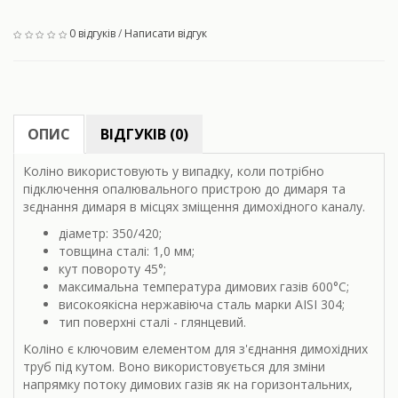
0 відгуків
/
Написати відгук
ОПИС
ВІДГУКІВ (0)
Коліно використовують у випадку, коли потрібно
підключення опалювального пристрою до димаря та
зєднання димаря в місцях зміщення димохідного каналу.
діаметр: 350/420;
товщина сталі: 1,0 мм;
кут повороту
45°;
максимальна температура димових газів 600
°С;
високоякісна нержавіюча сталь марки AISI 304;
тип поверхні сталі - глянцевий.
Коліно є ключовим елементом для з'єднання димохідних
труб під кутом. Воно використовується для зміни
напрямку потоку димових газів як на горизонтальних,