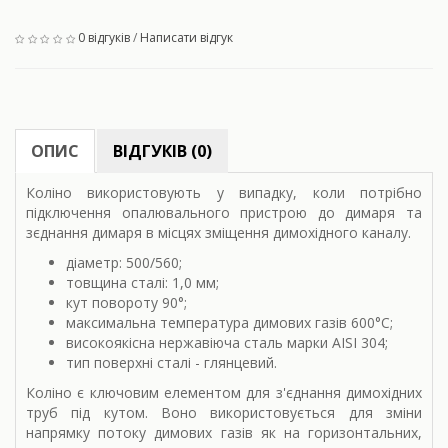
0 відгуків
/
Написати відгук
ОПИС
ВІДГУКІВ (0)
Коліно використовують у випадку, коли потрібно
підключення опалювального пристрою до димаря та
зєднання димаря в місцях зміщення димохідного каналу.
діаметр: 500/560;
товщина сталі: 1,0 мм;
кут повороту
90°;
максимальна температура димових газів 600
°С;
високоякісна нержавіюча сталь марки AISI 304;
тип поверхні сталі - глянцевий.
Коліно є ключовим елементом для з'єднання димохідних
труб під кутом. Воно використовується для зміни
напрямку потоку димових газів як на горизонтальних,