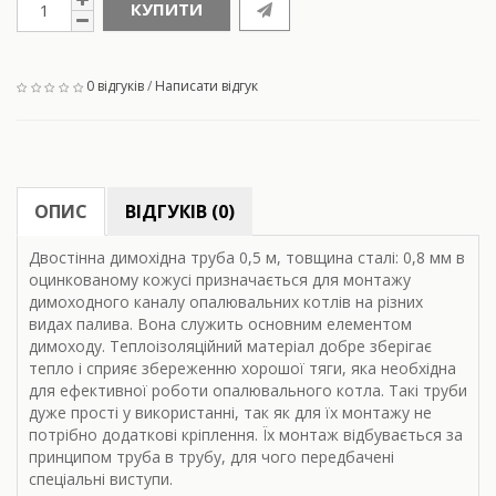
КУПИТИ
0 відгуків
/
Написати відгук
ОПИС
ВІДГУКІВ (0)
Двостінна димохідна труба 0,5 м, товщина сталі: 0,8 мм в
оцинкованому кожусі призначається для монтажу
димоходного каналу опалювальних котлів на різних
видах палива. Вона служить основним елементом
димоходу. Теплоізоляційний матеріал добре зберігає
тепло і сприяє збереженню хорошої тяги, яка необхідна
для ефективної роботи опалювального котла. Такі труби
дуже прості у використанні, так як для їх монтажу не
потрібно додаткові кріплення. Їх монтаж відбувається за
принципом труба в трубу, для чого передбачені
спеціальні виступи.