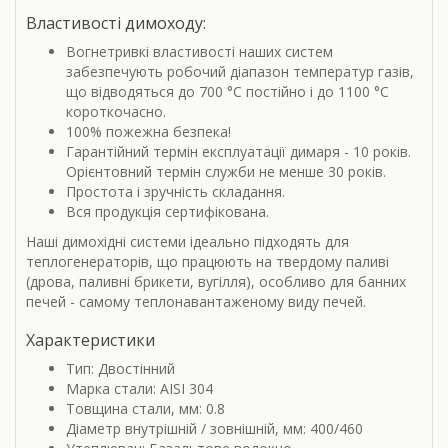
Властивості димоходу:
Вогнетривкі властивості наших систем
забезпечують робочий діапазон температур газів,
що відводяться до 700 °С постійно і до 1100 °С
короткочасно.
100% пожежна безпека!
Гарантійний термін експлуатації димаря - 10 років.
Орієнтовний термін служби не менше 30 років.
Простота і зручність складання.
Вся продукція сертифікована.
Наші димохідні системи ідеально підходять для
теплогенераторів, що працюють на твердому паливі
(дрова, паливні брикети, вугілля), особливо для банних
печей - самому теплонавантаженому виду печей.
Характеристики
Тип: Двостінний
Марка стали: AISI 304
Товщина стали, мм: 0.8
Діаметр внутрішній / зовнішній, мм: 400/460