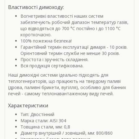
Властивості димоходу:
Вогнетривкі властивості наших систем
забезпечують робочий діапазон температур газів,
що відводяться до 700 °С постійно і до 1100 °С
короткочасно.
100% пожежна безпека!
Гарантійний термін експлуатації димаря - 10 років.
Орієнтовний термін служби не менше 30 років.
Простота і зручність складання.
Вся продукція сертифікована.
Наші димохідні системи ідеально підходять для
теплогенераторів, що працюють на твердому паливі
(дрова, паливні брикети, вугілля), особливо для банних
печей - самому теплонавантаженому виду печей.
Характеристики
Тип: Двостінний
Марка стали: AISI 304
Товщина стали, мм: 0,8
Діаметр внутрішній / зовнішній, мм: 800/860