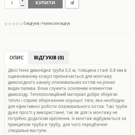
КУПИТИ
0 відгуків
/
Написати відгук
ОПИС
ВІДГУКІВ (0)
Двостінна димохідна труба 0,5 м, товщина сталі: 0,8 мм в
оцинкованому кожусі призначається для монтажу
димоходного каналу опалювальних котлів на різних
видах палива. Вона служить основним елементом
димоходу. Теплоізоляційний матеріал добре зберігає
тепло і сприяє збереженню хорошої тяги, яка необхідна
для ефективної роботи опалювального котла. Такі труби
дуже прості у використанні, так як для їх монтажу не
потрібно додаткові кріплення. Їх монтаж відбувається за
принципом труба в трубу, для чого передбачені
спеціальні виступи.