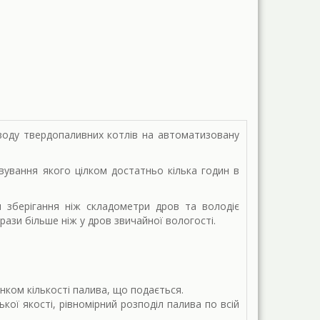
еводу твердопаливних котлів на автоматизовану
вування якого цілком достатньо кілька годин в
 зберігання ніж складометри дров та володіє
рази більше ніж у дров звичайної вологості.
ком кількості палива, що подається.
ої якості, рівномірний розподіл палива по всій