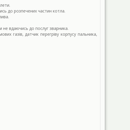
лети.
ись до розпечених частин котла.
лива.
и не вдаючись до послуг зварника.
вих газів, датчик перегріву корпусу пальника,