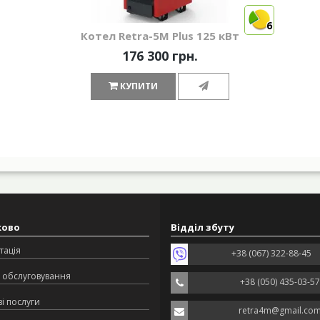
6
Котел Retra-5М Plus 125 кВт
176 300 грн.
КУПИТИ
ково
Відділ збуту
тація
+38 (067) 322-88-45
 обслуговування
+38 (050) 435-03-57
і послуги
retra4m@gmail.co