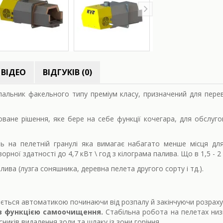
ВІДЕО
ВІДГУКІВ (0)
 пальник факельного типу преміум класу, призначений для пер
оване рішення, яке бере на себе функції кочегара, для обслуго
 на пелетній гранулі яка вимагає набагато менше місця для
ної здатності до 4,7 кВт \ год з кілограма палива. Що в 1,5 - 2 
лива (лузга соняшника, деревна пелета другого сорту і тд.).
ється автоматикою починаючи від розпалу й закінчуючи розрахун
з функцією самоочищення.
Стабільна робота на пелетах низьк
ників видалення золи та шлаку із зони горіння.