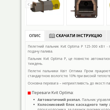
ОПИС
СКАЧАТИ ІНСТРУКЦІЮ
Пелетний пальник Kvit Optima P 125-300 кВт -
подачу палива.
Пальник Kvit Optima P, це повністю автоматиз
тиждень.
Пелетні пальники Квіт Оптима Пром працюють
стандартною вологістю 10% при високій теплотвор
Основна перевага – неприхітливість до якості па
Переваги Kvit Optima:
Автоматичний розпал.
Пальник управля
Колосниковий блок каскадного типу 
площі колосника, за рахунок рухомих колос