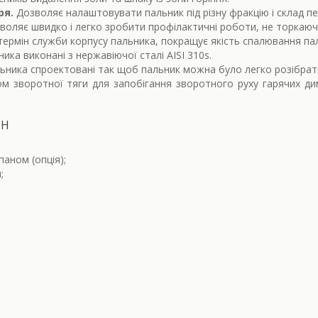
ря.
Дозволяє налаштовувати пальник під різну фракцію і склад пе
воляє швидко і легко зробити профілактичні роботи, не торкаюч
термін служби корпусу пальника, покращує якість спалювання па
ика виконані з нержавіючої сталі AISI 310s.
льника спроектовані так щоб пальник можна було легко розібрат
 зворотної тяги для запобігання зворотного руху гарячих димо
CH
аном (опція);
;