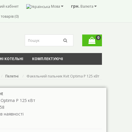
грн.
ий кабінет
Мова
Валюта
товарів (0)
0
І КОТЕЛЬНІ
КОМПЛЕКТУЮЧІ
Пелетні
Факельний пальник Kvit Optima P 125 кВт
it
t Optima P 125 кВт
58
 в наявності