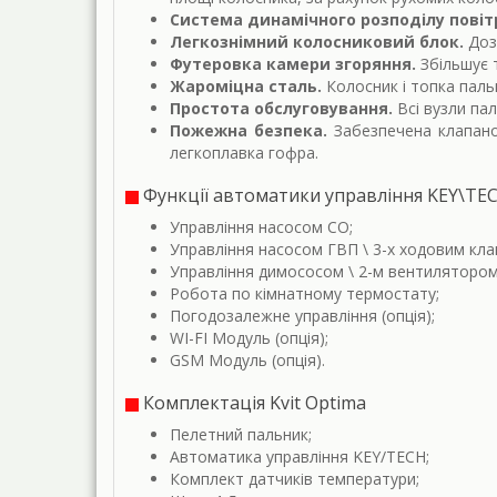
Система динамічного розподілу повіт
Легкознімний колосниковий блок.
Доз
Футеровка камери згоряння.
Збільшує 
Жароміцна сталь.
Колосник і топка пальн
Простота обслуговування.
Всі вузли па
Пожежна безпека.
Забезпечена клапаном
легкоплавка гофра.
Функції автоматики управління KEY\TE
Управління насосом СО;
Управління насосом ГВП \ 3-х ходовим клап
Управління димососом \ 2-м вентилятором
Робота по кімнатному термостату;
Погодозалежне управління (опція);
WI-FI Модуль (опція);
GSM Модуль (опція).
Комплектація Kvit Optima
Пелетний пальник;
Автоматика управління KEY/TECH;
Комплект датчиків температури;