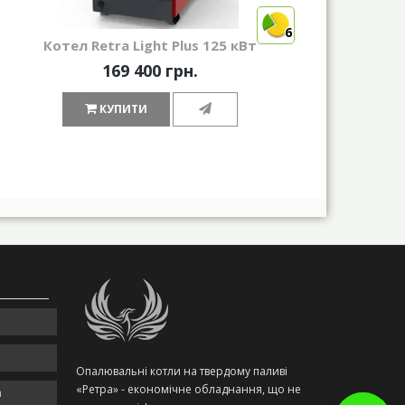
6
Котел Retra Light Plus 125 кВт
169 400 грн.
КУПИТИ
Опалювальні котли на твердому паливі
«Ретра» - економічне обладнання, що не
m