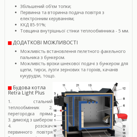
Збільшений об’єм топки;
Первинна та вторинна подача повітря з
електронним керуванням;
ККД 85-91%;
Товщина внутрішньої стінки теплообмінника - 5 мм.
ДОДАТКОВІ МОЖЛИВОСТІ
Можливість встановлення пелетного факельного
пальника з бункером.
Можливість врізки шнекової подачі з бункером для
щепи, тирси, лузги зернових та горіхів, качанів
кукурудзи, тощо.
Будова котла
Retra Light Plus
1. стальний
теплообмінник 2.
перегородка пряма
3. димохід з шибером
4. розсікач
первинного повітря