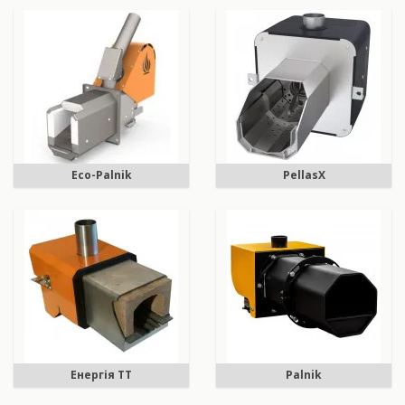
Eco-Palnik
PellasX
Енергія ТТ
Palnik