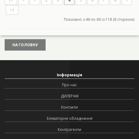
|<
<
1
2
3
4
5
6
7
8
>
>|
Показано з 46 по 60 із 118 (8 сторінок)
НА ГОЛОВНУ
Інформація
Про нас
ДИЛЕРАМ
Контакти
Елеваторне обладнання
Контрагенти