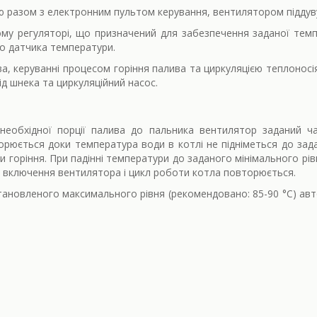
ію разом з електронним пультом керування, вентилятором підду
му регуляторі, що призначений для забезпечення заданої темп
о датчика температури.
а, керуванні процесом горіння палива та циркуляцією теплоносі
ід шнека та циркуляційний насос.
еобхідної порції палива до пальника вентилятор заданий ча
орюється доки температура води в котлі не підніметься до зад
горіння. При падінні температури до заданого мінімального рів
 включення вентилятора і цикл роботи котла повторюється.
тановленого максимального рівня (рекомендовано: 85-90 °С) авт