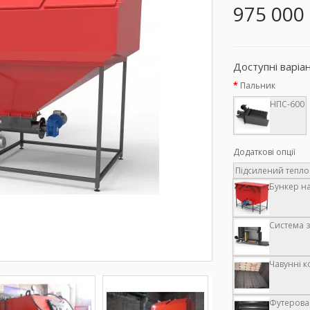
975 000 
Доступні варіа
Пальник
НПС-600
Додаткові опції
Підсилений теплоо
Бункер на
Система з
Чавунні к
Футерован