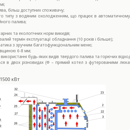
мі;
ива, більш доступних споживачу;
го типу з водяним охолодженням, що працює в автоматичному р
йного палива;
тарних та екологічних норм викидів;
валий термін експлуатації обладнання (10 років і більше);
оматика з зручним багатофункціональним меню;
овщиною 6-8 мм;
використанні будь-яких видів твердого палива та горючих відход
ся в двох різновидах (Ф – прямий котел з футерованими люка
1500 кВт