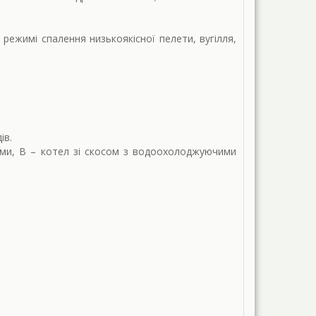
ежимі спалення низькоякісної пелети, вугілля,
ів.
ми, В – котел зі скосом з водоохолоджуючими