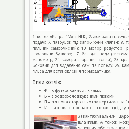
1. котел «Ретра-4М» з НПС; 2. люк завантажувал
подачі; 7. патрубок під запобіжний клапан; 8. 
пальник самоочисний); 13. мотор редуктор р
горловини бункера; 17. бак для води (система
манометр; 22. камера згорання (топка); 23. кра
боковий для видалення сажі та попелу; 29. кам
гільза для встановлення термодатчика.
Види котлів:
Ф – з футерованими люками;
В – з водоохолоджуваними люками;
П – лицьова сторона котла вертикальна (п
К – лицьова сторона котла похила (під кут
Завантажувальний і шуро
шлангами. А також можу
чавунним або сталевим е