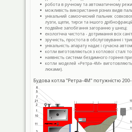
робота в ручному та автоматичному режи
можливість використання різних видів пал
унікальний самоочисний пальник совково
лузги, щепи, тирси та іншого дрібнофракці
подвійне запобігання загоранню у шнеці;
екологічна чистота - дотримання всіх сані
зручність, простота в обслуговуванні і три
унікальність апарату надає і сучасна авт
котли виготовляються з котлової сталі т
наявність системи бездимного горіння при 
котли моделей «Ретра-4М» виготовляють
люками).
Будова котла "Ретра-4М" потужністю 200-