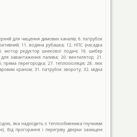
ерхній для чищення димових каналів; 6. патрубок
оративний; 11. водяна рубашка; 12. НПС (насадка
. мотор редуктор шнекової подачі; 16. шибер
 для завантаження палива; 20. вентилятор; 21.
. пряма перегородка; 27. теплоізоляція; 28. люк
аровим краном; 31. патрубок звороту; 32. мідна
одою, яка надходить з теплообмінника гнучкими
. Від прогорання і перегріву дверки захищені