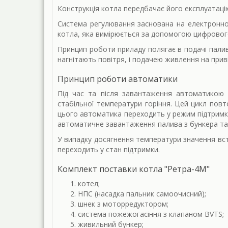
Конструкція котла передбачає його експлуатац
Система регулювання заснована на електронно
котла, яка вимірюється за допомогою цифровог
Принцип роботи приладу полягає в подачі палив
нагнітають повітря, і подачею живлення на прив
Принцип роботи автоматики
Під час та після завантаження автоматикою н
стабільної температури горіння. Цей цикл повт
цього автоматика переходить у режим підтримки 
автоматичне завантаження палива з бункера та
У випадку досягнення температури значення вс
переходить у стан підтримки.
Комплект поставки котла "Ретра-4М"
котел;
НПС (насадка пальник самоочисний);
шнек з моторредуктором;
система пожежогасіння з клапаном BVTS;
живильний бункер;