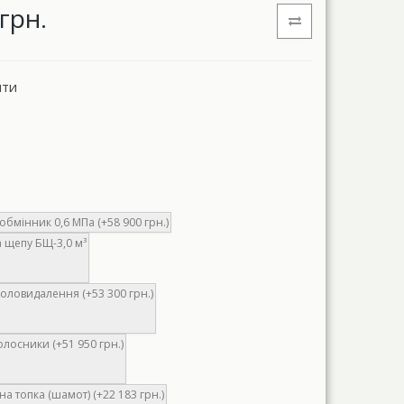
грн.
нти
бмінник 0,6 МПа (+58 900 грн.)
 щепу БЩ-3,0 м³
оловидалення (+53 300 грн.)
олосники (+51 950 грн.)
а топка (шамот) (+22 183 грн.)