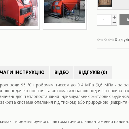
0 відгукі
ЧАТИ ІНСТРУКЦІЮ
ВІДЕО
ВІДГУКІВ (0)
ою води 95 °С і робочим тиском до 0,4 МПа (0,6 МПа - за з
аною подачею повітря та автоматизованою подачею палива в ка
начені для теплопостачання індивідуальних житлових будинкі
акрита система опалення під тиском) або природною (відкрита 
имах - в режимі ручного і автоматичного завантаження палива