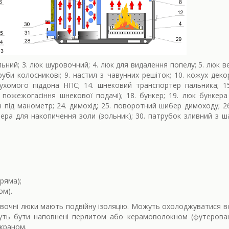
ьний; 3. люк шуровочний; 4. люк для видалення попелу; 5. люк в
труби колосникові; 9. настил з чавунних решіток; 10. кожух дек
ухомого піддона НПС; 14. шнековий транспортер пальника; 15
 пожежогасіння шнекової подачі); 18. бункер; 19. люк бункера
н під манометр; 24. димохід; 25. поворотний шибер димоходу; 26
ера для накопичення золи (зольник); 30. патрубок зливний з ш
ряма);
ом).
вочні люки мають подвійну ізоляцію. Можуть охолоджуватися в
ть бути наповнені перлитом або керамоволокном (футеровані)
краном.