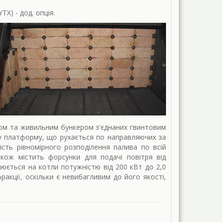
X) - дод. опція.
лом та живильним бункером з'єднаних гвинтовим
у платформу, що рухається по направляючих за
сть рівномірного розподілення палива по всій
кож містить форсунки для подачі повітря від
люється на котли потужністю від 200 кВт до 2,0
акції, оскільки є невибагливим до його якості,