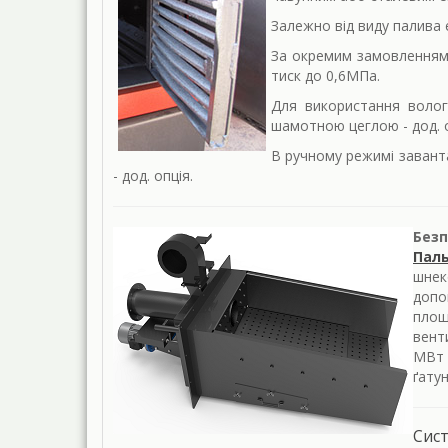
Залежно від виду палива 
За окремим замовленням
тиск до 0,6МПа.
Для використання волог
шамотною цеглою - дод. о
В ручному режимі завант
- дод. опція.
Без
Паль
шнек
допо
площ
вент
МВт 
ґатун
Сис