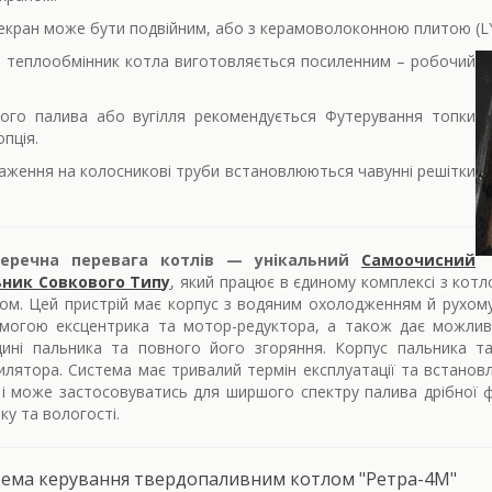
екран може бути подвійним, або з керамоволоконною плитою (LYT
 теплообмінник котла виготовляється посиленним – робочий
ого палива або вугілля рекомендується Футерування топки
пція.
аження на колосникові труби встановлюються чавунні решітки
перечна перевага котлів — унікальний
Самоочисний
ник Совкового Типу
, який працює в єдиному комплексі з кот
ом. Цей пристрій має корпус з водяним охолодженням й рухом
могою ексцентрика та мотор-редуктора, а також дає можливі
ині пальника та повного його згоряння. Корпус пальника та
илятора. Система має тривалий термін експлуатації та встанов
і може застосовуватись для ширшого спектру палива дрібної фр
ку та вологості.
тема керування твердопаливним котлом "Ретра-4М"