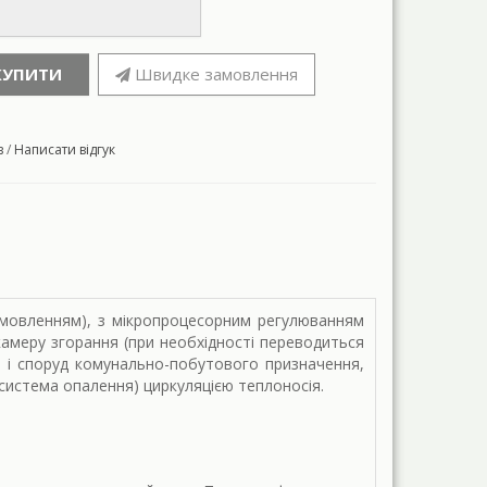
КУПИТИ
Швидке замовлення
в
/
Написати відгук
амовленням), з мікропроцесорним регулюванням
меру згорання (при необхідності переводиться
в і споруд комунально-побутового призначення,
система опалення) циркуляцією теплоносія.
.