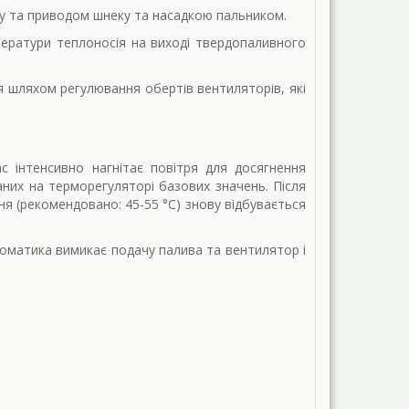
ву та приводом шнеку та насадкою пальником.
ератури теплоносія на виході твердопаливного
я шляхом регулювання обертів вентиляторів, які
с інтенсивно нагнітає повітря для досягнення
аних на терморегуляторі базових значень. Після
ня (рекомендовано: 45-55 °С) знову відбувається
оматика вимикає подачу палива та вентилятор і