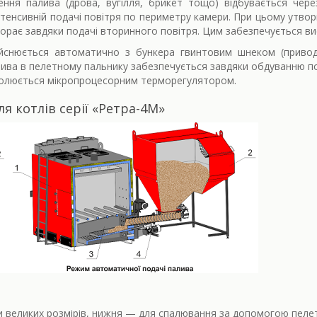
ня палива (дрова, вугілля, брикет тощо) відбувається чер
нтенсивній подачі повітря по периметру камери. При цьому утво
огорає завдяки подачі вторинного повітря. Цим забезпечується вис
йснюється автоматично з бункера гвинтовим шнеком (привод
ива в пелетному пальнику забезпечується завдяки обдуванню п
олюється мікропроцесорним терморегулятором.
 котлів серії «Ретра-4М»
и великих розмірів, нижня — для спалювання за допомогою пеле