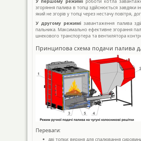
У першому режимі
роботи котла завантажен
згоряння палива в топці здійснюється завдяки і
який не згорів у топці через нестачу повітря, д
У другому режимі
завантаження палива зді
пальника. Максимально ефективне згорання пал
шнекового транспортера та вентилятора контр
Принципова схема подачи палива для
Переваги:
дві топки: верхня для спалювання сировин