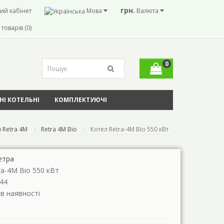
грн.
ий кабінет
Мова
Валюта
товарів (0)
0
І КОТЕЛЬНІ
КОМПЛЕКТУЮЧІ
 Retra 4M
Retra 4M Bio
Котел Retra-4М Bio 550 кВт
етра
ra-4М Bio 550 кВт
44
 в наявності