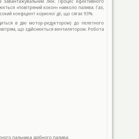
ез завантажувальний люк. Процес ефективного
рюється «повітряний кокон» навколо палива. Газ,
окий коефіцієнт корисної дії, що сягає 93%.
иться в дію мотор-редуктором) до пелетного
овітрям, що здійснюється вентилятором. Робота
тного пальника дрібного палива;