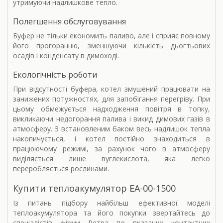
утримуючи надлишкове тепло.
Полегшення обслуговування
Буфер не тільки економить паливо, але і сприяє повному
його прогоранню, зменшуючи кількість дьогтьових
осадів і конденсату в димоході.
Екологічність роботи
При відсутності буфера, котел змушений працювати на
занижених потужностях, для запобігання перегріву. При
цьому обмежується надходження повітря в топку,
викликаючи недогорання палива і викид димових газів в
атмосферу. З встановленим баком весь надлишок тепла
накопичується, і котел постійно знаходиться в
працюючому режимі, за рахунок чого в атмосферу
виділяється лише вуглекислота, яка легко
переробляється рослинами.
Купити теплоакумулятор
ЕА-00-1500
Із питань підбору найбільш ефективної моделі
теплоакумулятора та його покупки звертайтесь до
спеціалістів фірми Ретра по вказаних контактних