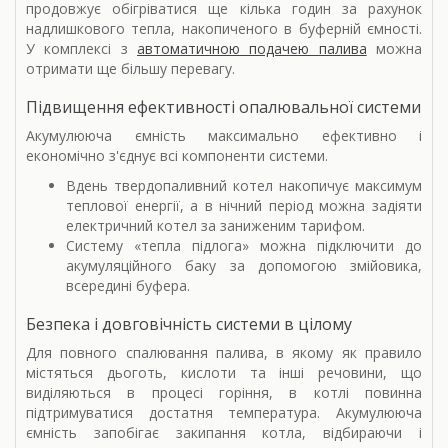
продовжує обігріватися ще кілька годин за рахунок
надлишкового тепла, накопиченого в буферній ємності.
У комплексі з
автоматичною подачею палива
можна
отримати ще більшу перевагу.
Підвищення ефективності опалювальної системи
Акумулююча ємність максимально ефективно і
економічно з'єднує всі компоненти системи.
Вдень твердопаливний котел накопичує максимум
теплової енергії, а в нічний період можна задіяти
електричний котел за заниженим тарифом.
Систему «тепла підлога» можна підключити до
акумуляційного баку за допомогою змійовика,
всередині буфера.
Безпека і довговічність системи в цілому
Для повного спалювання палива, в якому як правило
містяться дьоготь, кислоти та інші речовини, що
виділяються в процесі горіння, в котлі повинна
підтримуватися достатня температура. Акумулююча
ємність запобігає закипання котла, відбираючи і