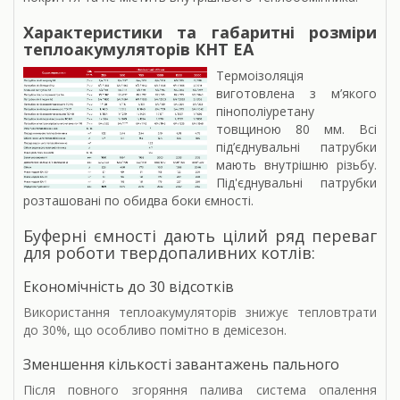
Характеристики та габаритні розміри
теплоакумуляторів КНТ ЕА
Термоізоляція
виготовлена з м’якого
пінополіуретану
товщиною 80 мм. Всі
під’єднувальні патрубки
мають внутрішню різьбу.
Під'єднувальні патрубки
розташовані по обидва боки ємності.
Буферні ємності дають цілий ряд переваг
для роботи твердопаливних котлів:
Економічність до 30 відсотків
Використання теплоакумуляторів знижує тепловтрати
до 30%, що особливо помітно в демісезон.
Зменшення кількості завантажень пального
Після повного згоряння палива система опалення