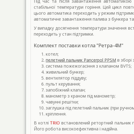
Під час та після завантаження автоматикою н
стабільної температури горіння. Цей цикл повт
цього автоматика переходить у режим підтримки 
автоматичне завантаження палива з бункера та
У випадку досягнення температури значення вс
переходить у стан підтримки.
Комплект поставки котла "Ретра-4М"
котел;
пелетний пальник Pancerpol PPSM
в зборі
система пожежогасіння з клапаном BVTS;
живильний бункер;
вентилятор піддуву;
пульт керування;
запобіжний клапан;
манометр з краном під манометр;
чавунні решітки;
заглушка під пелетний пальник (при ручно
кріплення.
В котлі
TRIO
встановлений ретортний пальник п
Його робота високоефективна і надійна.