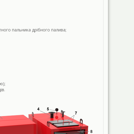
тного пальника дрібного палива;
ю);
ів.