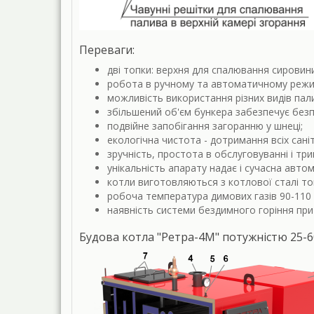
Переваги:
дві топки: верхня для спалювання сировин
робота в ручному та автоматичному режи
можливість використання різних видів пал
збільшений об'єм бункера забезпечує безп
подвійне запобігання загоранню у шнеці;
екологічна чистота - дотримання всіх сані
зручність, простота в обслуговуванні і три
унікальність апарату надає і сучасна авт
котли виготовляються з котлової сталі т
робоча температура димових газів 90-110
наявність системи бездимного горіння при 
Будова котла "Ретра-4М" потужністю 25-