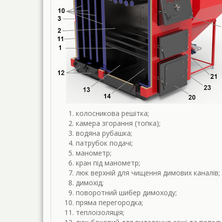
колосникова решітка;
камера згорання (топка);
водяна рубашка;
патрубок подачі;
манометр;
кран під манометр;
люк верхній для чищення димових каналів;
димохід;
поворотний шибер димоходу;
пряма перегородка;
теплоізоляція;