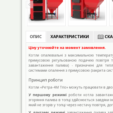
ОПИС
ХАРАКТЕРИСТИКИ
СКА
Ціну уточнюйте на момент замовлення.
Котли опалювальні з максимальною температу
примусовою регульованою подачею повітря т
завантаження палива) - призначені для тепл
системами опалення з примусовою (закрита сист
Принцип роботи
Котли «Ретра-4М Trio» можуть працювати в дво
У першому режимі
роботи котла завантажен
згоряння палива в топці здійснюється завдяки і
який не згорів у топці через нестачу повітря, д
У другому режимі
завантаження палива зді