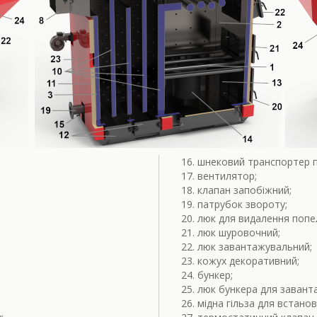
шнековий транспортер п
вентилятор;
клапан запобіжний;
патрубок звороту;
люк для видалення попе
люк шуровочний;
люк завантажувальний;
кожух декоративний;
бункер;
люк бункера для завант
мідна гільза для встано