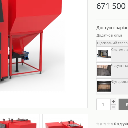
671 500 
Доступні варіа
Додаткові опції
Підсилений теплоо
Система з
Чавунні к
Футерован
0 відгукі