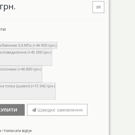
грн.
нти
бмінник 0,6 МПа (+46 900 грн.)
оловидалення (+45 000 грн.)
олосники (+46 890 грн.)
а топка (шамот) (+15 943 грн.)
КУПИТИ
Швидке замовлення
в
/
Написати відгук