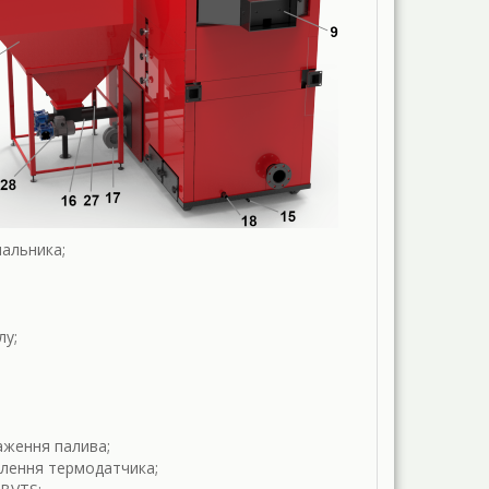
альника;
лу;
аження палива;
влення термодатчика;