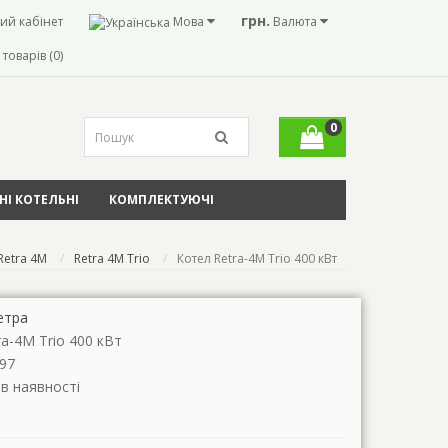
грн.
ий кабінет
Мова
Валюта
товарів (0)
0
І КОТЕЛЬНІ
КОМПЛЕКТУЮЧІ
Retra 4M
Retra 4M Trio
Котел Retra-4М Trio 400 кВт
етра
ra-4М Trio 400 кВт
97
 в наявності