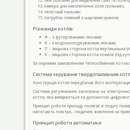
люк боковий для видалення сажі та попелу
камера для накопичення золи (зольник);
пелетний пальник;
патрубок зливний з шаровим краном;
Різновиди котлів:
Ф – з футерованими люками;
В – з водоохолоджуваними люками;
П – лицьова сторона котла вертикальна (п
К – лицьова сторона котла похила (під кут
За окремим замовленням теплообмінник котла в
Система керування твердопаливним котл
Конструкція котла передбачає його експлуатаці
Система регулювання заснована на електронно
котла, яка вимірюється за допомогою цифровог
Принцип роботи приладу полягає в подачі палив
нагнітають повітря, і подачею живлення на прив
Принцип роботи автоматики