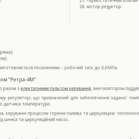
;
термостатичний клапан 
мотор редуктор.
ряма);
ом).
иготовляється посиленним – робочий тиск до 0,6МПа.
ом "Ретра-4М"
ю разом з
електронним пультом керування
, вентилятором піддув
му регуляторі, що призначений для забезпечення заданої темп
о датчика температури.
а, керуванні процесом горіння палива та циркуляцією теплоносі
ід шнека та циркуляційний насос.