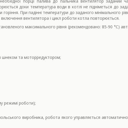
еобхідної порції палива до пальника вентилятор заданий ча
орюється доки температура води в котлі не підніметься до зад
горіння. При падінні температури до заданого мінімального рів
 включення вентилятора і цикл роботи котла повторюється.
тановленого максимального рівня (рекомендовано: 85-90 °С) авт
 з шнеком та моторредуктором;
му режимі роботи);
ольського виробника, робота якого управляється автоматично 