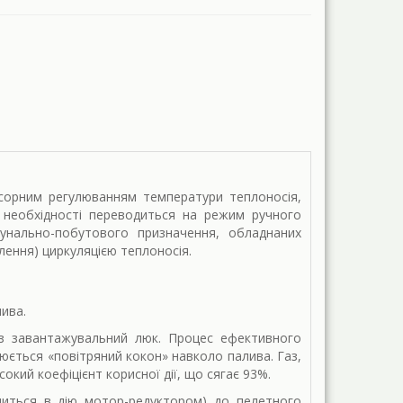
сорним регулюванням температури теплоносія,
необхідності переводиться на режим ручного
мунально-побутового призначення, обладнаних
ення) циркуляцією теплоносія.
лива.
ез завантажувальний люк. Процес ефективного
рюється «повітряний кокон» навколо палива. Газ,
окий коефіцієнт корисної дії, що сягає 93%.
иться в дію мотор-редуктором) до пелетного