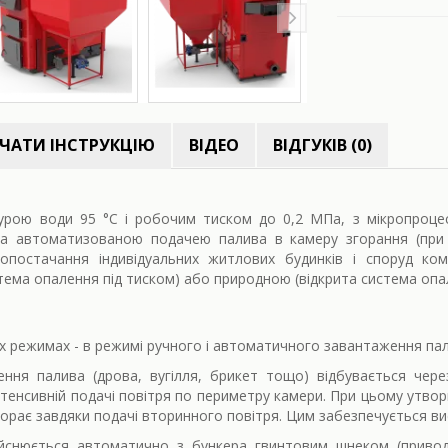
ЧАТИ ІНСТРУКЦІЮ
ВІДЕО
ВІДГУКІВ (0)
рою води 95 °С і робочим тиском до 0,2 МПа, з мікропроце
а автоматизованою подачею палива в камеру згорання (при 
опостачання індивідуальних житлових будинків і споруд ко
ема опалення під тиском) або природною (відкрита система опал
х режимах - в режимі ручного і автоматичного завантаження па
ня палива (дрова, вугілля, брикет тощо) відбувається чер
нтенсивній подачі повітря по периметру камери. При цьому утво
огорає завдяки подачі вторинного повітря. Цим забезпечується вис
йснюється автоматично з бункера гвинтовим шнеком (привод