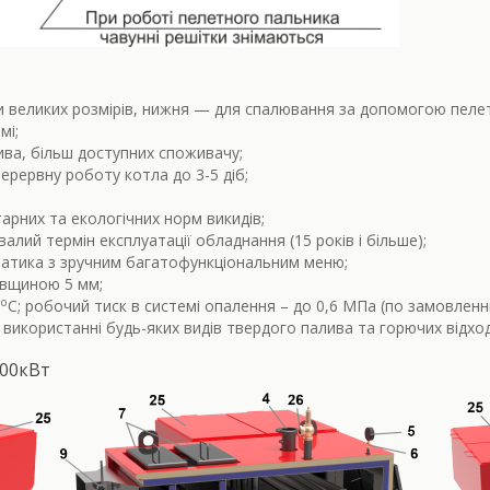
и великих розмірів, нижня — для спалювання за допомогою пеле
мі;
ива, більш доступних споживачу;
ерервну роботу котла до 3-5 діб;
тарних та екологічних норм викидів;
валий термін експлуатації обладнання (15 років і більше);
оматика з зручним багатофункціональним меню;
овщиною 5 мм;
о
С; робочий тиск в системі опалення – до 0,6 МПа (по замовленн
використанні будь-яких видів твердого палива та горючих відход
600кВт