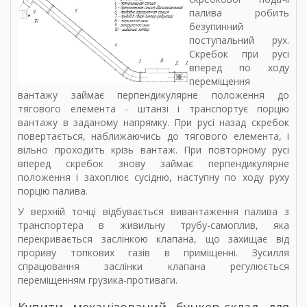
палива робить
безупинний
поступальний рух.
Скребок при русі
вперед по ходу
переміщення
вантажу займає перпендикулярне положення до
тягового елемента - штанзі і транспортує порцію
вантажу в заданому напрямку. При русі назад скребок
повертається, наближаючись до тягового елемента, і
вільно проходить крізь вантаж. При повторному русі
вперед скребок знову займає перпендикулярне
положення і захоплює сусідню, наступну по ходу руху
порцію палива.
У верхній точці відбувається вивантаження палива з
транспортера в живильну трубу-самоплив, яка
перекривається заслінкою клапана, що захищає від
прориву топкових газів в приміщенні. Зусилля
спрацювання заслінки клапана регулюється
переміщенням грузика-противаги.