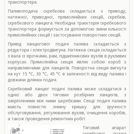
транспортера.
Паливоподача скребкова складається з приводу,
натяжної, приводної, прямолінійних секцій, скребків,
скребкового ланцюга. Необхідна траєкторія скребкового
транспортера формується за допомогою зміни кількості
прямолінійних секцій і застосування поворотних секцій.
Привід ланцюгової подачі палива складається з
редуктора і електродвигуна. Натяжна секція складається
з вала із зірочками, рам, підшипникових вузлів в рухливих
корпусах. Прямолінійна секція являє собою короб з
направляючими для ланцюгів. Поворотна секція вигнута
на кут 15 °С, 30 °С, 45 °С в залежності від виду палива і
довжини ділянки подачі.
Скребковий ланцюг подачі палива може складатися з
однієї або двох тягових розбірних ланцюгів, з
закріпленими між ними шкребками. Секції подачі палива
мають повністю знімну кришку для зручності
обслуговування, регулювання вузлів, очищення коробів,
а також проведення ремонтних робіт.
Тяговий апарат
скребкової подачі