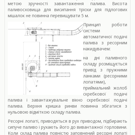
метою зручності завантаження палива. Висота
паливосховища для висипання тріски для підлогових
мішалок не повинна перевищувати 5 м.
Принцип роботи
системи
автоматичної подачі
палива з ресорним
накидувачем:
на дні паливного
складу розміщується
привід з пружними
ланками (ресорними
лопатями),
приймальний жолоб
скребкової подачі
палива і завантажувальне вікно скребкової подачі
палива. Верхня кришка ринви повинна збігатися з
нульовою відміткою складу палива.
Ресорні лопаті, приводяться в рух приводом, підбирають
сипуче паливо і рухають його до вивантажної горловини.
Коли склад палива повністю заповнений ресорні лопаті