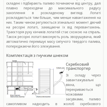
складені і підбирають паливо починаючи від центру, далі
плавно переходячи до максимального радіусу
захоплення в розкладеному вигляді. Лопаті
розкладаються тим більше, чим менше навантаження на
них. Таким чином регулюється згинальної момент діючий
на ресорні лопаті, захищаючи їх від перевантажень.
Траєкторія руху кінчиків лопатей стає схожою на спіраль.
Також ресорні лопаті виконують роль зворушувача, який
автоматично перемішує масу сипучого твердого палива,
попереджаючи його злежування.
Комплектація з гнучким шнеком
Скребковий
транспортер
Зі складу через
завантажувальні
вікна, що
перекриваються
ножовими
засувками, паливо
самопливом надходить в жолоб скребкового