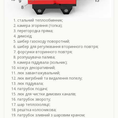
стальний теплообмінник;
камера згоряння (топка);
перегородка пряма;
димохід;
шибер газоходу поворотний;
шибер для регулювання вторинного повітря;
форсунки вторинного повітря;
розпушувача палива;
камера піддувала (зольник);
кожух декоративний;
люк завантажувальний;
люк вигрібний та видалення попелу;
люк піддувала;
патрубок подачі;
люк для чистки димових каналів;
патрубок звороту;
шар теплоізоляції;
решітка колосникова;
патрубок зливний з шаровим краном;