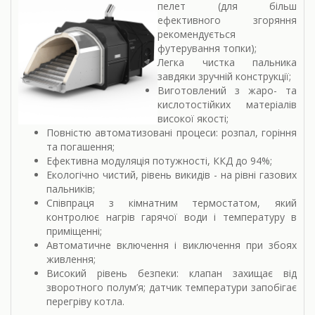
пелет (для більш
ефективного згоряння
рекомендується
футерування топки);
Легка чистка пальника
завдяки зручній конструкції;
Виготовлений з жаро- та
кислотостійких матеріалів
високої якості;
Повністю автоматизовані процеси: розпал, горіння
та погашення;
Ефективна модуляція потужності, ККД до 94%;
Екологічно чистий, рівень викидів - на рівні газових
пальників;
Співпраця з кімнатним термостатом, який
контролює нагрів гарячої води і температуру в
приміщенні;
Автоматичне включення і виключення при збоях
живлення;
Високий рівень безпеки: клапан захищає від
зворотного полум’я; датчик температури запобігає
перегріву котла.