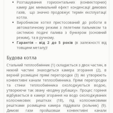
Розташування горизонтальних (конвекторних)
камер дає мінімальний ефект конденсації димових
газів, що значно продовжує термін експлуатації
котла.
Виробником котел пристосований до роботи в
автоматичному режимі з пелетним пальником та
системою подачі палива з бункером (основний
режим), та в ручному.
Гарантія - від 2 до 5 років
(в залежності від
товщини металу)!
Будова котла
Стальний теплообмінник (1) складається з двох частин, в
нижній частині знаходиться камера згорання (2), в
верхній розміщені прямі перегородки (3) які утворюють
конвективні канали теплообмінника. Прямі перегородки
та стінки теплообмінника охолоджуються водою,
утворюючи так звану «водяну рубашку». Процес горіння
відбувається в камері згорання на водо охолоджуваних
колосникових решітках (18), під колосниковими
решітками розміщена камера піддувала (зольник) (9).
Димові гази пройшовши конвективні канали