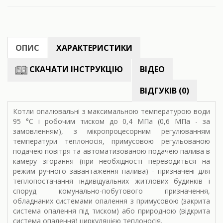
ОПИС
ХАРАКТЕРИСТИКИ
СКАЧАТИ ІНСТРУКЦІЮ
ВІДЕО
ВІДГУКІВ (0)
Котли опалювальні з максимальною температурою води
95 °С і робочим тиском до 0,4 МПа (0,6 МПа - за
замовленням), з мікропроцесорним регулюванням
температури теплоносія, примусовою регульованою
подачею повітря та автоматизованою подачею палива в
камеру згорання (при необхідності переводиться на
режим ручного завантаження палива) - призначені для
теплопостачання індивідуальних житлових будинків і
споруд комунально-побутового призначення,
обладнаних системами опалення з примусовою (закрита
система опалення під тиском) або природною (відкрита
система опалення) циркуляцією теплоносія.