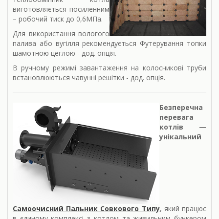
виготовляється посиленним
– робочий тиск до 0,6МПа.
Для використання вологого
палива або вугілля рекомендується Футерування топки
шамотною цеглою - дод. опція.
В ручному режимі завантаження на колосникові труби
встановлюються чавунні решітки - дод. опція.
Безперечна
перевага
котлів —
унікальний
Самоочисний Пальник Совкового Типу
, який працює
в єдиному комплексі з котлом та живильним бункером