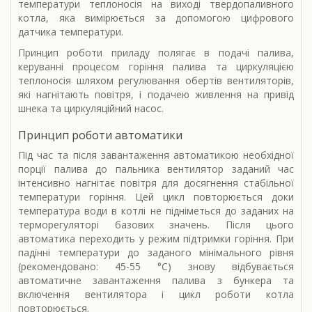
температури теплоносія на виході твердопаливного
котла, яка вимірюється за допомогою цифрового
датчика температури.
Принцип роботи приладу полягає в подачі палива,
керуванні процесом горіння палива та циркуляцією
теплоносія шляхом регулювання обертів вентиляторів,
які нагнітають повітря, і подачею живлення на привід
шнека та циркуляційний насос.
Принцип роботи автоматики
Під час та після завантаження автоматикою необхідної
порції палива до пальника вентилятор заданий час
інтенсивно нагнітає повітря для досягнення стабільної
температури горіння. Цей цикл повторюється доки
температура води в котлі не підніметься до заданих на
терморегуляторі базових значень. Після цього
автоматика переходить у режим підтримки горіння. При
падінні температури до заданого мінімального рівня
(рекомендовано: 45-55 °С) знову відбувається
автоматичне завантаження палива з бункера та
включення вентилятора і цикл роботи котла
повторюється.