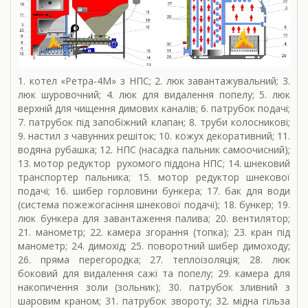
1. котел «Ретра-4М» з НПС; 2. люк завантажувальний; 3.
люк шуровочний; 4. люк для видалення попелу; 5. люк
верхній для чищення димових каналів; 6. патрубок подачі;
7. патрубок під запобіжний клапан; 8. труби колосникові;
9. настил з чавунних решіток; 10. кожух декоративний; 11.
водяна рубашка; 12. НПС (насадка пальник самоочисний);
13. мотор редуктор рухомого піддона НПС; 14. шнековий
транспортер пальника; 15. мотор редуктор шнекової
подачі; 16. шибер горловини бункера; 17. бак для води
(система пожежогасіння шнекової подачі); 18. бункер; 19.
люк бункера для завантаження палива; 20. вентилятор;
21. манометр; 22. камера згорання (топка); 23. кран під
манометр; 24. димохід; 25. поворотний шибер димоходу;
26. пряма перегородка; 27. теплоізоляція; 28. люк
боковий для видалення сажі та попелу; 29. камера для
накопичення золи (зольник); 30. патрубок зливний з
шаровим краном; 31. патрубок звороту; 32. мідна гільза