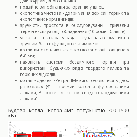
дрібнофракційного палива;
подвійне запобігання загоранню у шнеці;
екологічна чистота - дотримання всіх санітарних та
екологічних норм викидів;
зручність, простота в обслуговуванні і тривалий
термін експлуатації обладнання (10 років і більше);
унікальність апарату надає і сучасна автоматика з
зручним багатофункціональним меню;
котли виготовляються з котлової сталі товщиною
6-8 мм;
наявність системи бездимного горіння при
використанні будь-яких видів твердого палива та
горючих відходів.
котли моделей «Ретра-4М» виготовляються в двох
різновидах (Ф – прямий котел з футерованими
люками, В – котел зі скосом з водоохолоджуючими
люками).
Будова котла "Ретра-4М" потужністю 200-1500
кВт