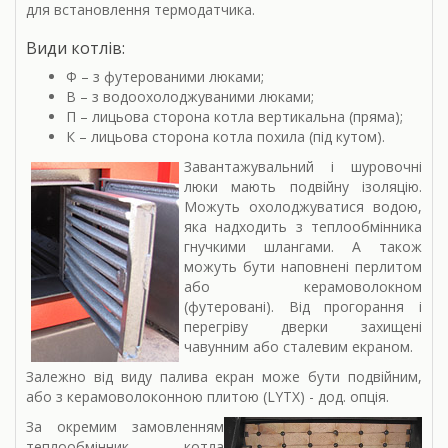
для встановлення термодатчика.
Види котлів:
Ф – з футерованими люками;
В – з водоохолоджуваними люками;
П – лицьова сторона котла вертикальна (пряма);
К – лицьова сторона котла похила (під кутом).
Завантажувальний і шуровочні
люки мають подвійну ізоляцію.
Можуть охолоджуватися водою,
яка надходить з теплообмінника
гнучкими шлангами. А також
можуть бути наповнені перлитом
або керамоволокном
(футеровані). Від прогорання і
перегріву дверки захищені
чавунним або сталевим екраном.
Залежно від виду палива екран може бути подвійним,
або з керамоволоконною плитою (LYTX) - дод. опція.
За окремим замовленням
теплообмінник котла