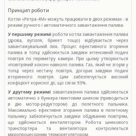
Принцип роботи
Котли «Ретра-4М» можуть працювати в двох режимах - в
режимі ручного і автоматичного завантаження палива.
У першому режимі
роботи котла завантаження палива
(дрова, вугілля, брикет тощо) відбувається через
завантажувальний люк. Процес ефективного згоряння
палива в топці здійснюється завдяки інтенсивній подачі
повітря по периметру камери. При цьому утворюється
«повітряний кокон» навколо палива. Газ, який не згорів у
топці через нестачу повітря, догорає завдяки подачі
вторинного повітря. Цим забезпечується високий
коефіцієнт корисної дії, що сягає 93%.
У другому режимі
завантаження палива здійснюється
автоматично з бункера гвинтовим шнеком (приводиться
в дію мотор-редуктором) до пелетного пальника.
Максимально ефективне згорання палива в пелетному
пальнику забезпечується завдяки обдуванню повітрям,
що здійснюється вентилятором. Робота шнекового
транспортера та вентилятора контролюється
мікропроцесорним терморегулятором.