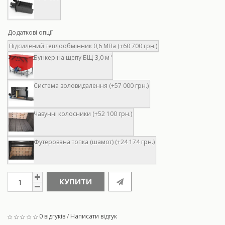
Додаткові опції
Підсилений теплообмінник 0,6 МПа (+60 700 грн.)
Бункер на щепу БЩ-3,0 м³
Система золовидалення (+57 000 грн.)
Чавунні колосники (+52 100 грн.)
Футерована топка (шамот) (+24 174 грн.)
КУПИТИ
0 відгуків
/
Написати відгук