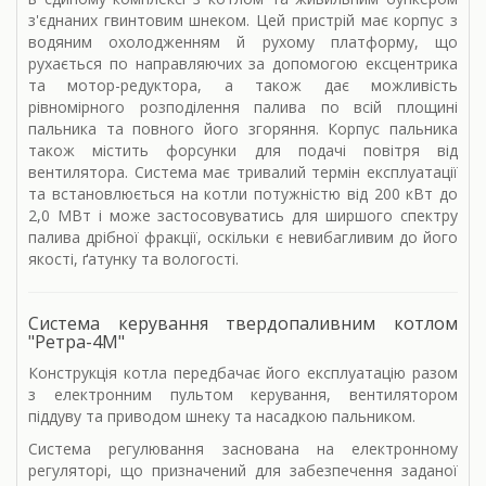
з'єднаних гвинтовим шнеком. Цей пристрій має корпус з
водяним охолодженням й рухому платформу, що
рухається по направляючих за допомогою ексцентрика
та мотор-редуктора, а також дає можливість
рівномірного розподілення палива по всій площині
пальника та повного його згоряння. Корпус пальника
також містить форсунки для подачі повітря від
вентилятора. Система має тривалий термін експлуатації
та встановлюється на котли потужністю від 200 кВт до
2,0 МВт і може застосовуватись для ширшого спектру
палива дрібної фракції, оскільки є невибагливим до його
якості, ґатунку та вологості.
Система керування твердопаливним котлом
"Ретра-4М"
Конструкція котла передбачає його експлуатацію разом
з електронним пультом керування, вентилятором
піддуву та приводом шнеку та насадкою пальником.
Система регулювання заснована на електронному
регуляторі, що призначений для забезпечення заданої