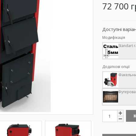
72 700 г
Доступні варіа
Модифікація
Standart г
Додаткові опції
Факельний
Футерован