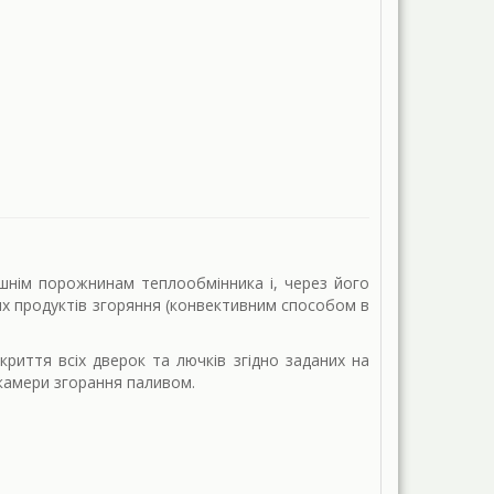
ішнім порожнинам теплообмінника і, через його
бних продуктів згоряння (конвективним способом в
риття всіх дверок та лючків згідно заданих на
камери згорання паливом.