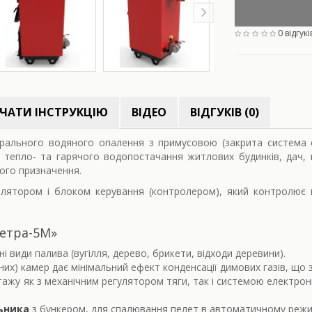
0 відгукі
ЧАТИ ІНСТРУКЦІЮ
ВІДЕО
ВІДГУКІВ (0)
рального водяного опалення з примусовою (закрита система 
 тепло- та гарячого водопостачання житлових будинків, дач,
ного призначення.
лятором і блоком керування (контролером), який контролює 
Ретра-5М»
і види палива (вугілля, дерево, брикети, відходи деревини).
х) камер дає мінімальний ефект конденсації димових газів, що 
жу як з механічним регулятором тяги, так і системою електронн
ьника
з бункером, для спалювання пелет в автоматичному режи