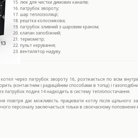
люк для чистки димових каналів;
патрубок звороту;
шар теплоізоляції;
решітка колосникова;
патрубок зливний з шаровим краном;
клапан запобіжний;
термометр;
пульт керування;
вентилятор надуву.
котел через патрубок звороту 16, розтікається по всім внутр
горить (контактним і радіаційним способами в топці) і газоподі
рез патрубок подачі 14 надходить в систему теплопостачання.
я повітря дає можливість працювати котлу після щільного зак
чого персоналу заключається тільки в своєчасному поповненні 