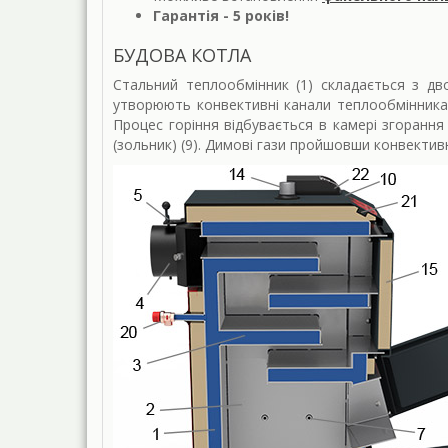
Гарантія -
5 років
!
БУДОВА КОТЛА
Стальний теплообмінник (1) складається з дво
утворюють конвективні канали теплообмінника
Процес горіння відбувається в камері згоранн
(зольник) (9). Димові гази пройшовши конвектив