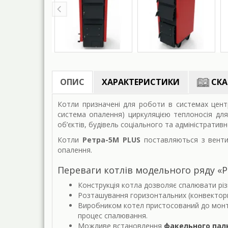
ОПИС
ХАРАКТЕРИСТИКИ
СКА
Котли призначені для роботи в системах цент
система опалення) циркуляцією теплоносія для
об’єктів, будівель соціального та адміністратив
Котли
Ретра-5М PLUS
поставляються з венти
опалення.
Переваги котлів модельного ряду «
Конструкція котла дозволяє спалювати різн
Розташування горизонтальних (конвекторни
Виробником котел пристосований до монта
процес спалювання.
Можливе встановлення
факельного пал