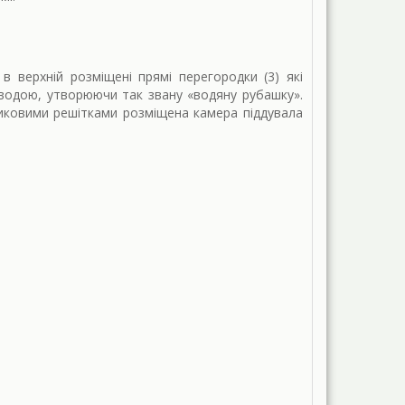
в верхній розміщені прямі перегородки (3) які
водою, утворюючи так звану «водяну рубашку».
никовими решітками розміщена камера піддувала