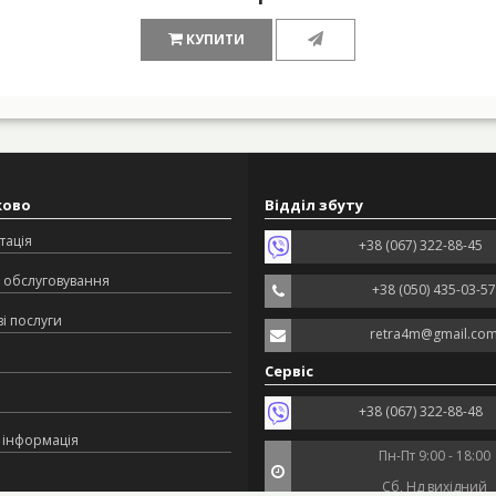
КУПИТИ
ково
Відділ збуту
тація
+38 (067) 322-88-45
 обслуговування
+38 (050) 435-03-57
і послуги
retra4m@gmail.co
Сервіс
+38 (067) 322-88-48
 інформація
Пн-Пт 9:00 - 18:00
Сб, Нд вихідний