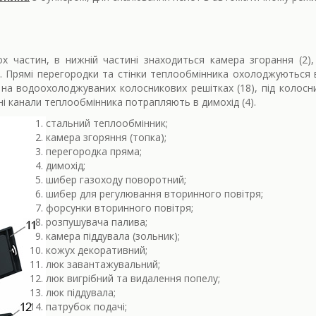
х частин, в нижній частині знаходиться камера згорання (2), 
. Прямі перегородки та стінки теплообмінника охолоджуються 
я на водоохолоджуваних колосникових решітках (18), під колос
ні канали теплообмінника потрапляють в димохід (4).
стальний теплообмінник;
камера згоряння (топка);
перегородка пряма;
димохід;
шибер газоходу поворотний;
шибер для регулювання вторинного повітря;
форсунки вторинного повітря;
розпушувача палива;
камера піддувала (зольник);
кожух декоративний;
люк завантажувальний;
люк вигрібний та видалення попелу;
люк піддувала;
патрубок подачі;