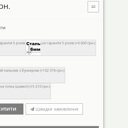
рн.
нти
арантія 5 років
Lux гарантія 5 років (+6 600 грн.)
 пальник з бункером (+102 376 грн.)
а топка (шамот) (+5 210 грн.)
КУПИТИ
Швидке замовлення