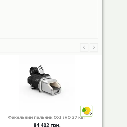
6
Факельний пальник OXI EVO 37 кВт
Фак
84 402 грн.