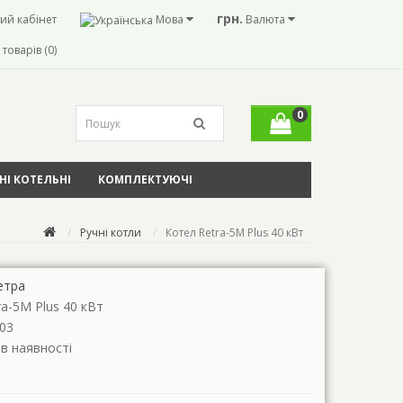
грн.
ий кабінет
Мова
Валюта
товарів (0)
0
І КОТЕЛЬНІ
КОМПЛЕКТУЮЧІ
Ручні котли
Котел Retra-5М Plus 40 кВт
етра
ra-5М Plus 40 кВт
03
 в наявності