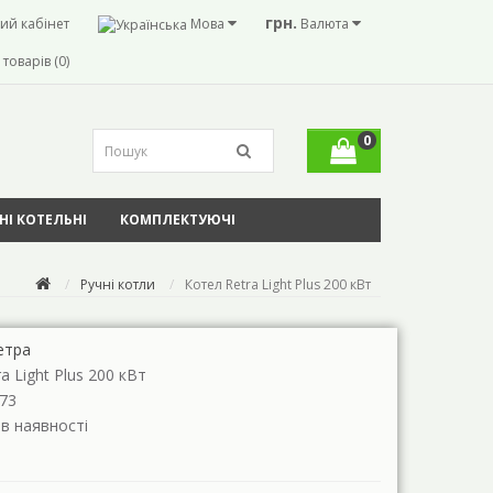
грн.
ий кабінет
Мова
Валюта
товарів (0)
0
І КОТЕЛЬНІ
КОМПЛЕКТУЮЧІ
Ручні котли
Котел Retra Light Plus 200 кВт
етра
a Light Plus 200 кВт
73
 в наявності