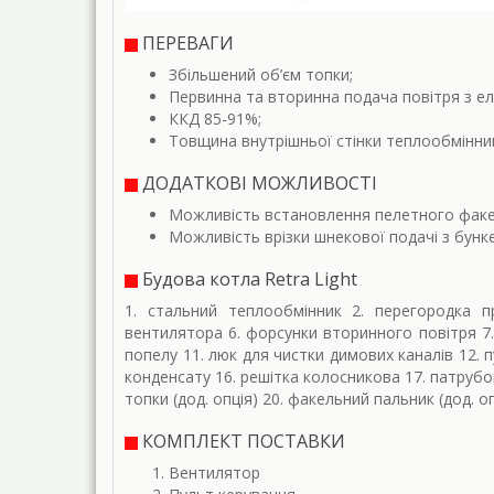
ПЕРЕВАГИ
Збільшений об’єм топки;
Первинна та вторинна подача повітря з е
ККД 85-91%;
Товщина внутрішньої стінки теплообмінник
ДОДАТКОВІ МОЖЛИВОСТІ
Можливість встановлення пелетного факе
Можливість врізки шнекової подачі з бунке
Будова котла Retra Light
1. стальний теплообмінник 2. перегородка п
вентилятора 6. форсунки вторинного повітря 7.
попелу 11. люк для чистки димових каналів 12. 
конденсату 16. решітка колосникова 17. патрубо
топки (дод. опція) 20. факельний пальник (дод. оп
КОМПЛЕКТ ПОСТАВКИ
Вентилятор