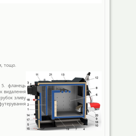
и, тощо.
 5. фланець
юк видалення
трубок зливу
 футерування