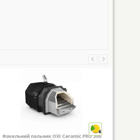
6
Факельний пальник OXI Ceramic PRO 300
Реші