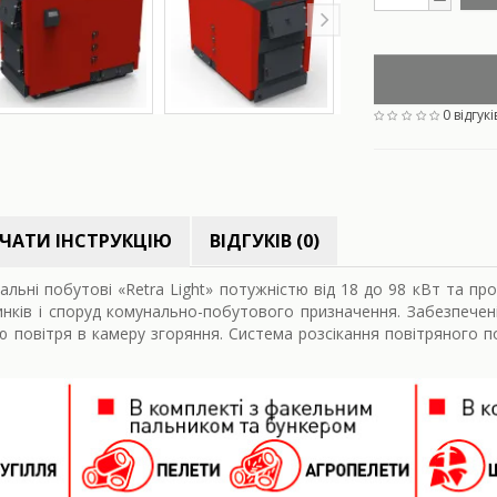
0 відгукі
ЧАТИ ІНСТРУКЦІЮ
ВІДГУКІВ (0)
альні побутові «Retra Light» потужністю від 18 до 98 кВт та пр
инків і споруд комунально-побутового призначення. Забезпече
 повітря в камеру згоряння. Система розсікання повітряного п