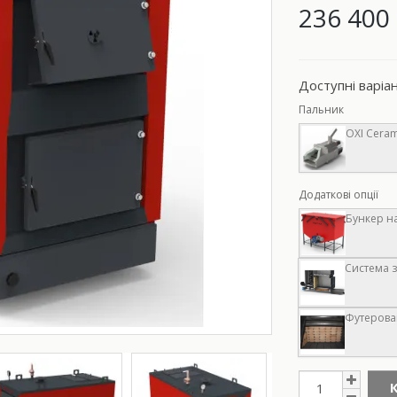
236 400 
Доступні варіа
Пальник
OXI Ceram
Додаткові опції
Бункер на
Система з
Футерован