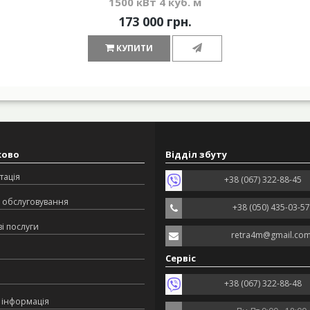
1500 кВт 4 куб. м
173 000 грн.
КУПИТИ
ково
Відділ збуту
тація
+38 (067) 322-88-45
 обслуговування
+38 (050) 435-03-57
і послуги
retra4m@gmail.co
Сервіс
+38 (067) 322-88-48
 інформація