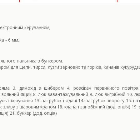
лектронним керуванням;
а - 6 мм.
льного пальника з бункером.
ром для щепи, тирси, лузги зернових та горіхів, качанів кукурудз
ряма 3. димохід з шибером 4. розсікач первинного повітря
 зольний ящик 8. люк завантажувальний 9. люк вигрібний 10. л
пульт керування 13. патрубок подачі 14. патрубок звороту 15. па
к зливу з шаровим краном 18. клапан запобіжний (дод. опція) 19.
ція) 21. бункер (дод. опція)