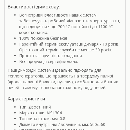
Властивості димоходу:
Вогнетривкі властивості наших систем
забезпечують робочий діапазон температур газів,
що відводяться до 700 °С постійно і до 1100 °С
короткочасно.
100% пожежна безпека!
Гарантійний термін експлуатації димаря - 10 років.
Орієнтовний термін служби не менше 30 років.
Простота і зручність складання.
Вся продукція сертифікована.
Наші димохідні системи ідеально підходять для
теплогенераторів, що працюють на твердому паливі
(дрова, паливні брикети, вугілля), особливо для банних
печей - самому теплонавантаженому виду печей.
Характеристики
Тип: Двостінний
Марка стали: AISI 304
Товщина стали, мм: 0.8
Діаметр внутрішній / зовнішній, мм: 500/560