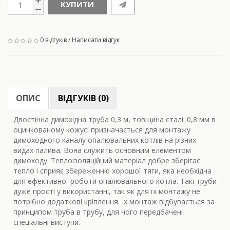
КУПИТИ
0 відгуків
/
Написати відгук
ОПИС
ВІДГУКІВ (0)
Двостінна димохідна труба 0,3 м, товщина сталі: 0,8 мм в
оцинкованому кожусі призначається для монтажу
димоходного каналу опалювальних котлів на різних
видах палива. Вона служить основним елементом
димоходу. Теплоізоляційний матеріал добре зберігає
тепло і сприяє збереженню хорошої тяги, яка необхідна
для ефективної роботи опалювального котла. Такі труби
дуже прості у використанні, так як для їх монтажу не
потрібно додаткові кріплення. Їх монтаж відбувається за
принципом труба в трубу, для чого передбачені
спеціальні виступи.