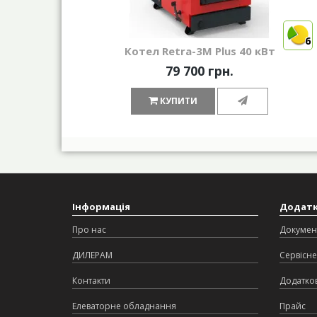
6
Котел Retra-3М Plus 40 кВт
79 700 грн.
КУПИТИ
Інформація
Додат
Про нас
Докумен
ДИЛЕРАМ
Сервісне
Контакти
Додатков
Елеваторне обладнання
Прайс