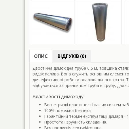
ОПИС
ВІДГУКІВ (0)
Двостінна димохідна труба 0,5 м, товщина стал
видах палива. Вона служить основним елементом
для ефективної роботи опалювального котла. Так
відбувається за принципом труба в трубу, для чо
Властивості димоходу:
Вогнетривкі властивості наших систем заб
100% пожежна безпека!
Гарантійний термін експлуатації димаря - 
Простота і зручність складання.
Вся продукція сертифікована.