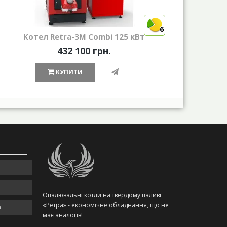
6
Котел Retra-3М Combi 125 кВт
432 100 грн.
КУПИТИ
Опалювальні котли на твердому паливі
«Ретра» - економічне обладнання, що не
m
має аналогів!