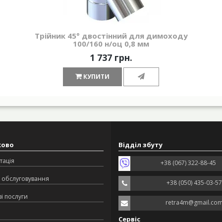
Трійник 45° двостінний для димоходу
100/160 н/оц 0,8 мм
1 737 грн.
КУПИТИ
ково
Відділ збуту
тація
+38 (067) 322-88-45
 обслуговування
+38 (050) 435-03-57
і послуги
retra4m@gmail.co
Сервіс