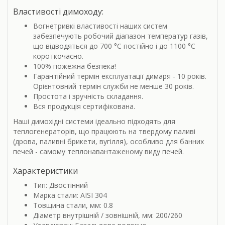
Властивості димоходу:
Вогнетривкі властивості наших систем
забезпечують робочий діапазон температур газів,
що відводяться до 700 °С постійно і до 1100 °С
короткочасно.
100% пожежна безпека!
Гарантійний термін експлуатації димаря - 10 років.
Орієнтовний термін служби не менше 30 років.
Простота і зручність складання.
Вся продукція сертифікована.
Наші димохідні системи ідеально підходять для
теплогенераторів, що працюють на твердому паливі
(дрова, паливні брикети, вугілля), особливо для банних
печей - самому теплонавантаженому виду печей.
Характеристики
Тип: Двостінний
Марка стали: AISI 304
Товщина стали, мм: 0.8
Діаметр внутрішній / зовнішній, мм: 200/260