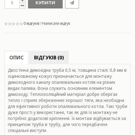
КУПИТИ
0 відгуків
/
Написати відгук
ОПИС
ВІДГУКІВ (0)
Двостінна димохідна труба 0,5 м, товщина сталі: 0,8 мм в
оцинкованому кожусі призначається для монтажу
димоходного каналу опалювальних котлів на різних
видах палива. Вона служить основним елементом
димоходу. Теплоізоляційний матеріал добре зберігає
тепло і сприяє збереженню хорошої тяги, яка необхідна
для ефективної роботи опалювального котла. Такі труби
дуже прості у використанні, так як для їх монтажу не
потрібно додаткові кріплення. Їх монтаж відбувається за
принципом труба в трубу, для чого передбачені
спеціальні виступи.