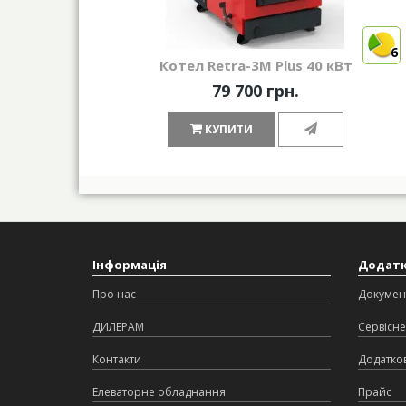
6
Котел Retra-3М Plus 40 кВт
79 700 грн.
КУПИТИ
Інформація
Додат
Про нас
Докумен
ДИЛЕРАМ
Сервісне
Контакти
Додатков
Елеваторне обладнання
Прайс