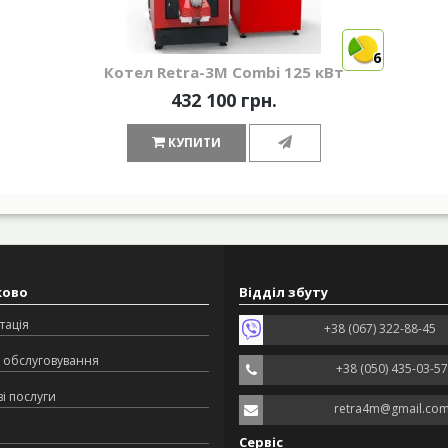
6
Котел Retra-3М Combi 125 кВт
432 100 грн.
КУПИТИ
ково
Відділ збуту
тація
+38 (067) 322-88-45
 обслуговування
+38 (050) 435-03-57
і послуги
retra4m@gmail.co
Сервіс