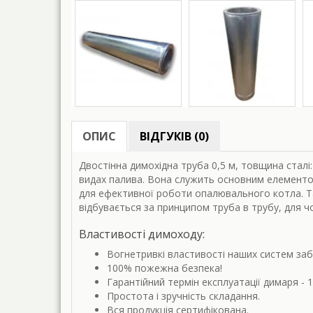
ОПИС
ВІДГУКІВ (0)
Двостінна димохідна труба 0,5 м, товщина стал
видах палива. Вона служить основним елементом
для ефективної роботи опалювального котла. Так
відбувається за принципом труба в трубу, для чо
Властивості димоходу:
Вогнетривкі властивості наших систем заб
100% пожежна безпека!
Гарантійний термін експлуатації димаря - 
Простота і зручність складання.
Вся продукція сертифікована.