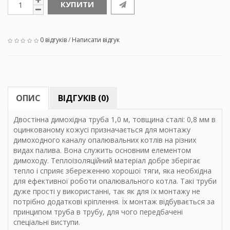
КУПИТИ
0 відгуків
/
Написати відгук
ОПИС
ВІДГУКІВ (0)
Двостінна димохідна труба 1,0 м, товщина сталі: 0,8 мм в
оцинкованому кожусі призначається для монтажу
димоходного каналу опалювальних котлів на різних
видах палива. Вона служить основним елементом
димоходу. Теплоізоляційний матеріал добре зберігає
тепло і сприяє збереженню хорошої тяги, яка необхідна
для ефективної роботи опалювального котла. Такі труби
дуже прості у використанні, так як для їх монтажу не
потрібно додаткові кріплення. Їх монтаж відбувається за
принципом труба в трубу, для чого передбачені
спеціальні виступи.