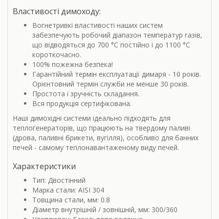
Властивості димоходу:
Вогнетривкі властивості наших систем
забезпечують робочий діапазон температур газів,
що відводяться до 700 °С постійно і до 1100 °С
короткочасно.
100% пожежна безпека!
Гарантійний термін експлуатації димаря - 10 років.
Орієнтовний термін служби не менше 30 років.
Простота і зручність складання.
Вся продукція сертифікована.
Наші димохідні системи ідеально підходять для
теплогенераторів, що працюють на твердому паливі
(дрова, паливні брикети, вугілля), особливо для банних
печей - самому теплонавантаженому виду печей.
Характеристики
Тип: Двостінний
Марка стали: AISI 304
Товщина стали, мм: 0.8
Діаметр внутрішній / зовнішній, мм: 300/360