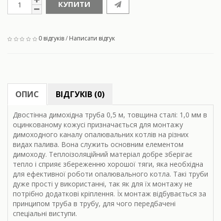
КУПИТИ
0 відгуків
/
Написати відгук
ОПИС
ВІДГУКІВ (0)
Двостінна димохідна труба 0,5 м, товщина сталі: 1,0 мм в
оцинкованому кожусі призначається для монтажу
димоходного каналу опалювальних котлів на різних
видах палива. Вона служить основним елементом
димоходу. Теплоізоляційний матеріал добре зберігає
тепло і сприяє збереженню хорошої тяги, яка необхідна
для ефективної роботи опалювального котла. Такі труби
дуже прості у використанні, так як для їх монтажу не
потрібно додаткові кріплення. Їх монтаж відбувається за
принципом труба в трубу, для чого передбачені
спеціальні виступи.