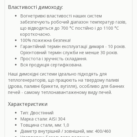
Властивості димоходу:
Вогнетривкі властивості наших систем
забезпечують робочий діапазон температур газів,
що відводяться до 700 °С постійно і до 1100 °С
короткочасно.
100% пожежна безпека!
Гарантійний термін експлуатації димаря - 10 років.
Орієнтовний термін служби не менше 30 років.
Простота і зручність складання.
Вся продукція сертифікована.
Наші димохідні системи ідеально підходять для
теплогенераторів, що працюють на твердому паливі
(дрова, паливні брикети, вугілля), особливо для банних
печей - самому теплонавантаженому виду печей.
Характеристики
Тип: Двостінний
Марка стали: AISI 304
Товщина стали, мм: 1,0
Діаметр внутрішній / зовнішній, мм: 400/460