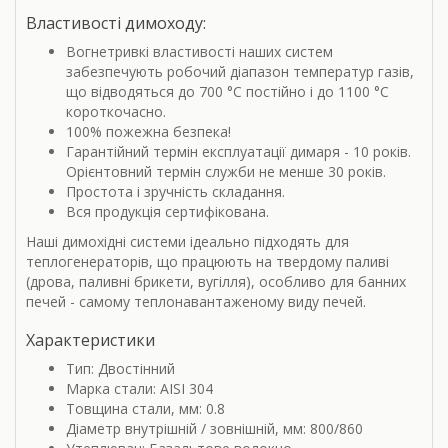
Властивості димоходу:
Вогнетривкі властивості наших систем
забезпечують робочий діапазон температур газів,
що відводяться до 700 °С постійно і до 1100 °С
короткочасно.
100% пожежна безпека!
Гарантійний термін експлуатації димаря - 10 років.
Орієнтовний термін служби не менше 30 років.
Простота і зручність складання.
Вся продукція сертифікована.
Наші димохідні системи ідеально підходять для
теплогенераторів, що працюють на твердому паливі
(дрова, паливні брикети, вугілля), особливо для банних
печей - самому теплонавантаженому виду печей.
Характеристики
Тип: Двостінний
Марка стали: AISI 304
Товщина стали, мм: 0.8
Діаметр внутрішній / зовнішній, мм: 800/860