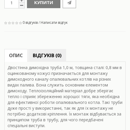
КУПИТИ
0 відгуків
/
Написати відгук
ОПИС
ВІДГУКІВ (0)
Двостінна димохідна труба 1,0 м, товщина сталі: 0,8 мм в
оцинкованому кожусі призначається для монтажу
димоходного каналу опалювальних котлів на різних
видах палива. Вона служить основним елементом
димоходу. Теплоізоляційний матеріал добре зберігає
тепло і сприяє збереженню хорошої тяги, яка необхідна
для ефективної роботи опалювального котла. Такі труби
дуже прості у використанні, так як для їх монтажу не
потрібно додаткові кріплення. Їх монтаж відбувається за
принципом труба в трубу, для чого передбачені
спеціальні виступи.