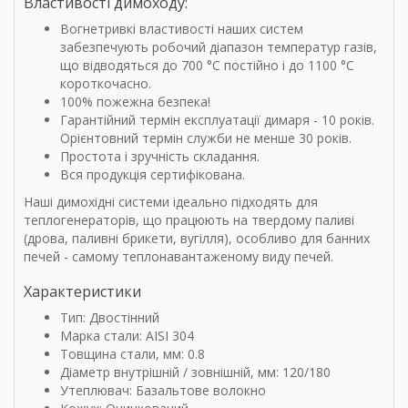
Властивості димоходу:
Вогнетривкі властивості наших систем
забезпечують робочий діапазон температур газів,
що відводяться до 700 °С постійно і до 1100 °С
короткочасно.
100% пожежна безпека!
Гарантійний термін експлуатації димаря - 10 років.
Орієнтовний термін служби не менше 30 років.
Простота і зручність складання.
Вся продукція сертифікована.
Наші димохідні системи ідеально підходять для
теплогенераторів, що працюють на твердому паливі
(дрова, паливні брикети, вугілля), особливо для банних
печей - самому теплонавантаженому виду печей.
Характеристики
Тип: Двостінний
Марка стали: AISI 304
Товщина стали, мм: 0.8
Діаметр внутрішній / зовнішній, мм: 120/180
Утеплювач: Базальтове волокно