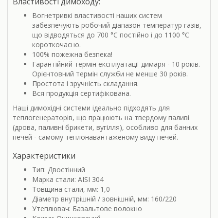
Властивості димоходу:
Вогнетривкі властивості наших систем
забезпечують робочий діапазон температур газів,
що відводяться до 700 °С постійно і до 1100 °С
короткочасно.
100% пожежна безпека!
Гарантійний термін експлуатації димаря - 10 років.
Орієнтовний термін служби не менше 30 років.
Простота і зручність складання.
Вся продукція сертифікована.
Наші димохідні системи ідеально підходять для
теплогенераторів, що працюють на твердому паливі
(дрова, паливні брикети, вугілля), особливо для банних
печей - самому теплонавантаженому виду печей.
Характеристики
Тип: Двостінний
Марка стали: AISI 304
Товщина стали, мм: 1,0
Діаметр внутрішній / зовнішній, мм: 160/220
Утеплювач: Базальтове волокно