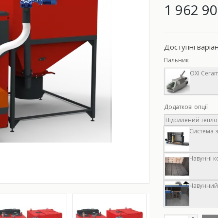
1 962 90
Доступні варіа
Пальник
OXI Ceram
Додаткові опції
Підсилений теплоо
Система з
Чавунні к
Чавунний 