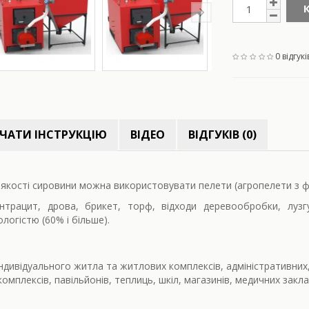
0 відгукі
ЧАТИ ІНСТРУКЦІЮ
ВІДЕО
ВІДГУКІВ (0)
 якості сировини можна використовувати пелети (агропелети з 
нтрацит, дрова, брикет, торф, відходи деревообробки, луз
огістю (60% і більше).
дивідуального житла та житлових комплексів, адміністративних
плексів, павільйонів, теплиць, шкіл, магазинів, медичних закла