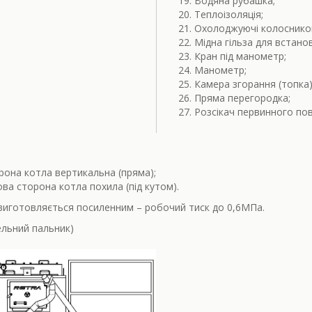
Водяна рубашка;
Теплоізоляція;
Охолоджуючі колосников
Мідна гільза для встан
Кран під манометр;
Манометр;
Камера згорання (топка)
Пряма перегородка;
Розсікач первинного пов
рона котла вертикальна (пряма);
а сторона котла похила (під кутом).
иготовляється посиленним – робочий тиск до 0,6МПа.
льний пальник)