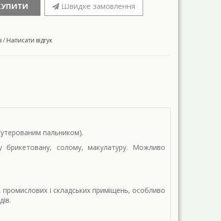
КУПИТИ
Швидке замовлення
в
/
Написати відгук
футерованим пальником).
гу брикетовану, солому, макулатуру. Можливо
, промислових і складських приміщень, особливо
дів.