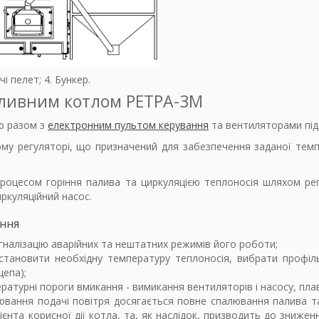
і пелет; 4. Бункер.
аливним котлом РЕТРА-3М
ю разом з
електронним пультом керування
та вентиляторами під
му регуляторі, що призначений для забезпечення заданої темп
роцесом горіння палива та циркуляцією теплоносія шляхом рег
иркуляційний насос.
ання
игналізацію аварійних та нештатних режимів його роботи;
тановити необхідну температуру теплоносія, вибрати профіл
щепа);
ратурні пороги вмикання - вимикання вентиляторів і насосу, пла
ювання подачі повітря досягається повне спалювання палива та 
єнта корисної дії котла, та, як наслідок, призводить до знижен