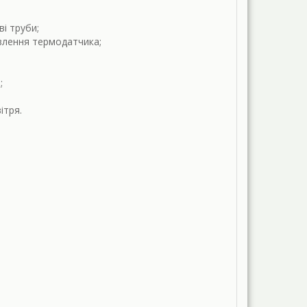
і труби;
овлення термодатчика;
;
ітря.