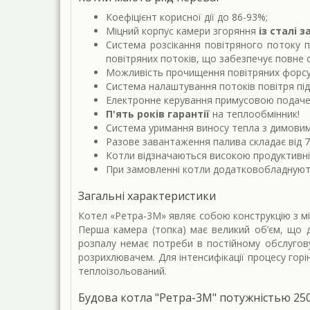
Коефіцієнт корисної дії до 86-93%;
Міцний корпус камери згоряння
із сталі 
Система розсікання повітряного потоку п
повітряних потоків, що забезпечує повне 
Можливість прочищення повітряних форсуно
Система налаштування потоків повітря під
Електронне керування примусовою подачею
П'ять років гарантії
на теплообмінник!
Система уримання виносу тепла з димовим
Разове завантаження палива складає від 7
Котли відзначаються високою продуктивніс
При замовленні котли додатковобладную
Загальні характеристики
Котел «Ретра-3М» являє собою конструкцію з м
Перша камера (топка) має великий об’єм, що 
розпалу немає потреби в постійному обслугову
розрихлювачем. Для інтенсифікації процесу гор
теплоізольований.
Будова котла "Ретра-3М" потужністью 25