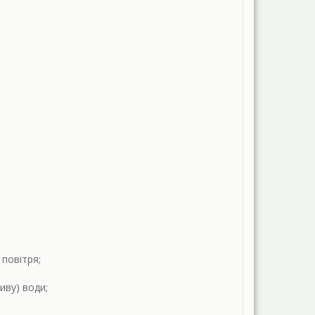
повітря;
иву) води;