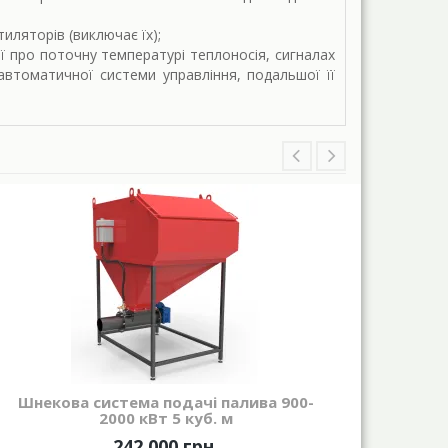
иляторів (виключає їх);
ї про поточну температурі теплоносія, сигналах
 автоматичної системи управління, подальшої її
Шнекова система подачі палива 900-
П
2000 кВт 5 куб. м
242 000 грн.