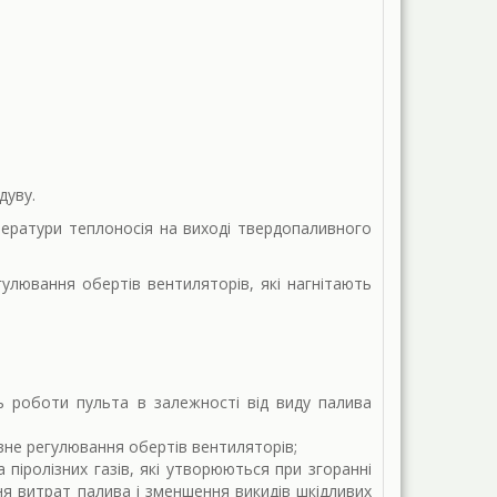
дуву.
ератури теплоносія на виході твердопаливного
улювання обертів вентиляторів, які нагнітають
ь роботи пульта в залежності від виду палива
вне регулювання обертів вентиляторів;
піролізних газів, які утворюються при згоранні
ня витрат палива і зменшення викидів шкідливих