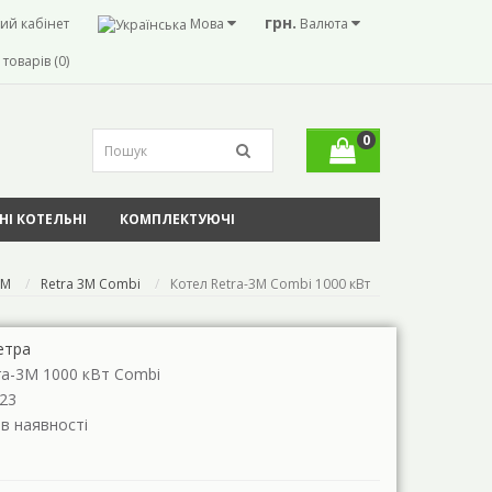
грн.
ий кабінет
Мова
Валюта
товарів (0)
0
І КОТЕЛЬНІ
КОМПЛЕКТУЮЧІ
3M
Retra 3M Combi
Котел Retra-3М Combi 1000 кВт
етра
ra-3М 1000 кВт Combi
23
 в наявності