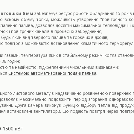
завтовшки 6 мм
забезпечує ресурс роботи обладнання 15 років і
о всьому об'єму топки, можливість утворення "повітряного ко
спалення палива, дозволяє досягти максимальної тепловіддачі і 
к і повітряних каналів в процесі їх забруднення;
 будь-який вид твердого палива та горючих відходів;
 повітря з можливістю встановлення кліматичного терморегулят
и газами, температура яких в стабільному режимі котла станов
-36 годин;
тю та надійністю, підкрепленими чисельними відзнаками;
ться
Системою автоматизованої подачі палива
.
іцного листового металу з надзвичайно розвиненою поверхнею п
дозволяє максимально подовжити період згорання одноразового
ванні. Друга камера виконує функцію відбору тепла від продук
іння встановлені вентилятори, що подають повітря через повітря
0-1500 кВт