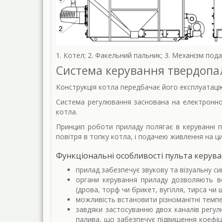
1. Котел; 2. Факельний пальник; 3. Механізм подач
Система керування твердоп
Конструкція котла передбачає його експлуатаці
Система регулювання заснована на електронно
котла.
Принцип роботи приладу полягає в керуванні п
повітря в топку котла, і подачею живлення на ц
Функціональні особливості пульта керув
прилад забезпечує звукову та візуальну с
органи керування приладу дозволяють вс
(дрова, торф чи брикет, вугілля, тирса чи 
можливість встановити різноманітні темпе
завдяки застосуванню двох каналів регул
палива, що забезпечує підвищення коефіці