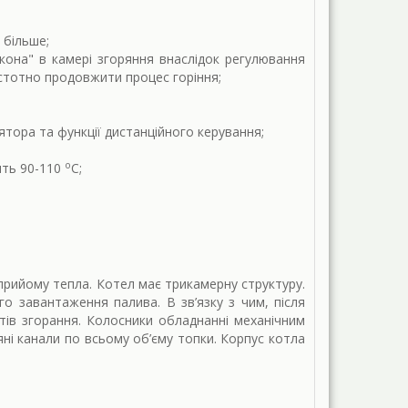
 більше;
кона" в камері згоряння внаслідок регулювання
істотно продовжити процес горіння;
ора та функції дистанційного керування;
о
ить 90-110
С;
рийому тепла. Котел має трикамерну структуру.
 завантаження палива. В зв’язку з чим, після
тів згорання. Колосники обладнанні механічним
ні канали по всьому об’єму топки. Корпус котла