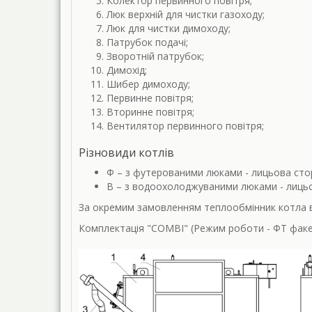
Колектор первинного повітря;
Люк верхній для чистки газоходу;
Люк для чистки димоходу;
Патрубок подачі;
Зворотній патрубок;
Димохід;
Шибер димоходу;
Первинне повітря;
Вторинне повітря;
Вентилятор первинного повітря;
Різновиди котлів
Ф – з футерованими люками - лицьова сто
В – з водоохолоджуваними люками - лицьов
За окремим замовленням теплообмінник котла в
Комплектація "COMBI" (Режим роботи - ФТ факе