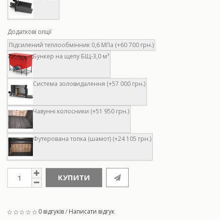
Додаткові опції
Підсилений теплообмінник 0,6 МПа (+60 700 грн.)
Бункер на щепу БЩ-3,0 м³
Система золовидалення (+57 000 грн.)
Чавунні колосники (+51 950 грн.)
Футерована топка (шамот) (+24 105 грн.)
КУПИТИ
0 відгуків
/
Написати відгук