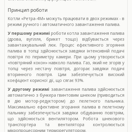
Принцип роботи
Котли «Ретра-4М» можуть працювати в двох режимах - в
режимі ручного і автоматичного завантаження палива.
У першому режимі
роботи котла завантаження палива
(дрова, вугілля, брикет тощо) відбувається через
завантажувальний люк. Процес ефективного згоряння
палива в топці здійснюється завдяки інтенсивній подачі
повітря по периметру камери. При цьому утворюється
«повітряний кокон» навколо палива. Газ, який не згорів у
топці через нестачу повітря, догорає завдяки подачі
вторинного повітря. Цим забезпечується високий
коефіцієнт корисної дії, що сягає 93%.
У другому режимі
завантаження палива здійснюється
автоматично з бункера гвинтовим шнеком (приводиться
в дію мотор-редуктором) до пелетного пальника.
Максимально ефективне згорання палива в пелетному
пальнику забезпечується завдяки обдуванню повітрям,
що здійснюється вентилятором. Робота шнекового
транспортера та вентилятора контролюється
мікропроцесорним терморегулятором.