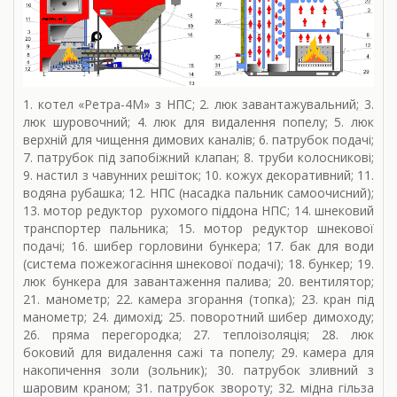
1. котел «Ретра-4М» з НПС; 2. люк завантажувальний; 3.
люк шуровочний; 4. люк для видалення попелу; 5. люк
верхній для чищення димових каналів; 6. патрубок подачі;
7. патрубок під запобіжний клапан; 8. труби колосникові;
9. настил з чавунних решіток; 10. кожух декоративний; 11.
водяна рубашка; 12. НПС (насадка пальник самоочисний);
13. мотор редуктор рухомого піддона НПС; 14. шнековий
транспортер пальника; 15. мотор редуктор шнекової
подачі; 16. шибер горловини бункера; 17. бак для води
(система пожежогасіння шнекової подачі); 18. бункер; 19.
люк бункера для завантаження палива; 20. вентилятор;
21. манометр; 22. камера згорання (топка); 23. кран під
манометр; 24. димохід; 25. поворотний шибер димоходу;
26. пряма перегородка; 27. теплоізоляція; 28. люк
боковий для видалення сажі та попелу; 29. камера для
накопичення золи (зольник); 30. патрубок зливний з
шаровим краном; 31. патрубок звороту; 32. мідна гільза