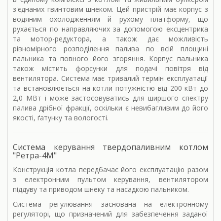
з'єднаних гвинтовим шнеком. Цей пристрій має корпус з
водяним охолодженням й рухому платформу, що
рухається по направляючих за допомогою ексцентрика
та мотор-редуктора, а також дає можливість
рівномірного розподілення палива по всій площині
пальника та повного його згоряння. Корпус пальника
також містить форсунки для подачі повітря від
вентилятора. Система має тривалий термін експлуатації
та встановлюється на котли потужністю від 200 кВт до
2,0 МВт і може застосовуватись для ширшого спектру
палива дрібної фракції, оскільки є невибагливим до його
якості, ґатунку та вологості.
Система керування твердопаливним котлом
"Ретра-4М"
Конструкція котла передбачає його експлуатацію разом
з електронним пультом керування, вентилятором
піддуву та приводом шнеку та насадкою пальником.
Система регулювання заснована на електронному
регуляторі, що призначений для забезпечення заданої