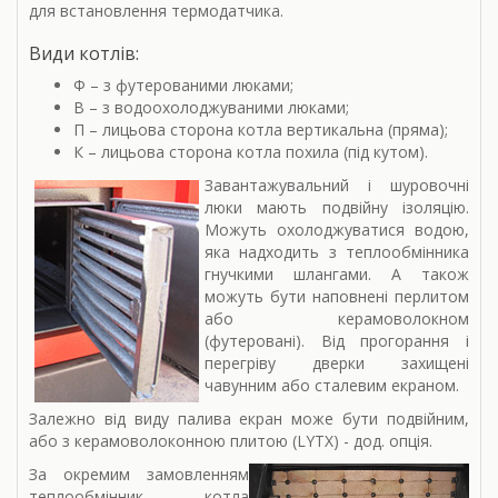
для встановлення термодатчика.
Види котлів:
Ф – з футерованими люками;
В – з водоохолоджуваними люками;
П – лицьова сторона котла вертикальна (пряма);
К – лицьова сторона котла похила (під кутом).
Завантажувальний і шуровочні
люки мають подвійну ізоляцію.
Можуть охолоджуватися водою,
яка надходить з теплообмінника
гнучкими шлангами. А також
можуть бути наповнені перлитом
або керамоволокном
(футеровані). Від прогорання і
перегріву дверки захищені
чавунним або сталевим екраном.
Залежно від виду палива екран може бути подвійним,
або з керамоволоконною плитою (LYTX) - дод. опція.
За окремим замовленням
теплообмінник котла