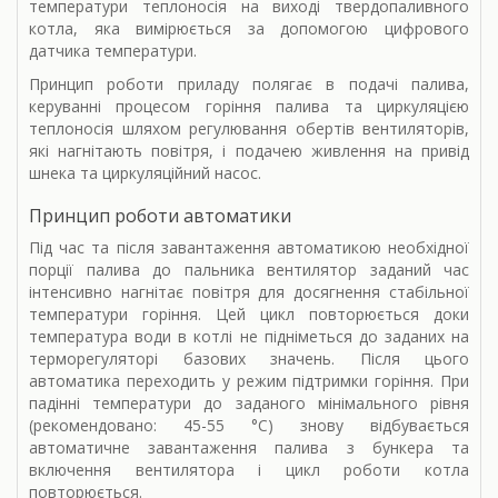
температури теплоносія на виході твердопаливного
котла, яка вимірюється за допомогою цифрового
датчика температури.
Принцип роботи приладу полягає в подачі палива,
керуванні процесом горіння палива та циркуляцією
теплоносія шляхом регулювання обертів вентиляторів,
які нагнітають повітря, і подачею живлення на привід
шнека та циркуляційний насос.
Принцип роботи автоматики
Під час та після завантаження автоматикою необхідної
порції палива до пальника вентилятор заданий час
інтенсивно нагнітає повітря для досягнення стабільної
температури горіння. Цей цикл повторюється доки
температура води в котлі не підніметься до заданих на
терморегуляторі базових значень. Після цього
автоматика переходить у режим підтримки горіння. При
падінні температури до заданого мінімального рівня
(рекомендовано: 45-55 °С) знову відбувається
автоматичне завантаження палива з бункера та
включення вентилятора і цикл роботи котла
повторюється.