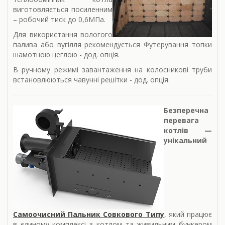
виготовляється посиленним
– робочий тиск до 0,6МПа.
Для використання вологого
палива або вугілля рекомендується Футерування топки
шамотною цеглою - дод. опція.
В ручному режимі завантаження на колосникові труби
встановлюються чавунні решітки - дод. опція.
Безперечна
перевага
котлів —
унікальний
Самоочисний Пальник Совкового Типу
, який працює
в єдиному комплексі з котлом та живильним бункером