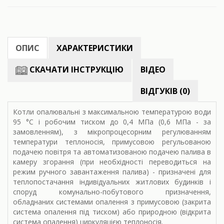
ОПИС
ХАРАКТЕРИСТИКИ
СКАЧАТИ ІНСТРУКЦІЮ
ВІДЕО
ВІДГУКІВ (0)
Котли опалювальні з максимальною температурою води
95 °С і робочим тиском до 0,4 МПа (0,6 МПа - за
замовленням), з мікропроцесорним регулюванням
температури теплоносія, примусовою регульованою
подачею повітря та автоматизованою подачею палива в
камеру згорання (при необхідності переводиться на
режим ручного завантаження палива) - призначені для
теплопостачання індивідуальних житлових будинків і
споруд комунально-побутового призначення,
обладнаних системами опалення з примусовою (закрита
система опалення під тиском) або природною (відкрита
система опалення) циркуляцією теплоносія.