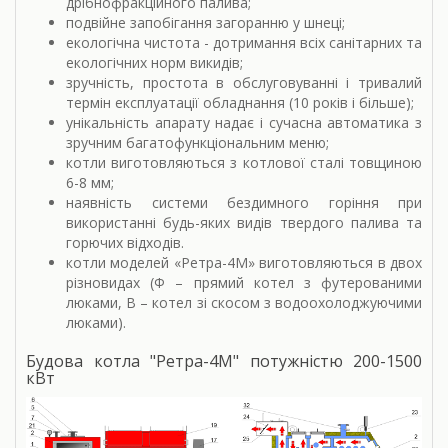
дрібнофракційного палива;
подвійне запобігання загоранню у шнеці;
екологічна чистота - дотримання всіх санітарних та
екологічних норм викидів;
зручність, простота в обслуговуванні і тривалий
термін експлуатації обладнання (10 років і більше);
унікальність апарату надає і сучасна автоматика з
зручним багатофункціональним меню;
котли виготовляються з котлової сталі товщиною
6-8 мм;
наявність системи бездимного горіння при
використанні будь-яких видів твердого палива та
горючих відходів.
котли моделей «Ретра-4М» виготовляються в двох
різновидах (Ф – прямий котел з футерованими
люками, В – котел зі скосом з водоохолоджуючими
люками).
Будова котла "Ретра-4М" потужністю 200-1500
кВт