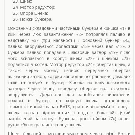
Шнек;
Мотор редуктор;
Опора шнека;
Ножки бункера.
Основними складовими частинами бункера є кришка «1» в
якій через люк завантаження «2» потрапляє паливо в
надставку «3» (при наявності) і основний бункер «4»,
паливо зворушується лопастями «13» через вал «12», з
бункера паливо попадає в шлюзовий затвор «19» після
чого зсипається в корпус шнека «22» і шнеком «23»
подається в котел. Мотор редуктор «24» обертає шнек, а
також через зірочку цепною передачею обертає
шлюзовий затвор, котрий запобігає потрапляння димових
газів та полум’я в бункер. Зірочка на валу шлюзового
затвора через цепну передачу обертає вал осьового
зворушувача. Додатково для запобігання виникнення
пожежі в бункері на корпусі шнека встановлено
термостатичний клапан BVTS, при появі полум’я в корпусі
шнека клапан відкривається і вода з бака «8» (який
закріплений на корпусі бункера кронштейном «7») через
рукав «9» потрапляє в корпус шнека.
Шнек з’єднаний з мотор-редуктором через зрізні болти