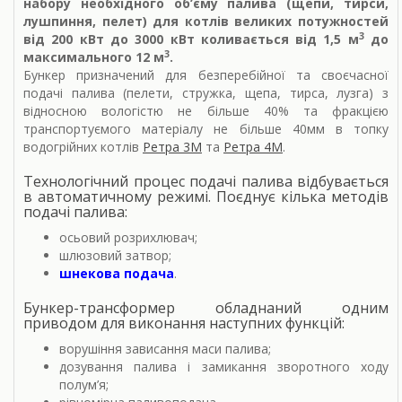
набору необхідного об’єму палива (щепи, тирси,
лушпиння, пелет) для котлів великих потужностей
3
від 200 кВт до 3000 кВт коливається від 1,5 м
до
3
максимального 12 м
.
Бункер призначений для безперебійної та своєчасної
подачі палива (пелети, стружка, щепа, тирса, лузга) з
відносною вологістю не більше 40% та фракцією
транспортуємого матеріалу не більше 40мм в топку
водогрійних котлів
Ретра 3М
та
Ретра 4М
.
Технологічний процес подачі палива відбувається
в автоматичному режимі. Поєднує кілька методів
подачі палива:
осьовий розрихлювач;
шлюзовий затвор;
шнекова подача
.
Бункер-трансформер обладнаний одним
приводом для виконання наступних функцій:
ворушіння зависання маси палива;
дозування палива і замикання зворотного ходу
полум’я;