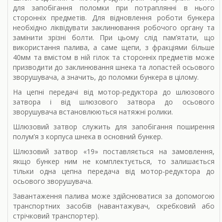
для запобігання поломки при потраплянні в нього
сторонніх предметів. Для відновлення роботи бункера
необхідно ліквідувати заклинювання робочого органу та
замінити зрізні болти. При цьому слід пам’ятати, що
використання палива, а саме щепи, з фракціями більше
40мм та вмістом в ній гілок та сторонніх предметів може
призводити до заклинювання шнека та лопастей осьового
зворушувача, а значить, до поломки бункера в цілому.
На цепні передачі від мотор-редуктора до шлюзового
затвора і від шлюзового затвора до осьового
зворушувача встановлюються натяжні ролики.
Шлюзовий затвор служить для запобігання поширення
полум’я з корпуса шнека в основний бункер.
Шлюзовий затвор «19» поставляється на замовлення,
якщо бункер ним не комплектується, то залишається
тільки одна цепна передача від мотор-редуктора до
осьового зворушувача.
Завантаження палива може здійснюватися за допомогою
транспортних засобів (навантажувач, скребковий або
стрічковий транспортер).