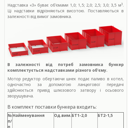
3
Надставка «3» буває об’ємами 1,0; 1,5; 2,0; 2,5; 3,0; 3,5 м
.
Ці надставки відрізняються висотою. Поставляються в
залежності від вимог замовника.
В залежності від потреб замовника бункер
комплектується надставками різного об’єму.
Мотор редуктор обертаючи шнек подає паливо в котел,
одночастно за допомогою ланцюгової передачі
здійснюється привід шлюзового затвору і осьового
зворушувача.
В комплект поставки бункера входить:
№
Найменування
Од.вим.
БТ1-2,0
БТ2-1,5
п/
п