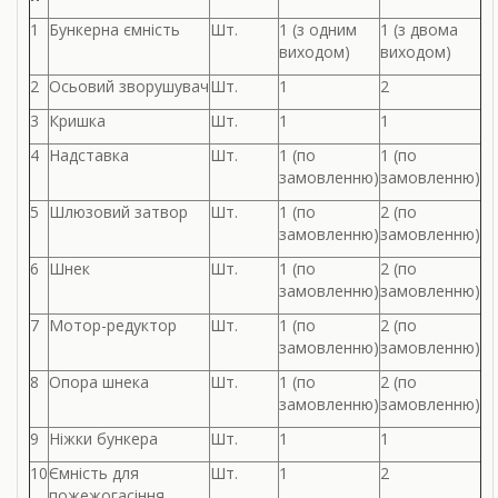
1
Бункерна ємність
Шт.
1 (з одним
1 (з двома
виходом)
виходом)
2
Осьовий
зворушувач
Шт.
1
2
3
Кришка
Шт.
1
1
4
Надставка
Шт.
1 (по
1 (по
замовленню)
замовленню)
5
Шлюзовий затвор
Шт.
1 (по
2 (по
замовленню)
замовленню)
6
Шнек
Шт.
1 (по
2 (по
замовленню)
замовленню)
7
Мотор-редуктор
Шт.
1 (по
2 (по
замовленню)
замовленню)
8
Опора шнека
Шт.
1 (по
2 (по
замовленню)
замовленню)
9
Ніжки бункера
Шт.
1
1
10
Ємність для
Шт.
1
2
пожежогасіння