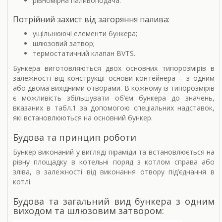
рівномірна паливоподача.
Потрійний захист від загоряння палива:
ущільнюючі елементи бункера;
шлюзовий затвор;
термостатичний клапан BVTS.
Бункера виготовляються двох основних типорозмірів в
залежності від конструкції основи контейнера – з одним
або двома вихідними отворами. В кожному із типорозмірів
є можливість збільшувати об’єм бункера до значень,
вказаних в табл.1 за допомогою спеціальних надставок,
які встановлюються на основний бункер.
Будова та принцип роботи
Бункер виконаний у вигляді піраміди та встановлюється на
рівну площадку в котельні поряд з котлом справа або
зліва, в залежності від виконання отвору під’єднання в
котлі.
Будова та загальний вид бункера з одним
виходом та шлюзовим затвором: