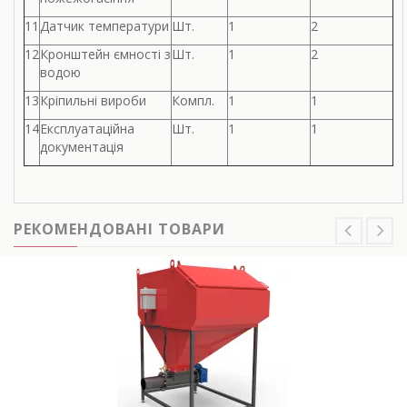
11
Датчик температури
Шт.
1
2
12
Кронштейн ємності з
Шт.
1
2
водою
13
Кріпильні вироби
Компл.
1
1
14
Експлуатаційна
Шт.
1
1
документація
РЕКОМЕНДОВАНІ ТОВАРИ