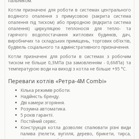
пальником.
Котли призначені для роботи в системах центрального
водяного опалення з примусовою (закрита система
опалення під тиском) або природною (відкрита система
опалення) циркуляцією теплоносія для тепло- та
гарячого водопостачання житлових будинків, дач,
виробничих та складських приміщень, торгових об’єктів,
будівель соціального та адміністративного призначення.
Котли призначені для роботи в системах з робочим
тиском не більше 0,3МПа (за замовленням - 0,6МПа) та
температурою води на виході з котла не більше +95 °С.
Переваги котлів «Ретра-4М Combi»
Кілька режимів роботи.
Надійність бренду.
Дві камери згоряння.
Розумна автоматика.
5 років гарантії.
Постійний сервіс.
Конструкція котла дозволяє спалювати різні види
палива (пелети, вугілля, дерево, брикети, тирса,