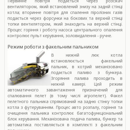
Первинне повітря подається через розсікач
вентилятором, який встановлений знизу на задній стінці
котла; вторинне повітря для спалення піролізних газів
подається через форсунки на бокових та верхній стінці
топки вентилятором, який знаходить на верхній стінці.
Процес горіння і роботу насоса центрального опалення
контролює пульт керування, золовидалення - ручне.
Режим роботи з факельним пальником
В нижній люк котла
встановлюється факельний
пальник, в котрий механізовано
подається паливо з бункера.
Згоряння палива проходить в
нижній камері. Цей режим
автоматичного завантаження призначений для
спалювання пелет (в тому числі агропелет). Факел
пелетного пальника спрямований на задню стінку топки
котла з футеруванням. Процес авто розпалу, горіння та
очищення пальника контролює багатофункціональний
блок керування. Механізована подача палива, бункер та
автоматика поставляється в комплекті з факельним