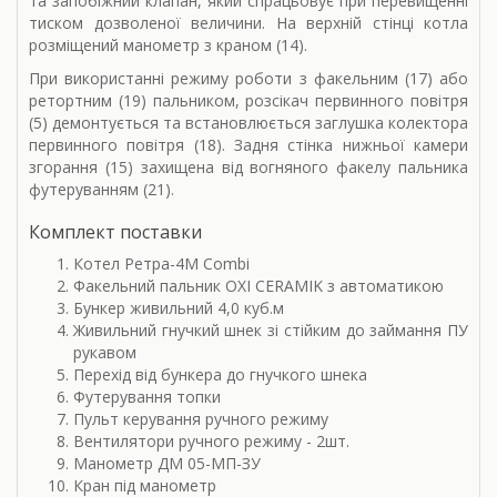
та запобіжний клапан, який спрацьовує при перевищенні
тиском дозволеної величини. На верхній стінці котла
розміщений манометр з краном (14).
При використанні режиму роботи з факельним (17) або
ретортним (19) пальником, розсікач первинного повітря
(5) демонтується та встановлюється заглушка колектора
первинного повітря (18). Задня стінка нижньої камери
згорання (15) захищена від вогняного факелу пальника
футеруванням (21).
Комплект поставки
Котел Ретра-4М Combi
Факельний пальник OXI CERAMIK з автоматикою
Бункер живильний 4,0 куб.м
Живильний гнучкий шнек зі стійким до займання ПУ
рукавом
Перехід від бункера до гнучкого шнека
Футерування топки
Пульт керування ручного режиму
Вентилятори ручного режиму - 2шт.
Манометр ДМ 05-МП-ЗУ
Кран під манометр