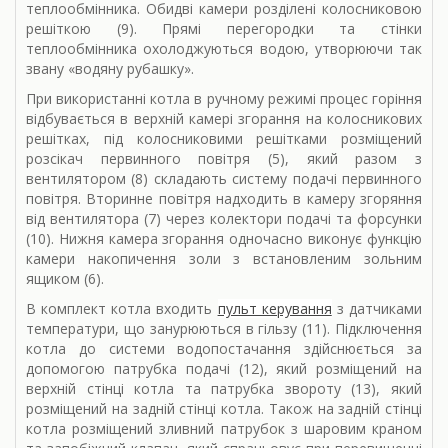
теплообмінника. Обидві камери розділені колосниковою
решіткою (9). Прямі перегородки та стінки
теплообмінника охолоджуються водою, утворюючи так
звану «водяну рубашку».
При використанні котла в ручному режимі процес горіння
відбувається в верхній камері згорання на колосникових
решітках, під колосниковими решітками розміщений
розсікач первинного повітря (5), який разом з
вентилятором (8) складають систему подачі первинного
повітря. Вторинне повітря надходить в камеру згоряння
від вентилятора (7) через колектори подачі та форсунки
(10). Нижня камера згорання одночасно виконує функцію
камери накопичення золи з встановленим зольним
ящиком (6).
В комплект котла входить
пульт керування
з датчиками
температури, що занурюються в гільзу (11). Підключення
котла до системи водопостачання здійснюється за
допомогою патрубка подачі (12), який розміщений на
верхній стінці котла та патрубка звороту (13), який
розміщений на задній стінці котла. Також на задній стінці
котла розміщений зливний патрубок з шаровим краном