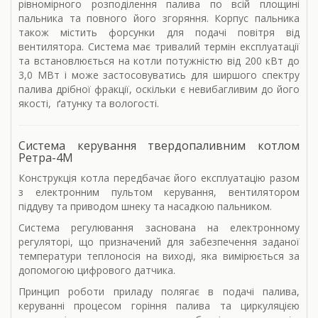
рівномірного розподілення палива по всій площині
пальника та повного його згоряння. Корпус пальника
також містить форсунки для подачі повітря від
вентилятора. Система має тривалий термін експлуатації
та встановлюється на котли потужністю від 200 кВт до
3,0 МВт і може застосовуватись для ширшого спектру
палива дрібної фракції, оскільки є невибагливим до його
якості, ґатунку та вологості.
Система керування твердопаливним котлом
Ретра-4М
Конструкція котла передбачає його експлуатацію разом
з електронним пультом керування, вентилятором
піддуву та приводом шнеку та насадкою пальником.
Система регулювання заснована на електронному
регуляторі, що призначений для забезпечення заданої
температури теплоносія на виході, яка вимірюється за
допомогою цифрового датчика.
Принцип роботи приладу полягає в подачі палива,
керуванні процесом горіння палива та циркуляцією