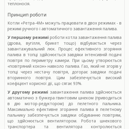
теплоносія.
Принцип роботи
Котли «Ретра-4М» можуть працювати в двох режимах - в
режимі ручного і автоматичного завантаження палива.
У першому режимі
роботи котла завантаження палива
(дрова, вугілля, брикет тощо) відбувається через
завантажувальний люк. Процес ефективного згоряння
палива в топці здійснюється завдяки інтенсивній подачі
повітря по периметру камери. При цьому утворюється
«повітряний кокон» навколо палива. Газ, який не згорів у
топці через нестачу повітря, догорає завдяки подачі
вторинного повітря. Цим забезпечується високий
коефіцієнт корисної дії, що сягає 93%.
У другому режимі
завантаження палива здійснюється
автоматично з бункера гвинтовим шнеком (приводиться
в дію мотор-редуктором) до пелетного пальника.
Максимально ефективне згорання палива в пелетному
пальнику забезпечується завдяки обдуванню повітрям,
що здійснюється вентилятором. Робота шнекового
транспортера та вентилятора контролюється