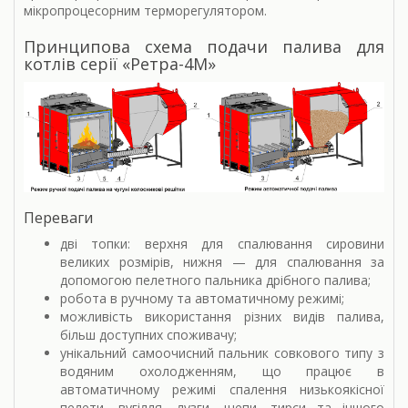
мікропроцесорним терморегулятором.
Принципова схема подачи палива для
котлів серії «Ретра-4М»
Переваги
дві топки: верхня для спалювання сировини
великих розмірів, нижня — для спалювання за
допомогою пелетного пальника дрібного палива;
робота в ручному та автоматичному режимі;
можливість використання різних видів палива,
більш доступних споживачу;
унікальний самоочисний пальник совкового типу з
водяним охолодженням, що працює в
автоматичному режимі спалення низькоякісної
пелети, вугілля, лузги, щепи, тирси та іншого