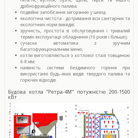
дрібнофракційного палива;
подвійне запобігання загоранню у шнеці;
екологічна чистота - дотримання всіх санітарних та
екологічних норм викидів;
зручність, простота в обслуговуванні і тривалий
термін експлуатації обладнання (10 років і більше);
сучасна автоматика з зручним
багатофункціональним меню;
котли виготовляються з котлової сталі товщиною
6-8 мм;
наявність системи бездимного горіння при
використанні будь-яких видів твердого палива та
горючих відходів.
Будова котла "Ретра-4М" потужністю 200-1500
кВт