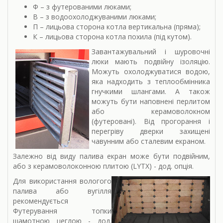
Ф – з футерованими люками;
В – з водоохолоджуваними люками;
П – лицьова сторона котла вертикальна (пряма);
К – лицьова сторона котла похила (під кутом).
Завантажувальний і шуровочні
люки мають подвійну ізоляцію.
Можуть охолоджуватися водою,
яка надходить з теплообмінника
гнучкими шлангами. А також
можуть бути наповнені перлитом
або керамоволокном
(футеровані). Від прогорання і
перегріву дверки захищені
чавунним або сталевим екраном.
Залежно від виду палива екран може бути подвійним,
або з керамоволоконною плитою (LYTX) - дод. опція.
Для використання вологого
палива або вугілля
рекомендується
Футерування топки
шамотною цеглою - дод.