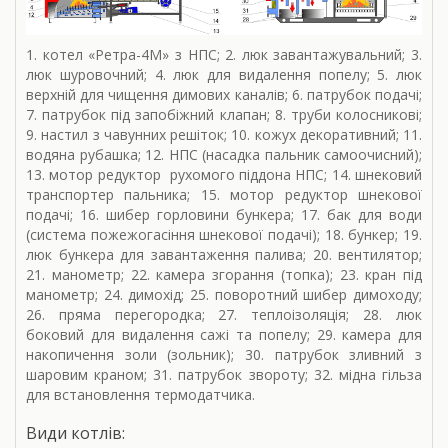
1. котел «Ретра-4М» з НПС; 2. люк завантажувальний; 3.
люк шуровочний; 4. люк для видалення попелу; 5. люк
верхній для чищення димових каналів; 6. патрубок подачі;
7. патрубок під запобіжний клапан; 8. труби колосникові;
9. настил з чавунних решіток; 10. кожух декоративний; 11.
водяна рубашка; 12. НПС (насадка пальник самоочисний);
13. мотор редуктор рухомого піддона НПС; 14. шнековий
транспортер пальника; 15. мотор редуктор шнекової
подачі; 16. шибер горловини бункера; 17. бак для води
(система пожежогасіння шнекової подачі); 18. бункер; 19.
люк бункера для завантаження палива; 20. вентилятор;
21. манометр; 22. камера згорання (топка); 23. кран під
манометр; 24. димохід; 25. поворотний шибер димоходу;
26. пряма перегородка; 27. теплоізоляція; 28. люк
боковий для видалення сажі та попелу; 29. камера для
накопичення золи (зольник); 30. патрубок зливний з
шаровим краном; 31. патрубок звороту; 32. мідна гільза
для встановлення термодатчика.
Види котлів: