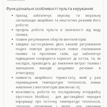
Функціональні особливості пульта керування:
прилад забезпечує звукову та візуальну
сигналізацію аварійних та нештатних режимів його
роботи;
профіль роботи пульта в залежності від виду
палива;
плавне регулювання обертів вентиляторів;
завдяки застосуванню двох каналів регулювання
подачі повітря досягається повне спалювання
палива та піролізних газів, що забезпечує
підвищення коефіцієнта корисної дії котла, та, як
наслідок, призводить до зниження витрат палива і
зменшення викидів шкідливих речовин в
атмосферу;
наявність аварійного термостату, який у разі
перевищення температури теплоносія, знімає
живлення з вентиляторів (виключає їх);
можливість роботи по послідовному інтерфейсу
(протокол ModBus) - для дистанційної передачі
інформації про поточну температурі теплоносія,
сигналах управління і аварії, для завдання