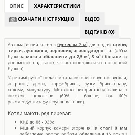
ОПИС
ХАРАКТЕРИСТИКИ
СКАЧАТИ ІНСТРУКЦІЮ
ВІДЕО
ВІДГУКІВ (0)
Автоматичний котел з
бункером 2 м³
для подачі
щепи,
тирси, лушпиння, зернових, агровідходів
і т.п. (об'єм
бункера
можна збільшити до 2,5 м³, 3 м³ і більше
за
допомогою надставок, які встановлюються на основний
бункер).
У режимі ручної подачі можна використовувати вугілля,
антрацит, дрова, торфобрикет, лузгу брикетовану,
солому, макулатуру. Можливо використання палива з
високою вологістю (60% і більше, від 40%
рекомендується футерування топки).
Котли мають ряд переваг:
ККД до 86 - 93%;
Міцний корпус камери згоряння
із сталі 8 мм
забезпечує ресурс роботи обладнання 15 років і