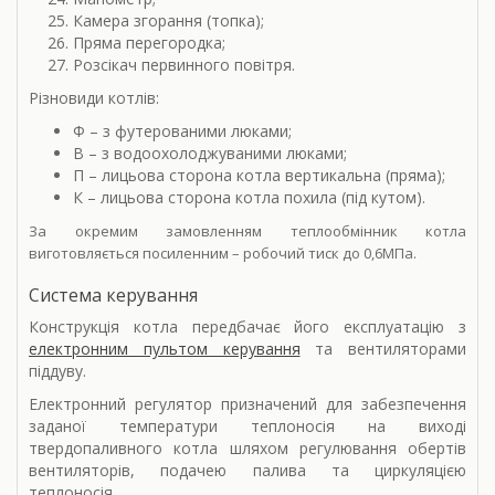
Камера згорання (топка);
Пряма перегородка;
Розсікач первинного повітря.
Різновиди котлів:
Ф – з футерованими люками;
В – з водоохолоджуваними люками;
П – лицьова сторона котла вертикальна (пряма);
К – лицьова сторона котла похила (під кутом).
За окремим замовленням теплообмінник котла
виготовляється посиленним – робочий тиск до 0,6МПа.
Система керування
Конструкція котла передбачає його експлуатацію з
електронним пультом керування
та вентиляторами
піддуву.
Електронний регулятор призначений для забезпечення
заданої температури теплоносія на виході
твердопаливного котла шляхом регулювання обертів
вентиляторів, подачею палива та циркуляцією
теплоносія.