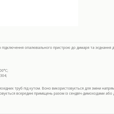
о підключення опалювального пристрою до димаря та зєднання д
00
°С;
304;
охідних труб під кутом. Воно використовується для зміни напрям
совується всередині приміщень разом із сендвіч-димоходами або 