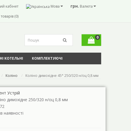
грн.
ий кабінет
Мова
Валюта
товарів (0)
0
І КОТЕЛЬНІ
КОМПЛЕКТУЮЧІ
Коліно
Коліно димохідне 45° 250/320 н/оц 0,8 мм
ент Устрій
іно димохідне 250/320 н/оц 0,8 мм
72
 в наявності