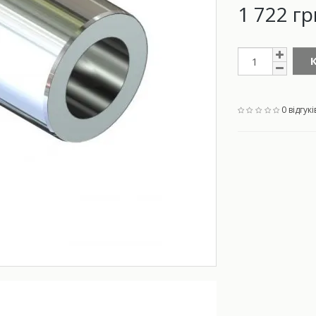
1 722 гр
0 відгукі