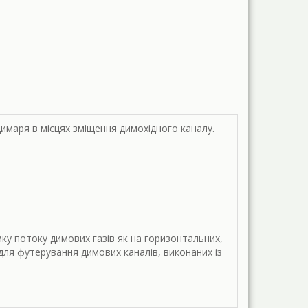
имаря в місцях зміщення димохідного каналу.
ку потоку димових газів як на горизонтальних,
для футерування димових каналів, виконаних із