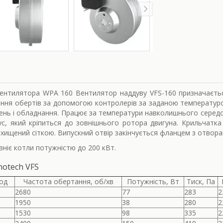
вентилятора WPA 160 Вентилятор наддуву VFS-160 призначаєть
ння обертів за допомогою контролерів за заданою температур
ень і обладнання. Працює за температури навколишнього середов
ус, який кріпиться до зовнішнього ротора двигуна. Крильчатка
ахищений сіткою. Випускний отвір закінчується фланцем з отвора
ніє котли потужністю до 200 кВт.
motech VFS
год
Частота обертання, об/хв
Потужність, Вт
Тиск, Па
2680
77
283
2
1950
38
280
2
1530
98
335
2