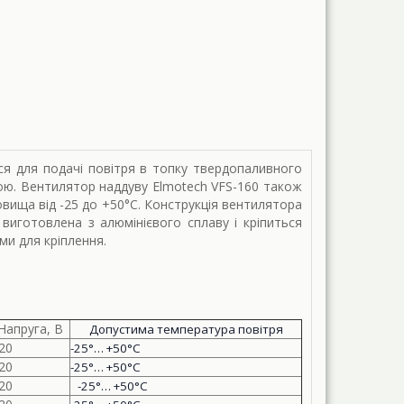
ся для подачі повітря в топку твердопаливного
ою. Вентилятор наддуву Elmotech VFS-160 також
ища від -25 до +50°С. Конструкція вентилятора
 виготовлена з алюмінієвого сплаву і кріпиться
ми для кріплення.
Напруга, В
Допустима температура повітря
20
-25°… +50°C
20
-25°
…
+50°C
20
-25°… +50°C