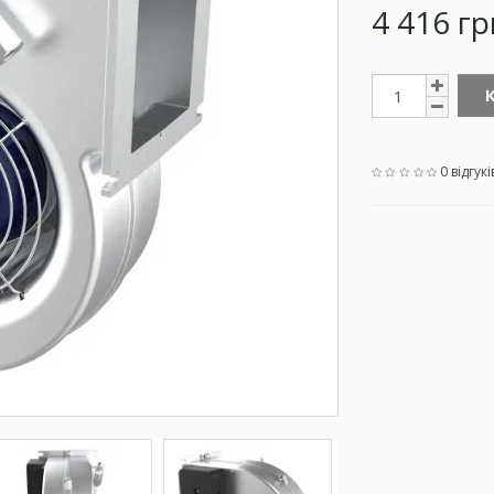
4 416 гр
0 відгукі