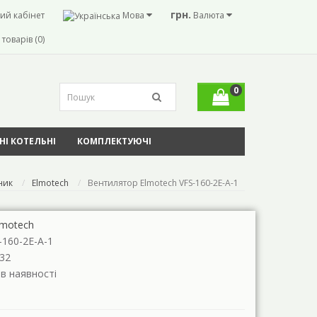
грн.
ий кабінет
Мова
Валюта
товарів (0)
0
І КОТЕЛЬНІ
КОМПЛЕКТУЮЧІ
ник
Elmotech
Вeнтилятор Elmotech VFS-160-2E-A-1
lmotech
-160-2E-A-1
32
 в наявності