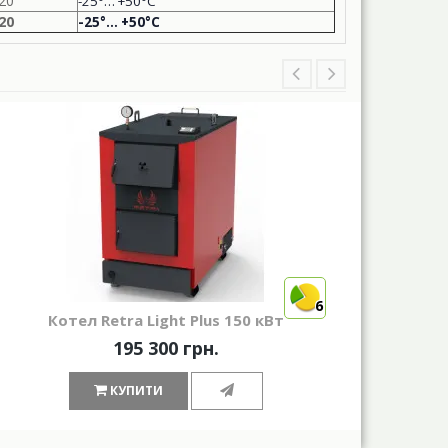
20
-25°
…
+50°C
20
-25°
…
+50°C
6
Котел Retra Light Plus 150 кВт
Щепо
195 300 грн.
КУПИТИ