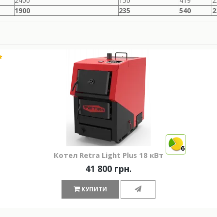
2400
150
419
2
1900
235
540
2
6
Котел Retra Light Plus 18 кВт
41 800 грн.
КУПИТИ