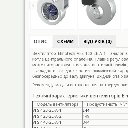
ОПИС
СХЕМИ
ВІДГУКІВ (0)
Вентилятор Elmotech VFS-160-2E-A-1 - аналог 
котла центрального опалення. Плавне регулюва
може використовуватися для вентиляції приміщ
- складається з двох частин: алюмінієвий корп
безпосередньо до валу двигуна. Вхідний отвір з
Рекомендуємо для встановлення на трердопалив
Технічні характеристики вентиляторів El
3
Модель вентилятора
Продуктивність, м
/
VFS-120-2E-A-1
244
VFS-120-2E-A-2
149
VFS-140-2E-A-1
344