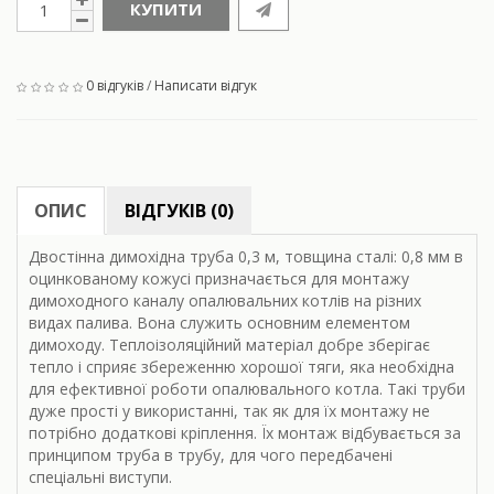
КУПИТИ
0 відгуків
/
Написати відгук
ОПИС
ВІДГУКІВ (0)
Двостінна димохідна труба 0,3 м, товщина сталі: 0,8 мм в
оцинкованому кожусі призначається для монтажу
димоходного каналу опалювальних котлів на різних
видах палива. Вона служить основним елементом
димоходу. Теплоізоляційний матеріал добре зберігає
тепло і сприяє збереженню хорошої тяги, яка необхідна
для ефективної роботи опалювального котла. Такі труби
дуже прості у використанні, так як для їх монтажу не
потрібно додаткові кріплення. Їх монтаж відбувається за
принципом труба в трубу, для чого передбачені
спеціальні виступи.