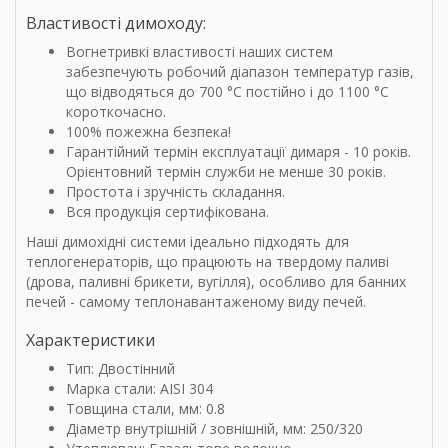
Властивості димоходу:
Вогнетривкі властивості наших систем
забезпечують робочий діапазон температур газів,
що відводяться до 700 °С постійно і до 1100 °С
короткочасно.
100% пожежна безпека!
Гарантійний термін експлуатації димаря - 10 років.
Орієнтовний термін служби не менше 30 років.
Простота і зручність складання.
Вся продукція сертифікована.
Наші димохідні системи ідеально підходять для
теплогенераторів, що працюють на твердому паливі
(дрова, паливні брикети, вугілля), особливо для банних
печей - самому теплонавантаженому виду печей.
Характеристики
Тип: Двостінний
Марка стали: AISI 304
Товщина стали, мм: 0.8
Діаметр внутрішній / зовнішній, мм: 250/320