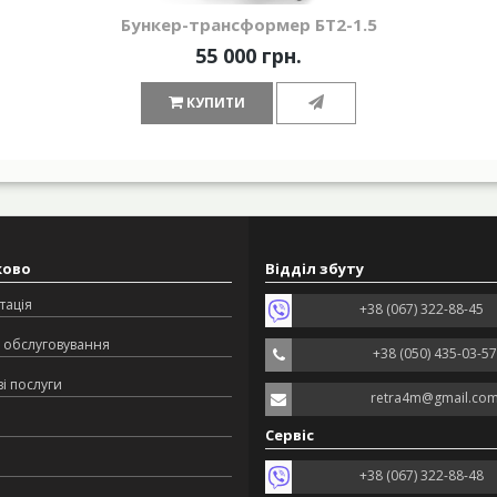
Бункер-трансформер БТ2-1.5
55 000 грн.
КУПИТИ
ково
Відділ збуту
тація
+38 (067) 322-88-45
 обслуговування
+38 (050) 435-03-57
і послуги
retra4m@gmail.co
Сервіс
+38 (067) 322-88-48