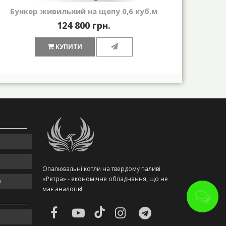
Бункер живильний на щепу 0,6 куб.м
Пор
124 800 грн.
КУПИТИ
Опалювальні котли на твердому паливі
«Ретра» - економічне обладнання, що не
m
має аналогів!