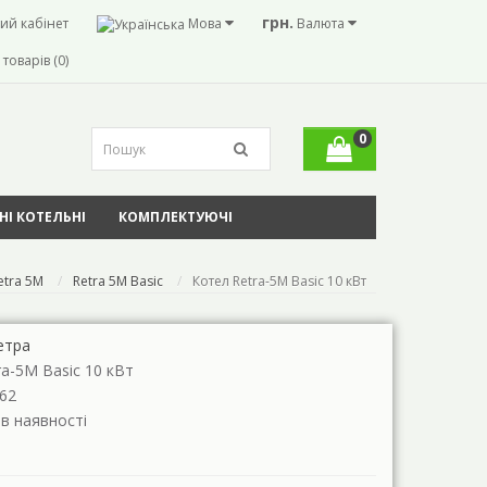
грн.
ий кабінет
Мова
Валюта
товарів (0)
0
І КОТЕЛЬНІ
КОМПЛЕКТУЮЧІ
etra 5M
Retra 5M Basic
Котел Retra-5М Basic 10 кВт
етра
ra-5М Basic 10 кВт
62
 в наявності