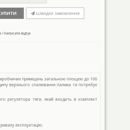
КУПИТИ
Швидке замовлення
в
/
Написати відгук
а виробничих приміщень загальною площею до 100
нципу верхнього спалювання палива та потребує
ого регулятора тяги, який входить в комплект
тривалу експлуатацію;