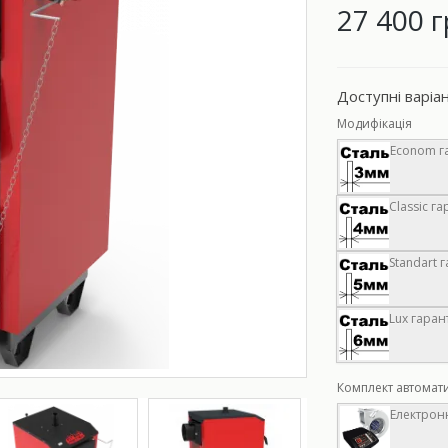
27 400 г
Доступні варіа
Модифікація
Econom га
Classic га
Standart г
Lux гарант
Комплект автомат
Електронн