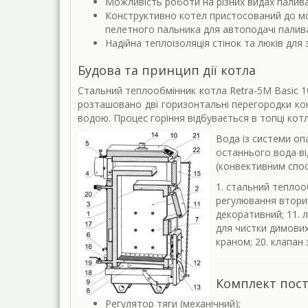
Можливість роботи на різних видах палива
Конструктивно котел пристосований до мо
пелетного пальника для автоподачі палива
Надійна теплоізоляція стінок та люків для
Будова та принцип дії котла
Стальний теплообмінник котла Retra-5M Basic 10 
розташовано дві горизонтальні перегородки ко
водою. Процес горіння відбувається в топці ко
Вода із системи оп
останнього вода ві
(конвективним спос
1. стальний теплооб
регулювання вторин
декоративний; 11. л
для чистки димових 
краном; 20. клапан 
Комплект пос
Регулятор тяги (механічний);