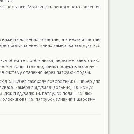
икетах;
ект поставки. Можливість легкого встановлення
нижній частині його частині, а в верхній частині
 перегородки конвективних камер охолоджуються
есь обєм теплообмінника, через металеві стінки
ом в топці) і газоподібних продуктів згоряння
 в систему опалення через патрубок подачі.
охід; 5. шибер газоходу поворотний; 6. шибер для
ва; 9. камера піддувала (зольник); 10. кожух
. люк піддувала; 14. патрубок подачі; 15. люк
ка колосникова; 19. патрубок зливний з шаровим