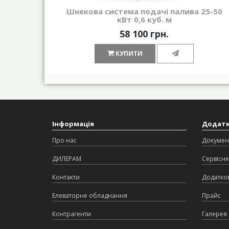
Шнекова система подачі палива 25-50
кВт 0,6 куб. м
58 100 грн.
КУПИТИ
Інформація
Додат
Про нас
Докумен
ДИЛЕРАМ
Сервісне
Контакти
Додатков
Елеваторне обладнання
Прайс
Контрагенти
Галерея