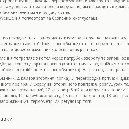
: дровах, вугіллі, відходах деревообробки, брикетах та торфобр
нтажу вентилятора та блока керування, які не входять в компл
 без внесення змін в будову котла;
 зменшення тепловтрат та безпечної експлуатації.
кВт складається із двох частин: камера згоряння знаходиться в 
нвективних камер. Стінки теплообмінника та та горизонтальні
тла на водоохолоджуваних колосникових решітках.
алення потрапляє в котел черех патрубок звороту та заповнює в
дбирає теплоту горіння палива (контактним та радіаційним способ
обом в верхній частині теплообмінника). Нагріта вода потрапляє
мінник; 2. камера згоряння (топка); 3. перегородка пряма; 4. дим
ного повітря; 7. форсунки вторинного повітря; 8. розпушувач пали
юк завантажувальний; 12. люк вигрібний для видалення попелу; 13
каналів; 16. патрубок звороту; 17. шар теплоізоляції; 18. решіт
запобіжний; 21. термометр; 22. регулятор тяги.
тавки