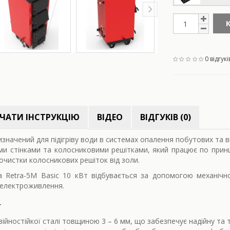
0 відгукі
ЧАТИ ІНСТРУКЦІЮ
ВІДЕО
ВІДГУКІВ (0)
изначений для підігріву води в системах опалення побутових т
ими стінками та колосниковими решітками, який працює по при
чистки колосникових решіток від золи.
 Retra-5M Basic 10 кВт відбувається за допомогою механічн
 електроживлення.
т
озійностійкої сталі товщиною 3 – 6 мм, що забезпечує надійну та 