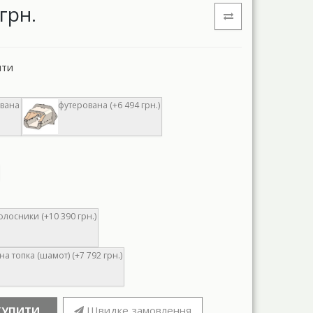
грн.
нти
вана
футерована (+6 494 грн.)
олосники (+10 390 грн.)
а топка (шамот) (+7 792 грн.)
КУПИТИ
Швидке замовлення