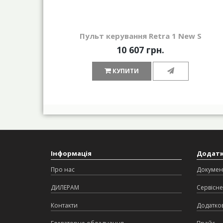
Пульт керування Retra 1 New S
10 607 грн.
КУПИТИ
Інформація
Додат
Про нас
Докумен
ДИЛЕРАМ
Сервісне
Контакти
Додатков