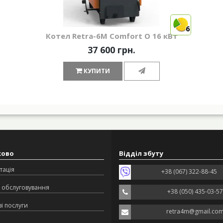
6
Котел Retra-6M Comfort O 16 кВт
37 600 грн.
КУПИТИ
ково
Відділ збуту
тація
+38 (067) 322-88-45
 обслуговування
+38 (050) 435-03-57
і послуги
retra4m@gmail.co