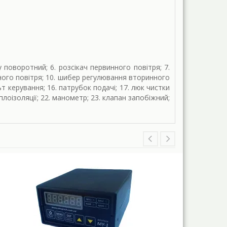
у поворотний; 6. розсікач первинного повітря; 7.
ного повітря; 10. шибер регулювання вторинного
т керування; 16. патрубок подачі; 17. люк чистки
лоізоляції; 22. манометр; 23. клапан запобіжний;