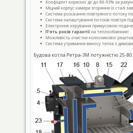
Коефіцієнт корисної дії до 86-93% за раху
Міцний корпус камери згоряння із сталі за
Система розсікання повітряного потоку по
Система налаштування потоків повітря під
Електронне керування примусовою подачею
П'ять років гарантії
на теплообмінник!
Можливість очистки колосникової решітки 
Система утримання виносу тепла з димови
Будова котла Ретра-3М потужністю 25-80