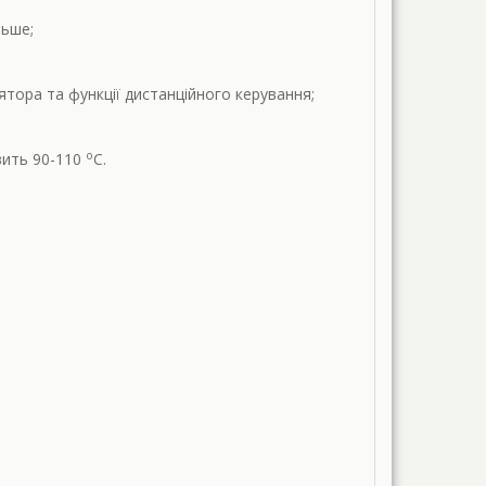
льше;
ора та функції дистанційного керування;
о
вить 90-110
С.