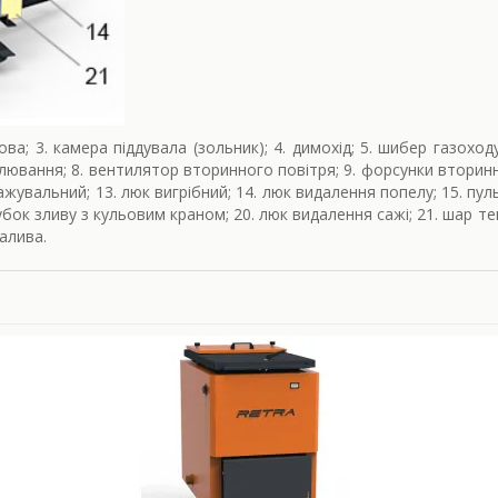
ова; 3. камера піддувала (зольник); 4. димохід; 5. шибер газоход
ювання; 8. вентилятор вторинного повітря; 9. форсунки вторин
ажувальний; 13. люк вигрібний; 14. люк видалення попелу; 15. пуль
убок зливу з кульовим краном; 20. люк видалення сажі; 21. шар теп
алива.