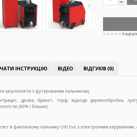
0 відгукі
ЧАТИ ІНСТРУКЦІЮ
ВІДЕО
ВІДГУКІВ (0)
ти (агропелети з футерованим пальником).
нтрацит, дрова, брикет, торф, відходи деревообробки, луз
огістю (60% і більше).
ет в факельному пальнику OXI Evo з електронним керуванням, ф