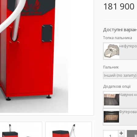
181 900 
Доступні варіа
Топка пальника
нефутеро
Пальник
Інший (по запиту)
Додаткові опції
Чавунні к
Футерован