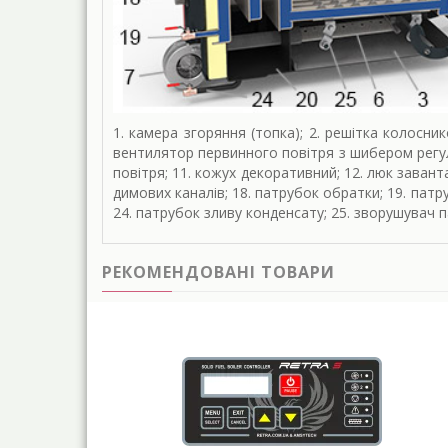
1. камера згоряння (топка); 2. решітка колосник
вентилятор первинного повітря з шибером регул
повітря; 11. кожух декоративний; 12. люк завант
димових каналів; 18. патрубок обратки; 19. патр
24. патрубок зливу конденсату; 25. зворушувач п
РЕКОМЕНДОВАНІ ТОВАРИ