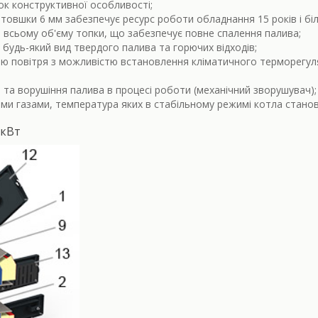
нок конструктивної особливості;
втовшки 6 мм забезпечує ресурс роботи обладнання 15 років і бі
 всьому об'єму топки, що забезпечує повне спалення палива;
 будь-який вид твердого палива та горючих відходів;
 повітря з можливістю встановлення кліматичного терморегулят
та ворушіння палива в процесі роботи (механічний зворушувач);
ми газами, температура яких в стабільному режимі котла стано
 кВт