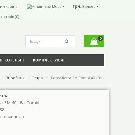
грн.
ий кабінет
Мова
Валюта
товарів (0)
0
І КОТЕЛЬНІ
КОМПЛЕКТУЮЧІ
Виробник
Ретра
Котел Retra-3М Combi 40 кВт
етра
ra-3М 40 кВт Combi
88
 в наявності