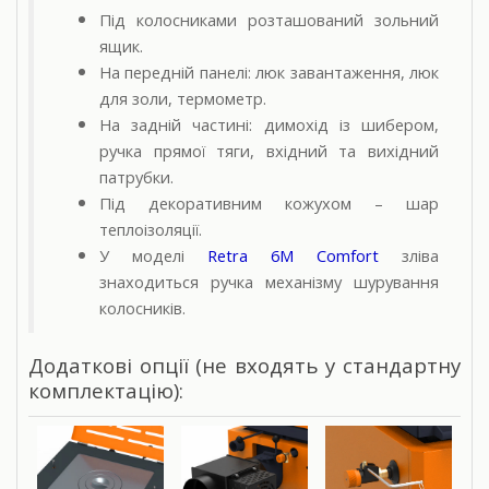
Під колосниками розташований зольний
ящик.
На передній панелі: люк завантаження, люк
для золи, термометр.
На задній частині: димохід із шибером,
ручка прямої тяги, вхідний та вихідний
патрубки.
Під декоративним кожухом – шар
теплоізоляції.
У моделі
Retra 6M Comfort
зліва
знаходиться ручка механізму шурування
колосників.
Додаткові опції (не входять у стандартну
комплектацію):