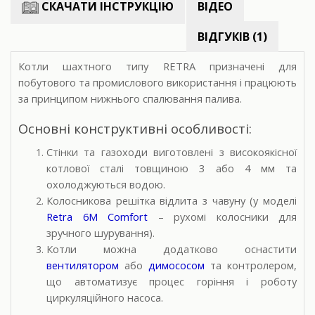
СКАЧАТИ ІНСТРУКЦІЮ
ВІДЕО
ВІДГУКІВ (1)
Котли шахтного типу RETRA призначені для
побутового та промислового використання і працюють
за принципом нижнього спалювання палива.
Основні конструктивні особливості:
Стінки та газоходи виготовлені з високоякісної
котлової сталі товщиною 3 або 4 мм
та
охолоджуються водою.
Колосникова решітка відлита з чавуну (у моделі
Retra 6M Comfort
– рухомі колосники для
зручного шурування).
Котли можна додатково оснастити
вентилятором
або
димососом
та контролером,
що автоматизує процес горіння і роботу
циркуляційного насоса.