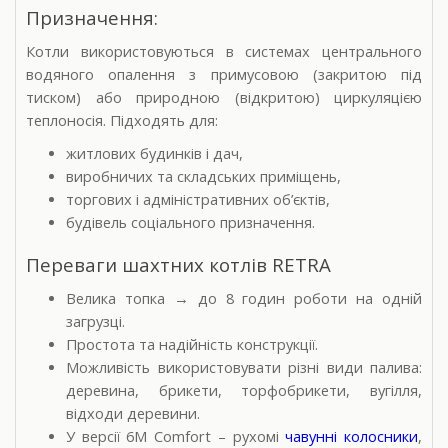
Призначення:
Котли використовуються в системах центрального
водяного опалення з примусовою (закритою під
тиском) або природною (відкритою) циркуляцією
теплоносія. Підходять для:
житлових будинків і дач,
виробничих та складських приміщень,
торгових і адміністративних об’єктів,
будівель соціального призначення.
Переваги шахтних котлів RETRA
Велика топка
до 8 годин роботи на одній
→
загрузці.
Простота та надійність конструкції.
Можливість використовувати різні види палива:
деревина, брикети, торфобрикети, вугілля,
відходи деревини.
У версії 6M Comfort – рухомі
чавунні колосники
,