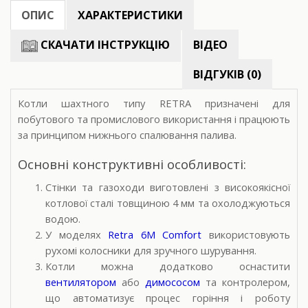
ОПИС
ХАРАКТЕРИСТИКИ
СКАЧАТИ ІНСТРУКЦІЮ
ВІДЕО
ВІДГУКІВ (0)
Котли шахтного типу RETRA призначені для
побутового та промислового використання і працюють
за принципом нижнього спалювання палива.
Основні конструктивні особливості:
Стінки та газоходи виготовлені з високоякісної
котлової сталі товщиною 4 мм
та охолоджуються
водою.
У моделях
Retra 6M Comfort
використовують
рухомі колосники для зручного шурування.
Котли можна додатково оснастити
вентилятором
або
димососом
та контролером,
що автоматизує процес горіння і роботу