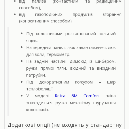
від палива (контактним та радіаційним
способом),
від газоподібних продуктів згорання
(конвективним способом).
Під колосниками розташований зольний
ящик.
На передній панелі: люк завантаження, люк
для золи, термометр.
На задній частині: димохід із шибером,
ручка прямої тяги, вхідний та вихідний
патрубки.
Під декоративним кожухом – шар
теплоізоляції.
У моделі
Retra 6M Comfort
зліва
знаходиться ручка механізму шурування
колосників.
Додаткові опції (не входять у стандартну