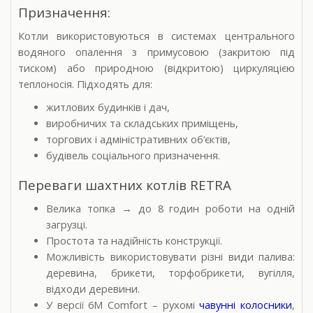
Призначення:
Котли використовуються в системах центрального
водяного опалення з примусовою (закритою під
тиском) або природною (відкритою) циркуляцією
теплоносія. Підходять для:
житлових будинків і дач,
виробничих та складських приміщень,
торгових і адміністративних об’єктів,
будівель соціального призначення.
Переваги шахтних котлів RETRA
Велика топка
до 8 годин роботи на одній
→
загрузці.
Простота та надійність конструкції.
Можливість використовувати різні види палива:
деревина, брикети, торфобрикети, вугілля,
відходи деревини.
У версії 6M Comfort – рухомі
чавунні колосники
,