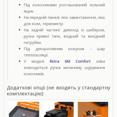
Під колосниками розташований зольний
ящик.
На передній панелі: люк завантаження, люк
для золи, термометр.
На задній частині: димохід із шибером,
ручка прямої тяги, вхідний та вихідний
патрубки.
Під декоративним кожухом – шар
теплоізоляції.
У моделі
Retra 6M Comfort
зліва
знаходиться ручка механізму шурування
колосників.
Додаткові опції (не входять у стандартну
комплектацію):