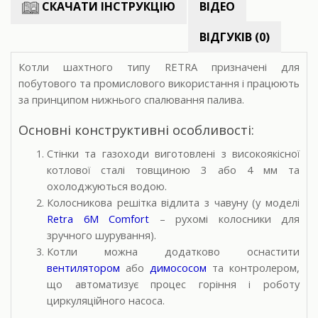
СКАЧАТИ ІНСТРУКЦІЮ
ВІДЕО
ВІДГУКІВ (0)
Котли шахтного типу RETRA призначені для
побутового та промислового використання і працюють
за принципом нижнього спалювання палива.
Основні конструктивні особливості:
Стінки та газоходи виготовлені з високоякісної
котлової сталі товщиною 3 або 4 мм
та
охолоджуються водою.
Колосникова решітка відлита з чавуну (у моделі
Retra 6M Comfort
– рухомі колосники для
зручного шурування).
Котли можна додатково оснастити
вентилятором
або
димососом
та контролером,
що автоматизує процес горіння і роботу
циркуляційного насоса.