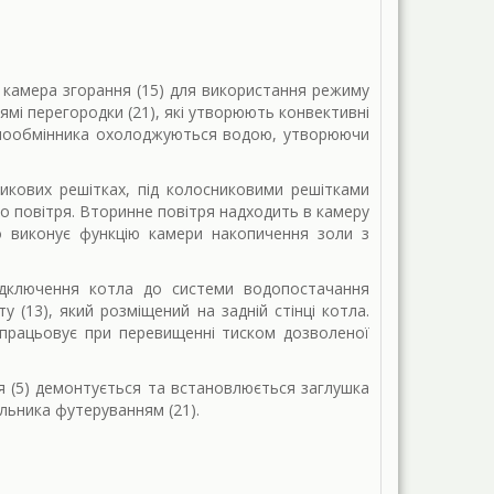
 камера згорання (15) для використання режиму
ямі перегородки (21), які утворюють конвективні
теплообмінника охолоджуються водою, утворюючи
никових решітках, під колосниковими решітками
го повітря. Вторинне повітря надходить в камеру
о виконує функцію камери накопичення золи з
ідключення котла до системи водопостачання
 (13), який розміщений на задній стінці котла.
спрацьовує при перевищенні тиском дозволеної
я (5) демонтується та встановлюється заглушка
альника футеруванням (21).