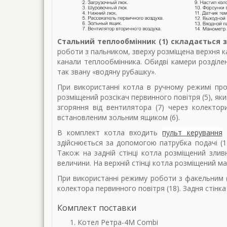
Стальний теплообмінник (1) складається з
роботи з пальником, зверху розміщена верхня ка
канали теплообмінника. Обидві камери розділе
так звану «водяну рубашку».
При використанні котла в ручному режимі проц
розміщений розсікач первинного повітря (5), як
згоряння від вентилятора (7) через колекто
встановленим зольним ящиком (6).
В комплект котла входить
пульт керування
з
здійснюється за допомогою патрубка подачі (12
Також на задній стінці котла розміщений зли
величини. На верхній стінці котла розміщений ма
При використанні режиму роботи з факельним (
колектора первинного повітря (18). Задня стінк
Комплект поставки
Котел Ретра-4М Combi