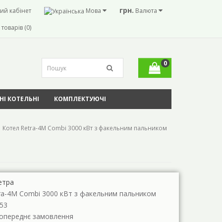
грн.
ий кабінет
Мова
Валюта
товарів (0)
0
І КОТЕЛЬНІ
КОМПЛЕКТУЮЧІ
Котел Retra-4М Combi 3000 кВт з факельним пальником
етра
ra-4М Combi 3000 кВт з факельним пальником
53
Попереднє замовлення