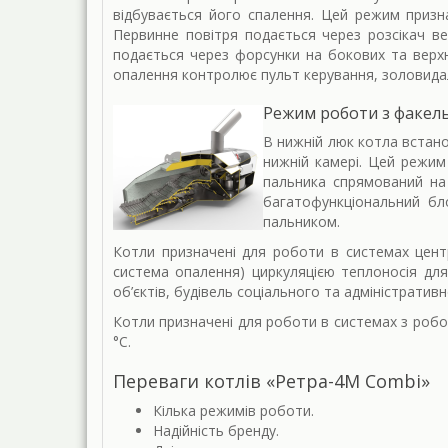
відбувається його спалення. Цей режим призна
Первинне повітря подається через розсікач ве
подається через форсунки на бокових та верхні
опалення контролює пульт керування, золовидал
Режим роботи з факел
В нижній люк котла встан
нижній камері. Цей режим
пальника спрямований на
багатофункціональний бл
пальником.
Котли призначені для роботи в системах цент
система опалення) циркуляцією теплоносія для
об’єктів, будівель соціального та адміністратив
Котли призначені для роботи в системах з робо
°С.
Переваги котлів «Ретра-4М Combi»
Кілька режимів роботи.
Надійність бренду.