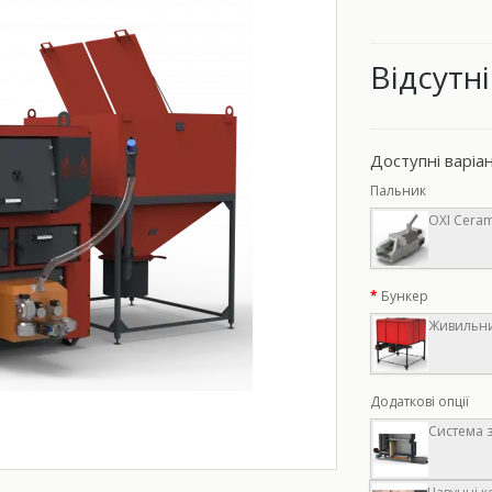
Відсутні
Доступні варіа
Пальник
OXI Ceram
Бункер
Живильний
Додаткові опції
Система з