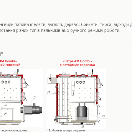
і види палива (пелети, вугілля, дерево, брикети, тирса, відходи 
истання різних типів пальників або ручного режиму роботи.
i"