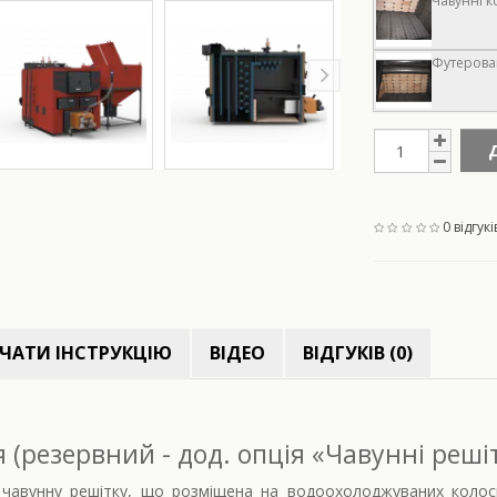
Чавунні к
Футерован
0 відгукі
ЧАТИ ІНСТРУКЦІЮ
ВІДЕО
ВІДГУКІВ (0)
(резервний - дод. опція «Чавунні реші
чавунну решітку, що розміщена на водоохолоджуваних колосн