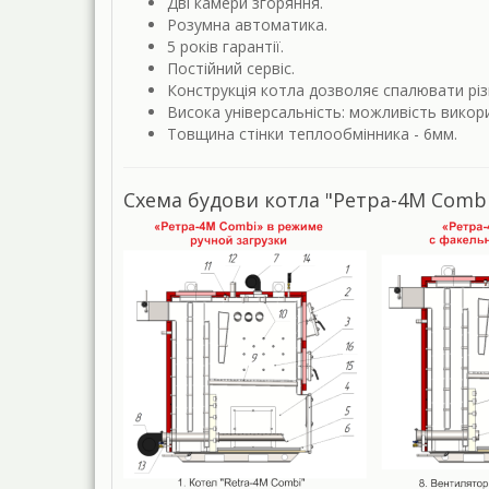
Дві камери згоряння.
Розумна автоматика.
5 років гарантії.
Постійний сервіс.
Конструкція котла дозволяє спалювати різн
Висока універсальність: можливість викор
Товщина стінки теплообмінника - 6мм.
Схема будови котла "Ретра-4М Comb