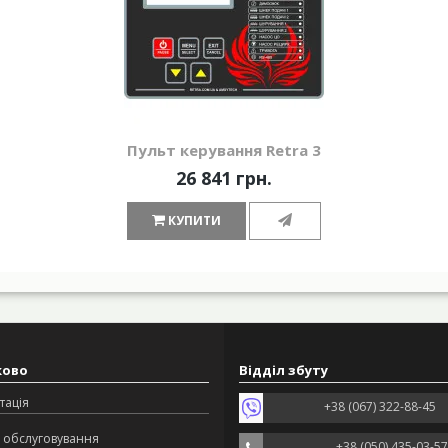
Пульт керування Retra 3
26 841 грн.
КУПИТИ
ково
Відділ збуту
тація
+38 (067) 322-88-45
 обслуговування
+38 (050) 435-03-57