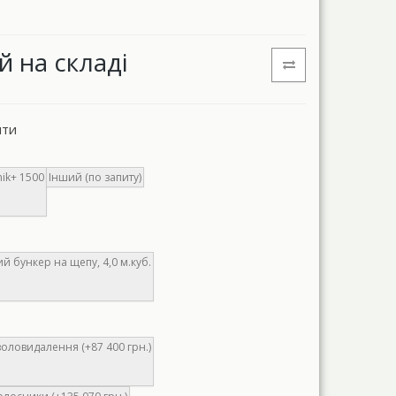
й на складі
нти
ik+ 1500
Інший (по запиту)
 бункер на щепу, 4,0 м.куб.
оловидалення (+87 400 грн.)