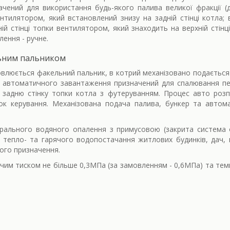
чений для використання будь-якого палива великої фракції (д
нтилятором, який встановлений знизу на задній стінці котла; в
й стінці топки вентилятором, який знаходить на верхній стінц
ення - ручне.
ьним пальником
овлюється факельний пальник, в котрий механізовано подається 
 автоматичного завантаження призначений для спалювання пел
 задню стінку топки котла з футеруванням. Процес авто розп
ок керування. Механізована подача палива, бункер та автом
рального водяного опалення з примусовою (закрита система 
 тепло- та гарячого водопостачання житлових будинків, дач,
ного призначення.
чим тиском не більше 0,3МПа (за замовленням - 0,6МПа) та тем