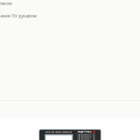
атикою
мання ПУ рукавом