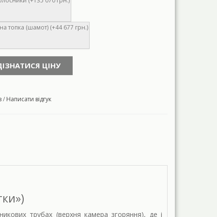
олосники (+135 070 грн.)
а топка (шамот) (+44 677 грн.)
ДІЗНАТИСЯ ЦІНУ
в
/
Написати відгук
тки»)
икових трубах (верхня камера згоряння), де і