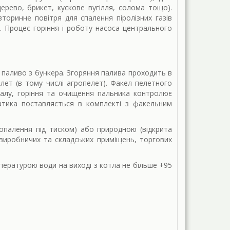
ерево, брикет, кускове вугілля, солома тощо).
торинне повітря для спалення піролізних газів
і. Процес горіння і роботу насоса центрального
паливо з бункера. Згоряння палива проходить в
ет (в тому числі агропелет). Факел пелетного
алу, горіння та очищення пальника контролює
атика поставляється в комплекті з факельним
опалення під тиском) або природною (відкрита
 виробничих та складських приміщень, торгових
пературою води на виході з котла не більше +95