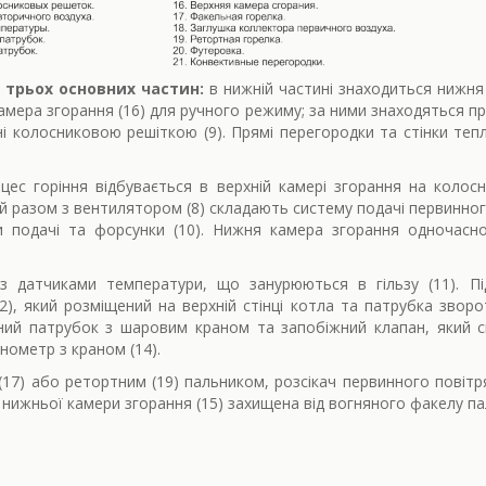
 трьох основних частин:
в нижній частині знаходиться нижня
мера згорання (16) для ручного режиму; за ними знаходяться пр
ні колосниковою решіткою (9). Прямі перегородки та стінки 
ес горіння відбувається в верхній камері згорання на колос
ий разом з вентилятором (8) складають систему подачі первинно
ри подачі та форсунки (10). Нижня камера згорання одночасн
 датчиками температури, що занурюються в гільзу (11). П
), який розміщений на верхній стінці котла та патрубка звороту
вний патрубок з шаровим краном та запобіжний клапан, який 
нометр з краном (14).
17) або ретортним (19) пальником, розсікач первинного повітр
а нижньої камери згорання (15) захищена від вогняного факелу п