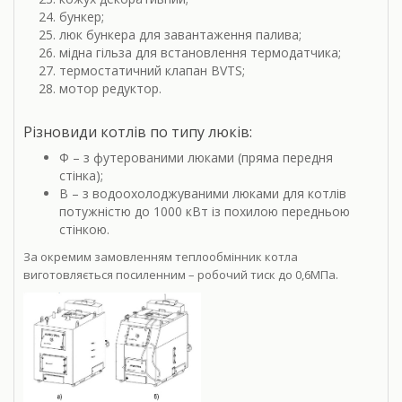
бункер;
люк бункера для завантаження палива;
мідна гільза для встановлення термодатчика;
термостатичний клапан BVTS;
мотор редуктор.
Різновиди котлів по типу люків:
Ф – з футерованими люками (пряма передня
стінка);
В – з водоохолоджуваними люками для котлів
потужністю до 1000 кВт із похилою передньою
стінкою.
За окремим замовленням теплообмінник котла
виготовляється посиленним – робочий тиск до 0,6МПа.