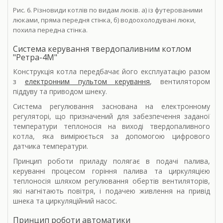
Рис. 6. Різновиди котлів по видам люків. а) із футерованими
люками, пряма передня стінка, б) водоохолодувані люки,
похила передна стінка.
Система керування твердопаливним котлом
"Ретра-4М"
Конструкція котла передбачає його експлуатацію разом
з
електронним пультом керування
, вентилятором
піддуву та приводом шнеку.
Система регулювання заснована на електронному
регуляторі, що призначений для забезпечення заданої
температури теплоносія на виході твердопаливного
котла, яка вимірюється за допомогою цифрового
датчика температури.
Принцип роботи приладу полягає в подачі палива,
керуванні процесом горіння палива та циркуляцією
теплоносія шляхом регулювання обертів вентиляторів,
які нагнітають повітря, і подачею живлення на привід
шнека та циркуляційний насос.
Принцип роботи автоматики