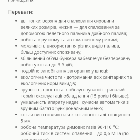
Переваги:
дві топки: верхня для спалювання сировини
великих розмірів, нижня — для спалювання за
допомогою пелетного пальника дрібного палива;
робота в ручному та автоматичному режимі;
можливість використання різних видів палива,
більш доступних споживачу;
збільшений об'єм бункера забезпечує безперервну
роботу котла до 3-5 діб;
подвійне запобігання загоранню у шнеці;
екологічна чистота - дотримання всіх санітарних та
екологічних норм викидів;
зручність, простота в обслуговуванні і тривалий
термін експлуатації обладнання (15 років і більше);
унікальність апарату надає і сучасна автоматика з
зручним багатофункціональним меню;
котли виготовляються з котлової сталі товщиною
5 мм;
о
робоча температура димових газів 90-110
С;
робочий тиск в системі опалення – до 0,6 МПа (по
замовленню);