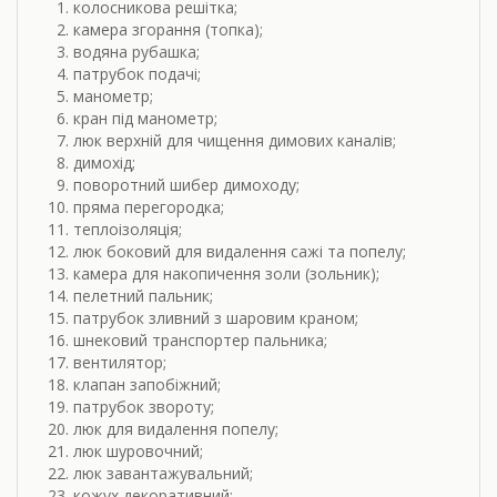
колосникова решітка;
камера згорання (топка);
водяна рубашка;
патрубок подачі;
манометр;
кран під манометр;
люк верхній для чищення димових каналів;
димохід;
поворотний шибер димоходу;
пряма перегородка;
теплоізоляція;
люк боковий для видалення сажі та попелу;
камера для накопичення золи (зольник);
пелетний пальник;
патрубок зливний з шаровим краном;
шнековий транспортер пальника;
вентилятор;
клапан запобіжний;
патрубок звороту;
люк для видалення попелу;
люк шуровочний;
люк завантажувальний;
кожух декоративний;