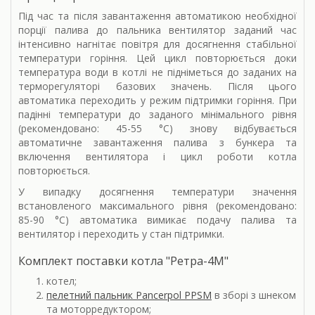
Під час та після завантаження автоматикою необхідної
порції палива до пальника вентилятор заданий час
інтенсивно нагнітає повітря для досягнення стабільної
температури горіння. Цей цикл повторюється доки
температура води в котлі не підніметься до заданих на
терморегуляторі базових значень. Після цього
автоматика переходить у режим підтримки горіння. При
падінні температури до заданого мінімального рівня
(рекомендовано: 45-55 °С) знову відбувається
автоматичне завантаження палива з бункера та
включення вентилятора і цикл роботи котла
повторюється.
У випадку досягнення температури значення
встановленого максимального рівня (рекомендовано:
85-90 °С) автоматика вимикає подачу палива та
вентилятор і переходить у стан підтримки.
Комплект поставки котла "Ретра-4М"
котел;
пелетний пальник Pancerpol PPSM
в зборі з шнеком
та моторредуктором;