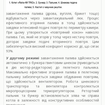
завантаження палива (дрова, вугілля, брикет тощо)
відбувається через завантажувальний люк. Процес
ефективного згоряння палива в топці здійснюється
завдяки інтенсивній подачі повітря по периметру камери.
При цьому утворюється «повітряний кокон» навколо
палива. Газ, який не згорів у топці через нестачу повітря,
догорає завдяки подачі вторинного повітря. Цим
забезпечується високий коефіцієнт корисної дії, що сягає
93%.
У другому режимі
завантаження палива здійснюється
автоматично з бункера гвинтовим шнеком (приводиться
в дію мотор-редуктором) до пелетного пальника.
Максимально ефективне згорання палива в пелетному
пальнику забезпечується завдяки обдуванню повітрям,
що здійснюється вентилятором. Робота шнекового
транспортера та вентилятора контролюється
мікропроцесорним терморегулятором. Ретортний
пальник та бункер встановлюються зліва чи справа
котла в залежності від конструктивних особливостей
приміщення.