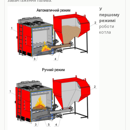
завантаження палива.
У
першому
режимі
роботи
котла