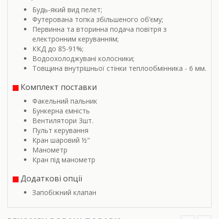
Будь-який вид пелет;
Футерована топка збільшеного об’єму;
Первинна та вторинна подача повітря з
електронним керуванням;
ККД до 85-91%;
Водоохолоджувані колосники;
Товщина внутрішньої стінки теплообмінника - 6 мм.
Комплект поставки
Факельний пальник
Бункерна ємність
Вентилятори 3шт.
Пульт керування
Кран шаровий ½"
Манометр
Кран під манометр
Додаткові опції
Запобіжний клапан