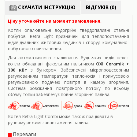
СКАЧАТИ ІНСТРУКЦІЮ
ВІДГУКІВ (0)
Ціну уточнюйте на момент замовлення.
Котли опалювальні водогрійні твердопаливні стальні
побутові Retra Light призначені для теплопостачання
індивідуальних житлових будинків і споруд комунально-
побутового призначення.
Для автоматичного спалювання будь-яких видів пелет
котли обладнані факельним пальником
OXI Ceramik +
300 кВт
з бункером. Забезпечені мікропроцесорним
регулюванням температури теплоносія і примусовою
регульованою подачею повітря в камеру згоряння.
Система розсікання повітряного потоку по всьому
об’єму топки забезпечує повне згорання палива.
Котел Retra Light Combi може також працювати в
ручному режимі завантаження палива.
Переваги