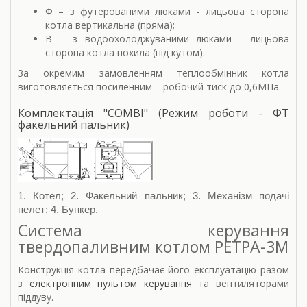
Ф – з футерованими люками - лицьова сторона
котла вертикальна (пряма);
В – з водоохолоджуваними люками - лицьова
сторона котла похила (під кутом).
За окремим замовленням теплообмінник котла
виготовляється посиленним – робочий тиск до 0,6МПа.
Комплектація "COMBI" (Режим роботи - ФТ
факельний пальник)
1. Котел; 2. Факельний пальник; 3. Механізм подачі
пелет; 4. Бункер.
Система керування
твердопаливним котлом РЕТРА-3М
Конструкція котла передбачає його експлуатацію разом
з
електронним пультом керування
та вентиляторами
піддуву.