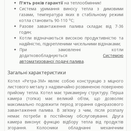
П'ять років гарантії
на теплообмінник!
Система уримання виносу тепла з димовими
газами, температура яких в стабільному режимі
о
котла становить 90-110
С;
Разове завантаження палива складає від 7-36
годин;
Котли відзначаються високою продуктивністю та
надійністю, підкрепленими чисельними відзнаками;
При замовленні котли
додатковобладнуються
Системою
автоматизованої подачі палива
.
Загальні характеристики
Котел «Ретра-3М» являє собою конструкцію з міцного
листового металу з надзвичайно розвиненою поверхнею
прийому тепла. Котел має трикамерну структуру. Перша
камера (топка) має великий об’єм, що дозволяє
максимально подовжити період згорання одноразового
завантаження палива. В зв’язку з чим, після розпалу
немає потреби в постійному обслуговуванні. Друга
камера виконує функцію відбору тепла від продуктів
згорання. Колосники обладнанні механічним