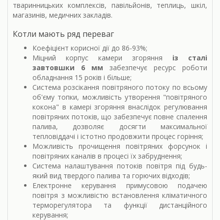
тваринницьких комплексів, павільйонів, теплиць, шкіл,
магазинів, медичних закладів.
Котли мають ряд переваг
Коефіцієнт корисної дії до 86-93%;
Міцний корпус камери згоряння
із сталі
завтовшки 6 мм
забезпечує ресурс роботи
обладнання 15 років і більше;
Система розсікання повітряного потоку по всьому
об'єму топки, можливість утворення "повітряного
кокона" в камері згоряння внаслідок регулювання
повітряних потоків, що забезпечує повне спалення
палива, дозволяє досягти максимальної
тепловіддачі і істотно продовжити процес горіння;
Можливість прочищення повітряних форсунок і
повітряних каналів в процесі їх забруднення;
Система налаштування потоків повітря під будь-
який вид твердого палива та горючих відходів;
Електронне керування примусовою подачею
повітря з можливістю встановлення кліматичного
терморегулятора та функції дистанційного
керування;