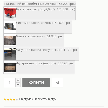
Підсилений теплообмінник 0,6 МПа (+56 200 грн.)
Бункер на щепу БЩ-2,0 м³ (+181 800 грн.)
Система золовидалення (+50 800 грн.)
Чавунні колосники (+51 950 грн.)
Чавунний настил верху топки (+31 170 грн.)
Футерована топка (шамот) (+35 326 грн.)
КУПИТИ
1 відгуків
/
Написати відгук