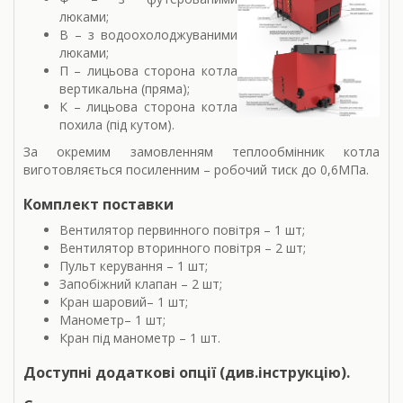
люками;
В – з водоохолоджуваними
люками;
П – лицьова сторона котла
вертикальна (пряма);
К – лицьова сторона котла
похила (під кутом).
За окремим замовленням теплообмінник котла
виготовляється посиленним – робочий тиск до 0,6МПа.
Комплект поставки
Вентилятор первинного повітря – 1 шт;
Вентилятор вторинного повітря – 2 шт;
Пульт керування – 1 шт;
Запобіжний клапан – 2 шт;
Кран шаровий– 1 шт;
Манометр– 1 шт;
Кран під манометр – 1 шт.
Доступні додаткові опції (див.інструкцію).