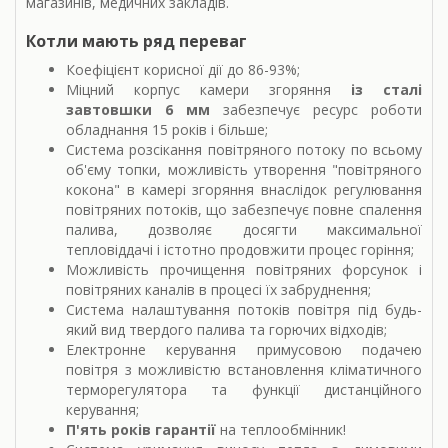
магазинів, медичних закладів.
Котли мають ряд переваг
Коефіцієнт корисної дії до 86-93%;
Міцний корпус камери згоряння
із сталі
завтовшки 6 мм
забезпечує ресурс роботи
обладнання 15 років і більше;
Система розсікання повітряного потоку по всьому
об'єму топки, можливість утворення "повітряного
кокона" в камері згоряння внаслідок регулювання
повітряних потоків, що забезпечує повне спалення
палива, дозволяє досягти максимальної
тепловіддачі і істотно продовжити процес горіння;
Можливість прочищення повітряних форсунок і
повітряних каналів в процесі їх забруднення;
Система налаштування потоків повітря під будь-
який вид твердого палива та горючих відходів;
Електронне керування примусовою подачею
повітря з можливістю встановлення кліматичного
терморегулятора та функції дистанційного
керування;
П'ять років гарантії
на теплообмінник!