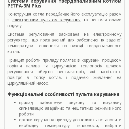
Система керування твердопаливним котлом
РЕТРА-3М Plus
Конструкція котла передбачає його експлуатацію разом
з
електронним пультом керування
та вентиляторами
піддуву.
Система регулювання заснована на електронному
регуляторі, що призначений для забезпечення заданої
температури теплоносія на виході твердопаливного
котла.
Принцип роботи приладу полягає в керуванні процесом
горіння палива та циркуляцією теплоносія шляхом
регулювання обертів вентиляторів, які нагнітають
повітря в топку котла, і подачею живлення на
циркуляційний насос.
Функціональні особливості пульта керування
прилад забезпечує звукову та візуальну
сигналізацію аварійних та нештатних режимів його
роботи;
органи керування приладу дозволяють встановити
необхідну температуру теплоносія, вибрати