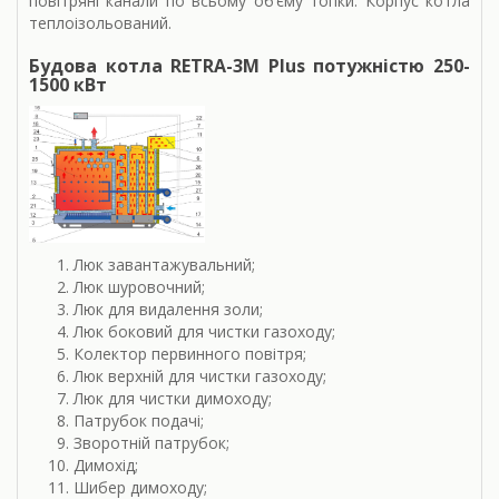
повітряні канали по всьому об’єму топки. Корпус котла
теплоізольований.
Будова котла RETRA-3М Plus потужністю 250-
1500 кВт
Люк завантажувальний;
Люк шуровочний;
Люк для видалення золи;
Люк боковий для чистки газоходу;
Колектор первинного повітря;
Люк верхній для чистки газоходу;
Люк для чистки димоходу;
Патрубок подачі;
Зворотній патрубок;
Димохід;
Шибер димоходу;