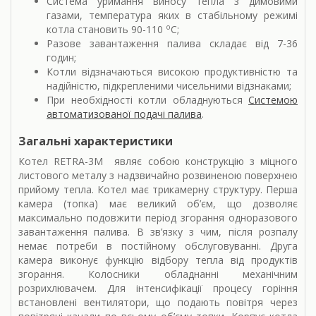
Система уримання виносу тепла з димовими
газами, температура яких в стабільному режимі
о
котла становить 90-110
С;
Разове завантаження палива складає від 7-36
годин;
Котли відзначаються високою продуктивністю та
надійністю, підкрепленими чисельними відзнаками;
При необхідності котли обладнуються
Системою
автоматизованої подачі палива
.
Загальні характеристики
Котел RETRA-3M являє собою конструкцію з міцного
листового металу з надзвичайно розвиненою поверхнею
прийому тепла. Котел має трикамерну структуру. Перша
камера (топка) має великий об’єм, що дозволяє
максимально подовжити період згорання одноразового
завантаження палива. В зв’язку з чим, після розпалу
немає потреби в постійному обслуговуванні. Друга
камера виконує функцію відбору тепла від продуктів
згорання. Колосники обладнанні механічним
розрихлювачем. Для інтенсифікації процесу горіння
встановлені вентилятори, що подають повітря через