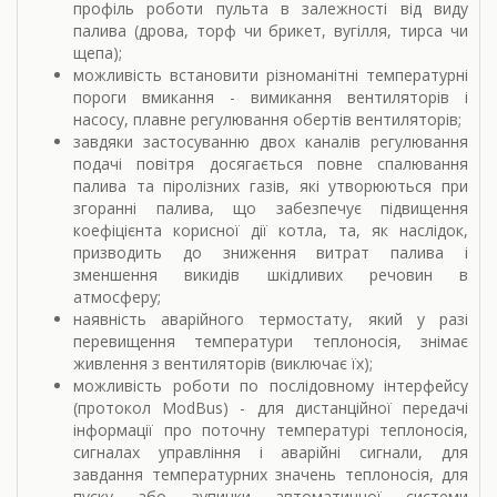
профіль роботи пульта в залежності від виду
палива (дрова, торф чи брикет, вугілля, тирса чи
щепа);
можливість встановити різноманітні температурні
пороги вмикання - вимикання вентиляторів і
насосу, плавне регулювання обертів вентиляторів;
завдяки застосуванню двох каналів регулювання
подачі повітря досягається повне спалювання
палива та піролізних газів, які утворюються при
згоранні палива, що забезпечує підвищення
коефіцієнта корисної дії котла, та, як наслідок,
призводить до зниження витрат палива і
зменшення викидів шкідливих речовин в
атмосферу;
наявність аварійного термостату, який у разі
перевищення температури теплоносія, знімає
живлення з вентиляторів (виключає їх);
можливість роботи по послідовному інтерфейсу
(протокол ModBus) - для дистанційної передачі
інформації про поточну температурі теплоносія,
сигналах управління і аварійні сигнали, для
завдання температурних значень теплоносія, для
пуску або зупинки автоматичної системи