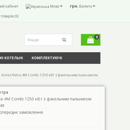
грн.
ий кабінет
Мова
Валюта
товарів (0)
0
І КОТЕЛЬНІ
КОМПЛЕКТУЮЧІ
Котел Retra-4М Combi 1250 кВт з факельним пальником
етра
ra-4М Combi 1250 кВт з факельним пальником
49
Попереднє замовлення