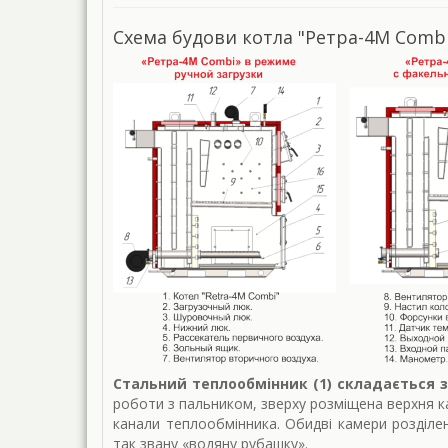
Схема будови котла "Ретра-4М Comb
Стальний теплообмінник (1) складається з
роботи з пальником, зверху розміщена верхня ка
канали теплообмінника. Обидві камери розділе
так звану «водяну рубашку».