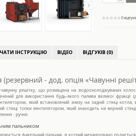
0 відгукі
ЧАТИ ІНСТРУКЦІЮ
ВІДЕО
ВІДГУКІВ (0)
(резервний - дод. опція «Чавунні реші
чавунну решітку, що розміщена на водоохолоджуваних колосн
чений для використання будь-якого палива великої фракції (д
нтилятором, який встановлений знизу на задній стінці котла; в
й стінці топки вентилятором, який знаходить на верхній стінц
ення - ручне.
ьним пальником
овлюється факельний пальник, в котрий механізовано подається 