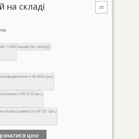
й на складі
нти
ik+ 1000
Інший (по запиту)
оловидалення (+65 800 грн.)
олосники (+93 510 грн.)
а топка (шамот) (+34 131 грн.)
ДІЗНАТИСЯ ЦІНУ