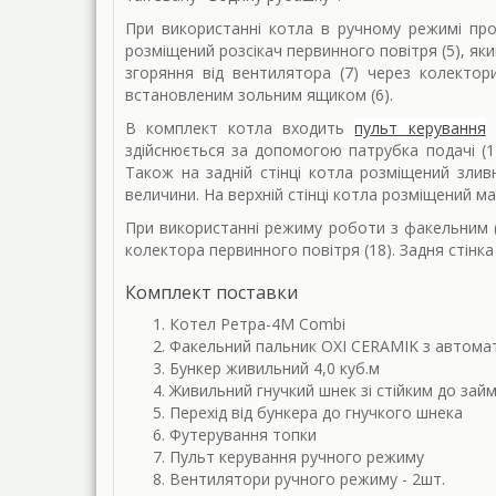
При використанні котла в ручному режимі проц
розміщений розсікач первинного повітря (5), як
згоряння від вентилятора (7) через колекто
встановленим зольним ящиком (6).
В комплект котла входить
пульт керування
з
здійснюється за допомогою патрубка подачі (12
Також на задній стінці котла розміщений зли
величини. На верхній стінці котла розміщений ма
При використанні режиму роботи з факельним (
колектора первинного повітря (18). Задня стінк
Комплект поставки
Котел Ретра-4М Combi
Факельний пальник OXI CERAMIK з автом
Бункер живильний 4,0 куб.м
Живильний гнучкий шнек зі стійким до зай
Перехід від бункера до гнучкого шнека
Футерування топки
Пульт керування ручного режиму
Вентилятори ручного режиму - 2шт.