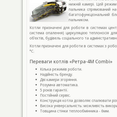
нижній камері. Цей режим
пальника спрямований на
багатофункціональний бл
пальником.
Котли призначені для роботи в системах цент
система опалення) циркуляцією теплоносія для
об’єктів, будівель соціального та адміністратив
Котли призначені для роботи в системах з робо
°С.
Переваги котлів «Ретра-4М Combi»
Кілька режимів роботи.
Надійність бренду.
Дві камери згоряння.
Розумна автоматика.
5 років гарантії.
Постійний сервіс.
Конструкція котла дозволяє спалювати різн
Висока універсальність: можливість викор
Товщина стінки теплообмінника - 6мм.