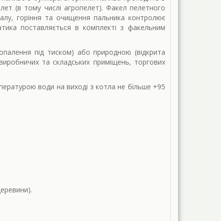
ет (в тому числі агропелет). Факел пелетного
алу, горіння та очищення пальника контролює
атика поставляється в комплекті з факельним
опалення під тиском) або природною (відкрита
 виробничих та складських приміщень, торгових
пературою води на виході з котла не більше +95
деревини).