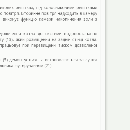
никових решітках, під колосниковими решітками
го повітря. Вторинне повітря надходить в камеру
о виконує функцію камери накопичення золи з
ідключення котла до системи водопостачання
 (13), який розміщений на задній стінці котла.
спрацьовує при перевищенні тиском дозволеної
я (5) демонтується та встановлюється заглушка
альника футеруванням (21).