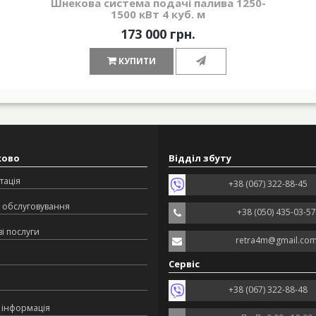
Шнекова система подачі палива 1250-
1500 кВт 4 куб. м
173 000 грн.
КУПИТИ
ково
Відділ збуту
тація
+38 (067) 322-88-45
 обслуговування
+38 (050) 435-03-57
і послуги
retra4m@gmail.co
Сервіс
+38 (067) 322-88-48
 інформація