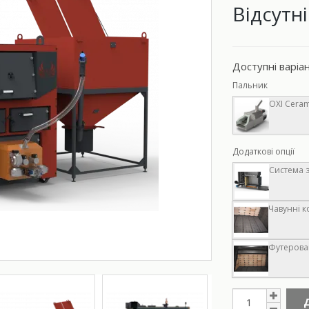
Відсутні
Доступні варіа
Пальник
OXI Ceram
Додаткові опції
Система з
Чавунні к
Футерован