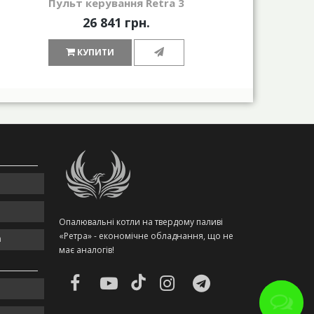
Пульт керування Retra 3
Пор
26 841 грн.
КУПИТИ
Опалювальні котли на твердому паливі
«Ретра» - економічне обладнання, що не
m
має аналогів!