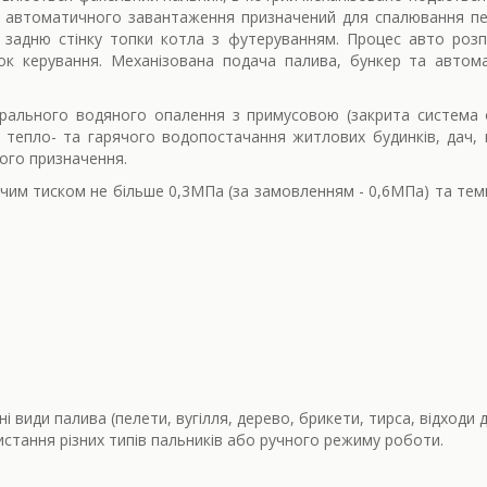
 автоматичного завантаження призначений для спалювання пел
 задню стінку топки котла з футеруванням. Процес авто розп
ок керування. Механізована подача палива, бункер та автом
рального водяного опалення з примусовою (закрита система 
 тепло- та гарячого водопостачання житлових будинків, дач,
ного призначення.
чим тиском не більше 0,3МПа (за замовленням - 0,6МПа) та тем
і види палива (пелети, вугілля, дерево, брикети, тирса, відходи 
истання різних типів пальників або ручного режиму роботи.