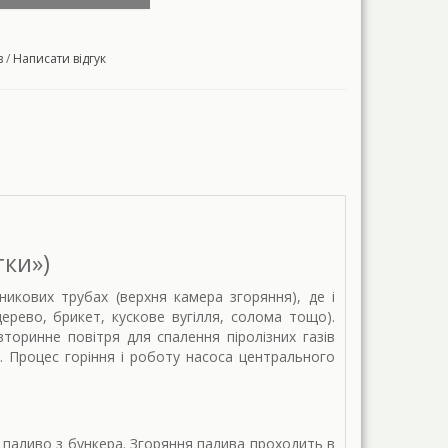
в
/
Написати відгук
тки»)
икових трубах (верхня камера згоряння), де і
ерево, брикет, кускове вугілля, солома тощо).
торинне повітря для спалення піролізних газів
і. Процес горіння і роботу насоса центрального
паливо з бункера. Згоряння палива проходить в