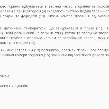
ес горіння відбувається в верхній камері згорання на колос
ий разом з вентилятором (8) складають систему подачі первинно
ри подачі та форсунки (10). Нижня камера згорання одночасн
 датчиками температури, що занурюються в гільзу (11). П
), який розміщений на верхній стінці котла та патрубка звороту
вний патрубок з шаровим краном та запобіжний клапан, який 
нометр з краном (14).
17) або ретортним (19) пальником, розсікач первинного повітр
а нижньої камери згорання (15) захищена від вогняного факелу п
атикою
мання ПУ рукавом