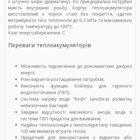
з штучної шкіри (дерматину). Усі приєднувальні патрубки
мають внутрішню різьбу. Корпус теплоакумулятора
виготовлений з чорної сталі без покриття, здатен
витримувати тиск теплоносія до 0,3 МПа та максимальну
робочу температуру до 100°С.
Клас енергозбереження: С.
Переваги теплоакумуляторів
Можливість підключення до різноманітних джерел
енергії;
Різні варіанти розташування патрубків;
Виконують функцію бойлера для гарячого
водопостачання (ГВП);
Система нагріву води "fresh" запобігає розвитку
небезпечних бактерій;
Завдяки відсутності магнієвого анода, вода з
системи ГВП придатна для вживання;
Надійна теплоізоляція з пінополіуретану товщиною
100 мм мінімізує втрати тепла;
Придатний для використання у відкритих або