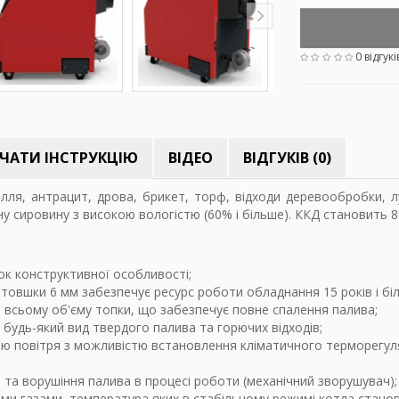
0 відгукі
ЧАТИ ІНСТРУКЦІЮ
ВІДЕО
ВІДГУКІВ (0)
лля, антрацит, дрова, брикет, торф, відходи деревообробки, л
 сировину з високою вологістю (60% і більше). ККД становить 86
нок конструктивної особливості;
втовшки 6 мм забезпечує ресурс роботи обладнання 15 років і бі
 всьому об'єму топки, що забезпечує повне спалення палива;
 будь-який вид твердого палива та горючих відходів;
 повітря з можливістю встановлення кліматичного терморегулят
та ворушіння палива в процесі роботи (механічний зворушувач);
ми газами, температура яких в стабільному режимі котла стано