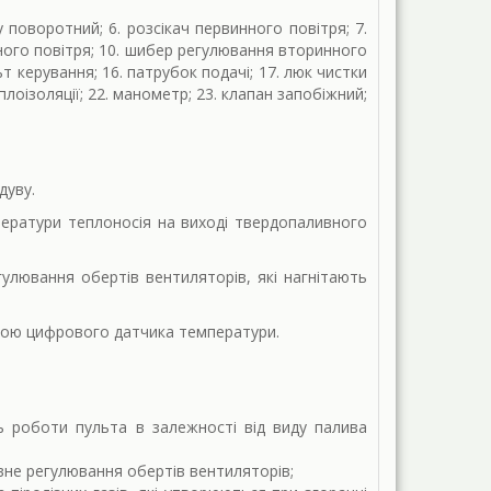
у поворотний; 6. розсікач первинного повітря; 7.
ного повітря; 10. шибер регулювання вторинного
т керування; 16. патрубок подачі; 17. люк чистки
лоізоляції; 22. манометр; 23. клапан запобіжний;
дуву.
ератури теплоносія на виході твердопаливного
улювання обертів вентиляторів, які нагнітають
огою цифрового датчика температури.
ь роботи пульта в залежності від виду палива
вне регулювання обертів вентиляторів;