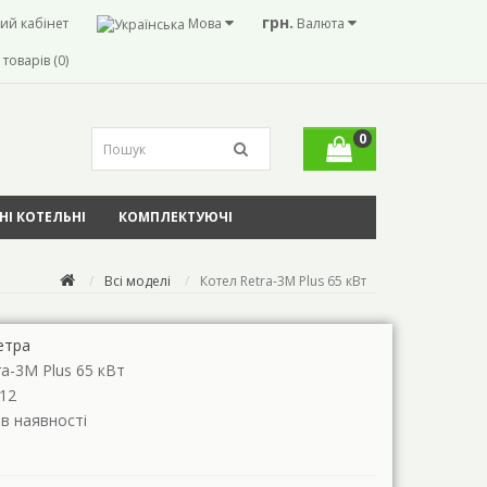
грн.
ий кабінет
Мова
Валюта
товарів (0)
0
І КОТЕЛЬНІ
КОМПЛЕКТУЮЧІ
Всі моделі
Котел Retra-3М Plus 65 кВт
етра
ra-3М Plus 65 кВт
12
 в наявності