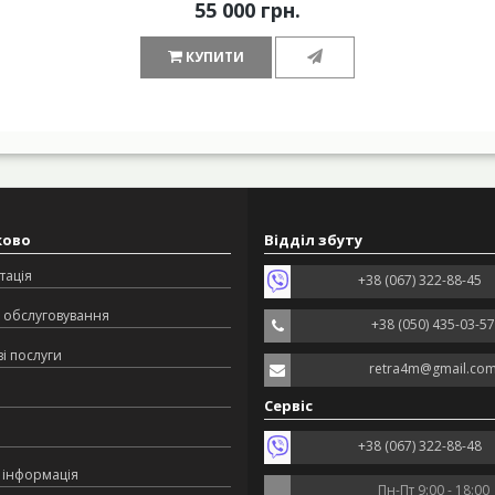
55 000 грн.
КУПИТИ
ково
Відділ збуту
тація
+38 (067) 322-88-45
 обслуговування
+38 (050) 435-03-57
і послуги
retra4m@gmail.co
Сервіс
+38 (067) 322-88-48
 інформація
Пн-Пт 9:00 - 18:00