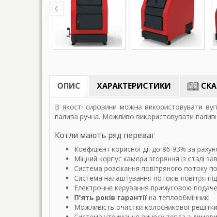
ОПИС
ХАРАКТЕРИСТИКИ
СКА
В якості сировини можна використовувати вугі
палива ручна. Можливо використовувати паливну
Котли мають ряд переваг
Коефіцієнт корисної дії до 86-93% за раху
Міцний корпус камери згоряння із сталі за
Система розсікання повітряного потоку по
Система налаштування потоків повітря під
Електронне керування примусовою подачею
П'ять років гарантії
на теплообмінник!
Можливість очистки колосникової решітки 
Система утримання виносу тепла з димови