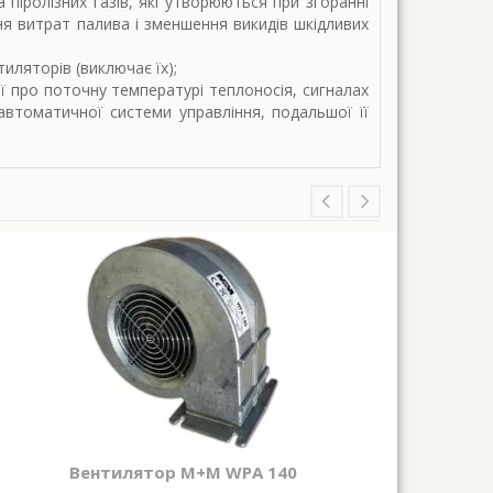
піролізних газів, які утворюються при згоранні
ня витрат палива і зменшення викидів шкідливих
иляторів (виключає їх);
ї про поточну температурі теплоносія, сигналах
 автоматичної системи управління, подальшої її
Вентилятор M+M WPA 140