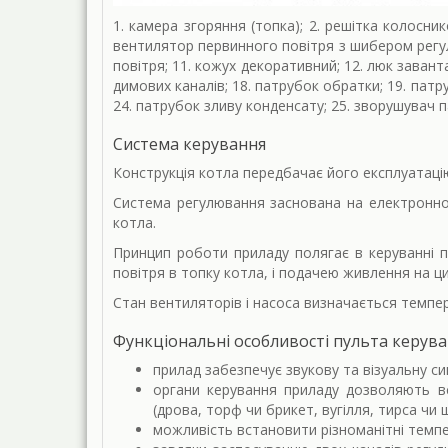
1. камера згоряння (топка); 2. решітка колосник
вентилятор первинного повітря з шибером регул
повітря; 11. кожух декоративний; 12. люк завант
димових каналів; 18. патрубок обратки; 19. патр
24. патрубок зливу конденсату; 25. зворушувач п
Система керування
Конструкція котла передбачає його експлуатаці
Система регулювання заснована на електронно
котла.
Принцип роботи приладу полягає в керуванні п
повітря в топку котла, і подачею живлення на ц
Стан вентиляторів і насоса визначається темпе
Функціональні особливості пульта керув
прилад забезпечує звукову та візуальну с
органи керування приладу дозволяють вс
(дрова, торф чи брикет, вугілля, тирса чи 
можливість встановити різноманітні темпе