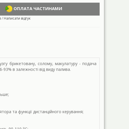
ОПЛАТА ЧАСТИНАМИ
в
/
Написати відгук
узгу брикетовану, солому, макулатуру - подача
-93% в залежності від виду палива.
льше;
ора та функції дистанційного керування;
о
вить 90-110
С;