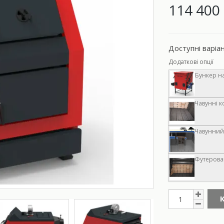
114 400 
Доступні варіа
Додаткові опції
Бункер на
Чавунні к
Чавунний 
Футерован