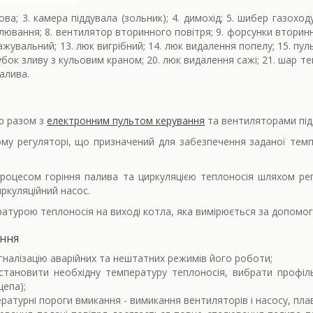
ова; 3. камера піддувала (зольник); 4. димохід; 5. шибер газоход
ювання; 8. вентилятор вторинного повітря; 9. форсунки вторин
ажувальний; 13. люк вигрібний; 14. люк видалення попелу; 15. пуль
убок зливу з кульовим краном; 20. люк видалення сажі; 21. шар теп
алива.
ю разом з
електронним пультом керування
та вентиляторами під
му регуляторі, що призначений для забезпечення заданої темп
роцесом горіння палива та циркуляцією теплоносія шляхом рег
иркуляційний насос.
ратурою теплоносія на виході котла, яка вимірюється за допом
ання
игналізацію аварійних та нештатних режимів його роботи;
тановити необхідну температуру теплоносія, вибрати профіл
щепа);
ратурні пороги вмикання - вимикання вентиляторів і насосу, пла