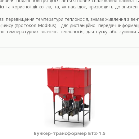
ювання подачі повітря досягається повне спалювання палива та 
єнта корисної дії котла, та, як наслідок, призводить до знижен
азі перевищення температури теплоносія, знімає живлення з вент
фейсу (протокол ModBus) - для дистанційної передачі інформаці
ання температурних значень теплоносія, для пуску або зупинки
.
Бункер-трансформер БТ2-1.5