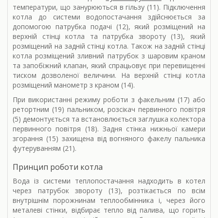
температури, що занурюються в гільзу (11). Підключення
котла до системи водопостачання здійснюється за
допомогою патрубка подачі (12), який розміщений на
верхній стінці котла та патрубка звороту (13), який
розміщений на задній стінці котла. Також на задній стінці
котла розміщений зливний патрубок з шаровим краном
та запобіжний клапан, який спрацьовує при перевищенні
тиском дозволеної величини. На верхній стінці котла
розміщений манометр з краном (14).
При використанні режиму роботи з факельним (17) або
ретортним (19) пальником, розсікач первинного повітря
(5) демонтується та встановлюється заглушка колектора
первинного повітря (18). Задня стінка нижньої камери
згорання (15) захищена від вогняного факелу пальника
футеруванням (21).
Принцип роботи котла
Вода із системи теплопостачання надходить в котел
через патрубок звороту (13), розтікається по всім
внутрішнім порожнинам теплообмінника і, через його
металеві стінки, відбирає тепло від палива, що горить