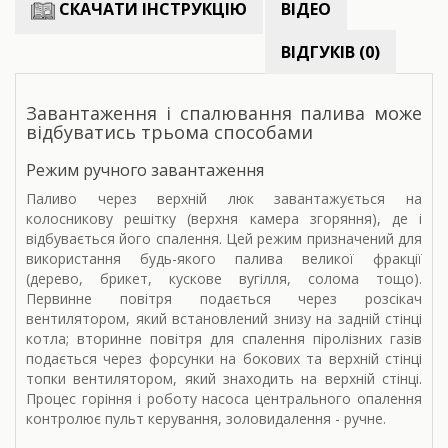
СКАЧАТИ ІНСТРУКЦІЮ
ВІДЕО
ВІДГУКІВ (0)
Завантаження і спалювання палива може
відбуватись трьома способами
Режим ручного завантаження
Паливо через верхній люк завантажується на
колосникову решітку (верхня камера згоряння), де і
відбувається його спалення. Цей режим призначений для
використання будь-якого палива великої фракції
(дерево, брикет, кускове вугілля, солома тощо).
Первинне повітря подається через розсікач
вентилятором, який встановлений знизу на задній стінці
котла; вторинне повітря для спалення піролізних газів
подається через форсунки на бокових та верхній стінці
топки вентилятором, який знаходить на верхній стінці.
Процес горіння і роботу насоса центрального опалення
контролює пульт керування, золовидалення - ручне.