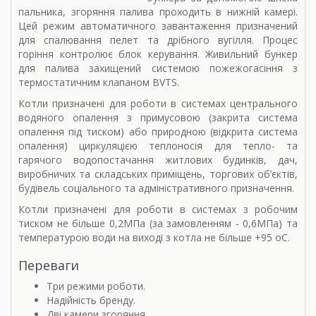
пальника, згоряння палива проходить в нижній камері.
Цей режим автоматичного завантаження призначений
для спалювання пелет та дрібного вугілля. Процес
горіння контролює блок керування. Живильний бункер
для палива захищений системою пожежогасіння з
термостатичним клапаном BVTS.
Котли призначені для роботи в системах центрального
водяного опалення з примусовою (закрита система
опалення під тиском) або природною (відкрита система
опалення) циркуляцією теплоносія для тепло- та
гарячого водопостачання житлових будинків, дач,
виробничих та складських приміщень, торгових об’єктів,
будівель соціального та адміністративного призначення.
Котли призначені для роботи в системах з робочим
тиском не більше 0,2МПа (за замовленням - 0,6МПа) та
температурою води на виході з котла не більше +95 оС.
Переваги
Три режими роботи.
Надійність бренду.
Дві камери згоряння.