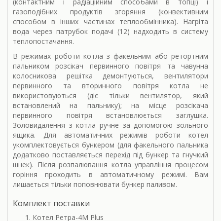
(контактним і радіаційним способами в топці) і
газоподібних продуктів згоряння (конвективним
способом в інших частинах теплообмінника). Нагріта
вода через патрубок подачі (12) надходить в систему
теплопостачання.
В режимах роботи котла з факельним або ретортним
пальником розсікач первинного повітря та чавунна
колосникова решітка демонтуються, вентилятори
первинного та вторинного повітря котла не
використовуються (діє тільки вентилятор, який
встановлений на пальнику); на місце розсікача
первинного повітря встановлюється заглушка.
Золовидалення з котла ручне за допомогою зольного
ящика. Для автоматичних режимів роботи котел
укомплектовується бункером (для факельного пальника
додатково поставляється перехід під бункер та гнучкий
шнек). Після розпалювання котла управління процесом
горіння проходить в автоматичному режимі. Вам
лишається тільки поповнювати бункер паливом.
Комплект поставки
Котел Ретра-4М Plus