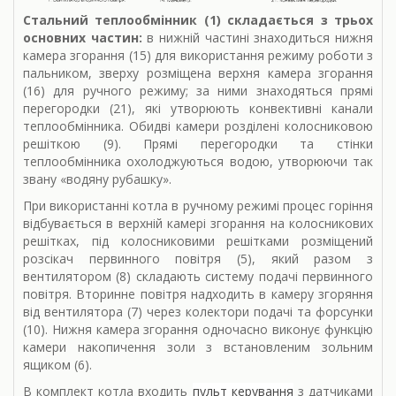
Стальний теплообмінник (1) складається з трьох
основних частин:
в нижній частині знаходиться нижня
камера згорання (15) для використання режиму роботи з
пальником, зверху розміщена верхня камера згорання
(16) для ручного режиму; за ними знаходяться прямі
перегородки (21), які утворюють конвективні канали
теплообмінника. Обидві камери розділені колосниковою
решіткою (9). Прямі перегородки та стінки
теплообмінника охолоджуються водою, утворюючи так
звану «водяну рубашку».
При використанні котла в ручному режимі процес горіння
відбувається в верхній камері згорання на колосникових
решітках, під колосниковими решітками розміщений
розсікач первинного повітря (5), який разом з
вентилятором (8) складають систему подачі первинного
повітря. Вторинне повітря надходить в камеру згоряння
від вентилятора (7) через колектори подачі та форсунки
(10). Нижня камера згорання одночасно виконує функцію
камери накопичення золи з встановленим зольним
ящиком (6).
В комплект котла входить
пульт керування
з датчиками