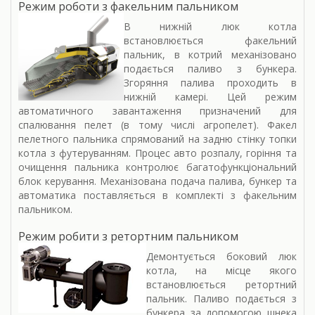
Режим роботи з факельним пальником
В нижній люк котла
встановлюється факельний
пальник, в котрий механізовано
подається паливо з бункера.
Згоряння палива проходить в
нижній камері. Цей режим
автоматичного завантаження призначений для
спалювання пелет (в тому числі агропелет). Факел
пелетного пальника спрямований на задню стінку топки
котла з футеруванням. Процес авто розпалу, горіння та
очищення пальника контролює багатофункціональний
блок керування. Механізована подача палива, бункер та
автоматика поставляється в комплекті з факельним
пальником.
Режим робити з ретортним пальником
Демонтується боковий люк
котла, на місце якого
встановлюється ретортний
пальник. Паливо подається з
бункера за допомогою шнека